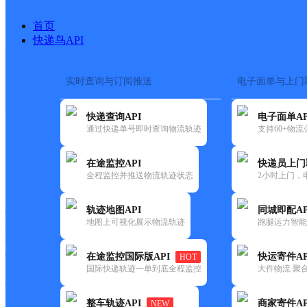
首页
快递鸟API
实时查询与订阅推送
电子面单与上门
搜索热词：
在途监控
快递查询API
电子面单AP
首页
>
快递大全
>
快递网
通过快递单号即时查询物流轨迹
支持60+物
在途监控API
快递员上门
快递大全
快运大全
快递时效
全程监控并推送物流轨迹状态
2小时上门，
轨迹地图API
同城即配AP
快递公司
地图上可视化展示物流轨迹
跑腿运力智能
快递网点
快递电话
快运公司
在途监控国际版API
快运寄件AP
HOT
国际快递轨迹一单到底全程监控
大件物流 聚合
快运网点
快运电话
整车轨迹API
商家寄件AP
NEW