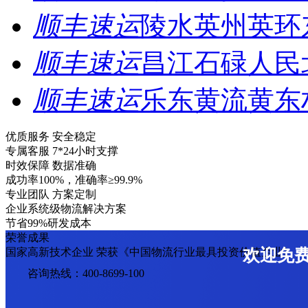
顺丰速运
陵水英州英环
顺丰速运
昌江石碌人民
顺丰速运
乐东黄流黄东
优质服务 安全稳定
专属客服 7*24小时支撑
时效保障 数据准确
成功率100%，准确率≥99.9%
专业团队 方案定制
企业系统级物流解决方案
节省99%研发成本
荣誉成果
国家高新技术企业 荣获《中国物流行业最具投资价值企业》
欢迎免
咨询热线：400-8699-100