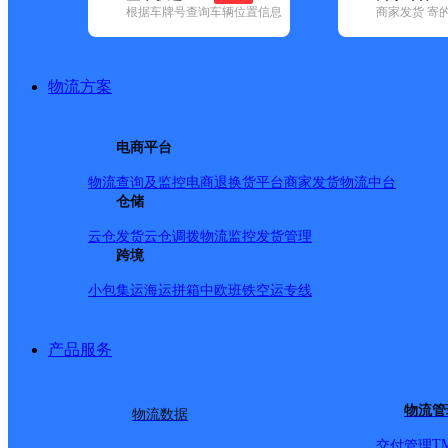
查询
根据车牌号查询车辆位置信息
商家发货 寄
网点筛选
物流方案
已选
城市：芜湖市 ✕
快
电商平台
✕
清空已选
物流查询及监控
电商退换货
平台商家发货
物流中台
仓储
品牌:
不限
安能快递(3)
百世快递(24)
德邦快递(34)
极兔速递(7)
(93)
圆通速递(9)
韵达速递(60)
宅急送(1)
中通快递(5)
云仓发货
云仓调拨
物流监控
发货管理
地区:
不限
繁昌区(2)
跨境
镜湖区(1)
鸠江区(6)
南陵县(1)
无为市(2)
优速快递,南陵县,芜湖市
小包集运
海运拼箱
中欧班铁
空运专线
产品服务
UH安徽南陵
物流管
物流数据
优速快递
更多号码
地址
T
交付管理