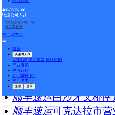
物流百科
最新网点
400-8699-100
物流公司入驻
物流公司入驻
物
圆通速递
乐东县
电话：
流公司登录
推广者中心
注册/登录
顺丰速运
重庆垫江桂西
首页
顺丰速运
保亭三道农场
快递鸟API
API文档
接入指南
价格说明
产业资讯
顺丰速运
陵水新村镇中
物流百科
400-8699-100
顺丰速运
重庆城口城岚
推广者中心
注册
登录
顺丰速运
白沙牙叉桥南
顺丰速运
可克达拉市营