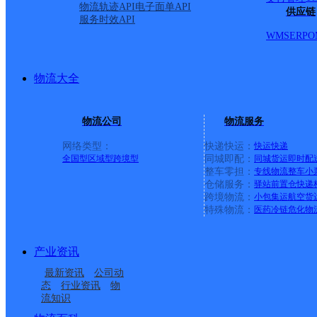
物流轨迹API
电子面单API
供应链
服务时效API
发区大工山路7号馆宇航
WMS
ERP
O
派送范围:烟墩镇,何湾镇,
物流大全
工山镇,家发镇
详情
物流公司
物流服务
网络类型：
快递快运：
快运
快递
首页
全国型
区域型
跨境型
同城即配：
同城货运
即时配
整车零担：
专线物流
整车
小
仓储服务：
驿站
前置仓
快递
<
跨境物流：
小包集运
航空货
特殊物流：
医药冷链
危化物
1
>
产业资讯
最新资讯
公司动
尾页
态
行业资讯
物
流知识