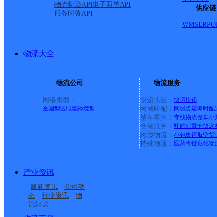
物流轨迹API
电子面单API
最新网点
供应链
服务时效API
WMS
ERP
O
圆通速递
乐东县
电话：
顺丰速运
重庆垫江桂西大道营业站
电话：
顺丰速运
保亭三道农场速运营业点
电话：
物流大全
顺丰速运
陵水新村镇中山路速运营业点
电话：
顺丰速运
重庆城口城岚路速运营业点
电话：
顺丰速运
白沙牙叉桥南居民区营业点
电话：
物流公司
物流服务
顺丰速运
可克达拉市营业点
电话：
顺丰速运
陵水英州英环东路营业点
电话：
网络类型：
快递快运：
快运
快递
顺丰速运
昌江石碌人民北路营业点
电话：
全国型
区域型
跨境型
同城即配：
同城货运
即时配
顺丰速运
乐东黄流黄东村营业点
电话：
整车零担：
专线物流
整车
小
仓储服务：
驿站
前置仓
快递
跨境物流：
小包集运
航空货
优质服务 安全稳定
特殊物流：
医药冷链
危化物
专属客服 7*24小时支撑
时效保障 数据准确
成功率100%，准确率≥99.9%
产业资讯
专业团队 方案定制
企业系统级物流解决方案
最新资讯
公司动
态
行业资讯
物
节省99%研发成本
流知识
荣誉成果
国家高新技术企业 荣获《中国物流行业最具投资价