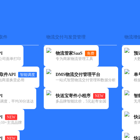
取件
物流交付与发货管理
物流增
在途监控
电子面单
快递查询
单号识别
上门取件
时效预测
I
物流管家SaaS
预
免费
流公司面单打印
专为商家物流管理工具
大
NEW
查询
取件API
DMS物流交付管理平台
单
智能调度
电商退换货必用
一站式智慧物流交付管理和数据分析
根
I
快送宝寄件小程序
智
NEW
调度，平均30分送达
多品牌智能比价，5元起寄全国
无
I
快
NEW
10+主流品牌
查
I
快
NEW