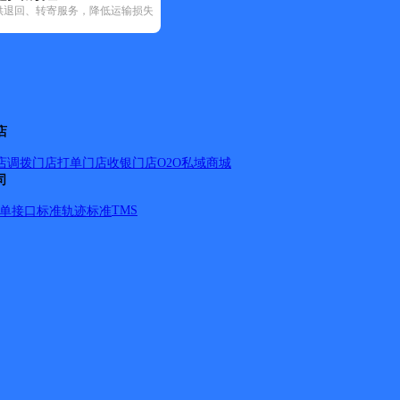
供退回、转寄服务，降低运输损失
邮政国内(93)
圆通速递(9)
韵达速递(60)
宅急送(1)
中通快递(5)
店
店调拨
门店打单
门店收银
门店O2O
私域商城
司
TMS
单
接口标准
轨迹标准