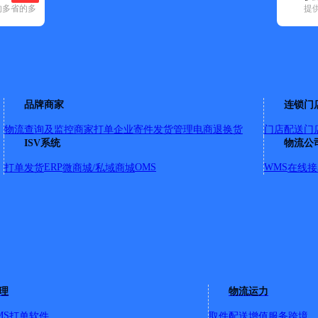
的多省的多
提
空已选
申通快递(6)
顺丰速运(51)
速尔快递(9)
天地华宇(2)
优速快递(15)
弋江区(3)
品牌商家
连锁门
物流查询及监控
商家打单
企业寄件
发货管理
电商退换货
门店配送
门
ISV系统
物流公
ERP
OMS
WMS
打单发货
微商城/私域商城
在线接
业广场A2号楼A1093号网点
理
物流运力
MS
打单软件
取件配送
增值服务
跨境