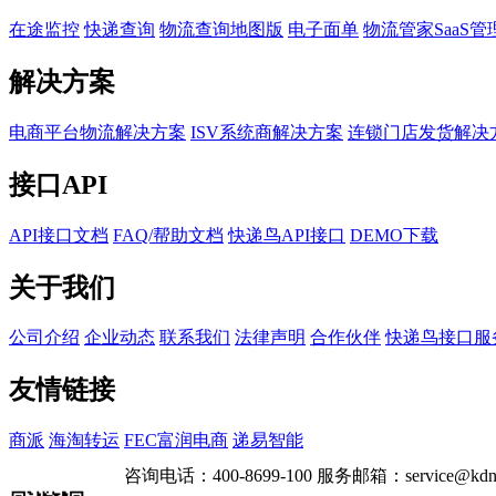
在途监控
快递查询
物流查询地图版
电子面单
物流管家SaaS管
解决方案
电商平台物流解决方案
ISV系统商解决方案
连锁门店发货解决
接口API
API接口文档
FAQ/帮助文档
快递鸟API接口
DEMO下载
关于我们
公司介绍
企业动态
联系我们
法律声明
合作伙伴
快递鸟接口服
友情链接
商派
海淘转运
FEC富润电商
递易智能
咨询电话：
400-8699-100
服务邮箱：
service@kdn