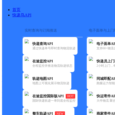
首页
快递鸟API
实时查询与订阅推送
电子面单与上门
搜索热词：
快递查询API
电子面单AP
首页
>
快递大全
>
快递网点
通过快递单号即时查询物流轨迹
支持60+物
快递大全
快运大全
快递时效
在途监控API
快递员上门
全程监控并推送物流轨迹状态
2小时上门，
快递公司
快递网点
轨迹地图API
同城即配AP
快递电话
地图上可视化展示物流轨迹
跑腿运力智能
快运公司
快运网点
在途监控国际版API
快运寄件AP
HOT
快运电话
国际快递轨迹一单到底全程监控
大件物流 聚合
查询
整车轨迹API
商家寄件AP
NEW
网点筛选