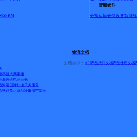
智能硬件
MS
SRM
分拣运输
仓储设备
智能终
物流文档
文档类型：
API产品接口文档
产品使用文档
送
票零担
大票零担
柜
海外仓
电商云仓
运
海运
国际快递
关务服务
流
铁路货运
食品冷链
航空货运
值企业》