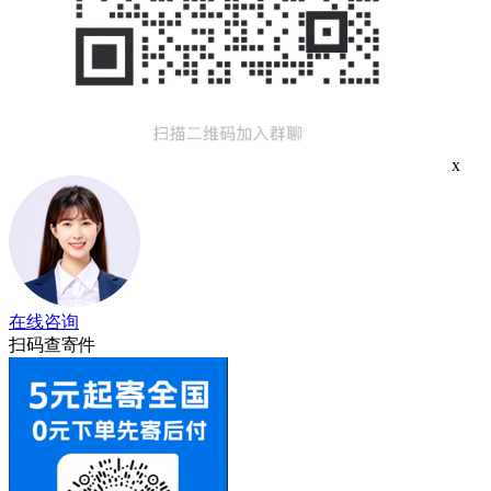
x
在线咨询
扫码查寄件