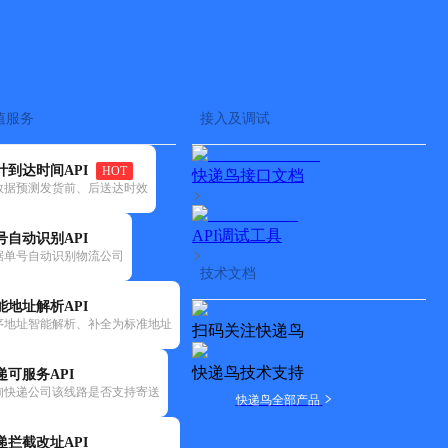
查快递
批量查询
值服务
接入及调试
计到达时间API
HOT
快递鸟接口文档
数据预测发货前、后送达时效
API调试工具
号自动识别API
据单号自动识别物流公司
技术文档
能地址解析API
序地址智能解析、补全为标准地址
扫码关注快递鸟
快递鸟技术支持
递可服务API
询快递公司该线路是否支持寄送
快递鸟全部产品
递拦截改址API