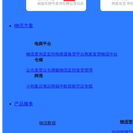
根据车牌号查询车辆位置信息
商家发货 寄
已选
城市：芜湖市 ✕
快递：优速快递 ✕
地区：繁昌区 ✕
清
品牌:
不限
安能快递(3)
百世快递(24)
德邦快递(34)
极兔速递(7)
地区:
不限
繁昌区(2)
镜湖区(1)
鸠江区(6)
南陵县(1)
无为市(2)
物流方案
优速快递,繁昌区,芜湖市,快递网点
UH安徽繁昌A
电商平台
物流查询及监控
电商退换货
平台商家发货
物流中台
优速快递
更多号码
地址：无
仓储
派送范围:-
详情
云仓发货
云仓调拨
物流监控
发货管理
UH安徽繁昌
跨境
小包集运
海运拼箱
中欧班铁
空运专线
优速快递
更多号码
地址：安徽省芜湖市繁昌县繁阳镇沃德家居商
派送范围:繁阳镇,新港镇,孙村镇,峨山镇,荻港镇,平铺镇
详情
产品服务
首页
<
1
>
物流管
物流数据
尾页
T
交付管理