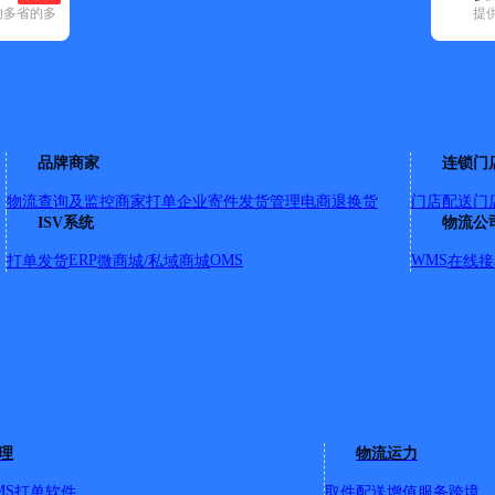
的多省的多
提
申通快递(6)
顺丰速运(51)
速尔快递(9)
天地华宇(2)
优速快递(15)
品牌商家
连锁门
物流查询及监控
商家打单
企业寄件
发货管理
电商退换货
门店配送
门
弟实业工业园内天地华宇物流
ISV系统
物流公
ERP
OMS
WMS
打单发货
微商城/私域商城
在线接
理
物流运力
MS
打单软件
取件配送
增值服务
跨境