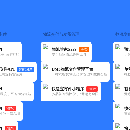
取件
物流交付与发货管理
物流增
在途监控
电子面单
快递查询
单号识别
上门取件
时效预测
I
物流管家SaaS
预
免费
流公司面单打印
专为商家物流管理工具
大
NEW
查询
取件API
DMS物流交付管理平台
单
智能调度
电商退换货必用
一站式智慧物流交付管理和数据分析
根
I
快送宝寄件小程序
智
NEW
调度，平均30分送达
多品牌智能比价，5元起寄全国
无
I
快
NEW
10+主流品牌
查
I
快
NEW