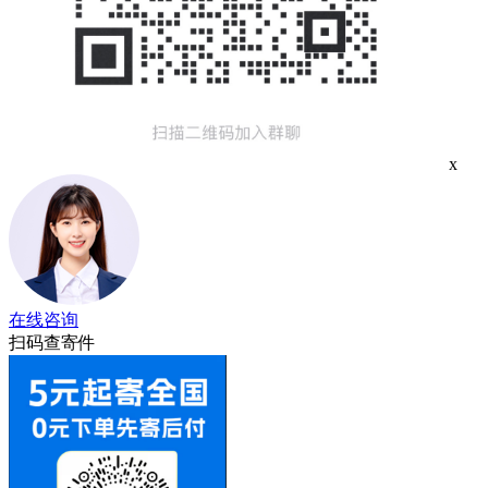
x
在线咨询
扫码查寄件