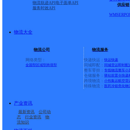
物流轨迹API
电子面单API
最新网点
供应链
服务时效API
WMS
ERP
O
圆通速递
乐东县
电话：
顺丰速运
重庆垫江桂西大道营业站
电话：
顺丰速运
保亭三道农场速运营业点
电话：
物流大全
顺丰速运
陵水新村镇中山路速运营业点
电话：
顺丰速运
重庆城口城岚路速运营业点
电话：
顺丰速运
白沙牙叉桥南居民区营业点
电话：
物流公司
物流服务
顺丰速运
可克达拉市营业点
电话：
顺丰速运
陵水英州英环东路营业点
电话：
网络类型：
快递快运：
快运
快递
顺丰速运
昌江石碌人民北路营业点
电话：
全国型
区域型
跨境型
同城即配：
同城货运
即时配
顺丰速运
乐东黄流黄东村营业点
电话：
整车零担：
专线物流
整车
小
仓储服务：
驿站
前置仓
快递
跨境物流：
小包集运
航空货
优质服务 安全稳定
特殊物流：
医药冷链
危化物
专属客服 7*24小时支撑
时效保障 数据准确
成功率100%，准确率≥99.9%
产业资讯
专业团队 方案定制
企业系统级物流解决方案
最新资讯
公司动
态
行业资讯
物
节省99%研发成本
流知识
荣誉成果
国家高新技术企业 荣获《中国物流行业最具投资价