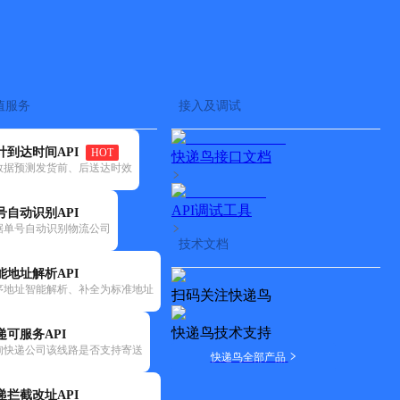
查快递
批量查询
值服务
接入及调试
计到达时间API
HOT
快递鸟接口文档
数据预测发货前、后送达时效
API调试工具
号自动识别API
据单号自动识别物流公司
技术文档
能地址解析API
序地址智能解析、补全为标准地址
扫码关注快递鸟
快递鸟技术支持
递可服务API
询快递公司该线路是否支持寄送
快递鸟全部产品
递拦截改址API