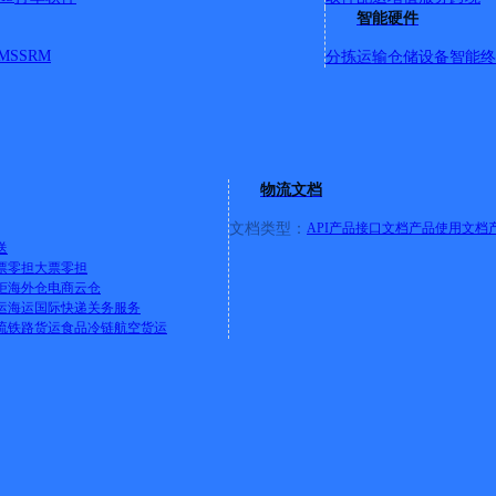
智能硬件
MS
SRM
分拣运输
仓储设备
智能终
物流文档
文档类型：
API产品接口文档
产品使用文档
送
票零担
大票零担
柜
海外仓
电商云仓
运
海运
国际快递
关务服务
流
铁路货运
食品冷链
航空货运
值企业》