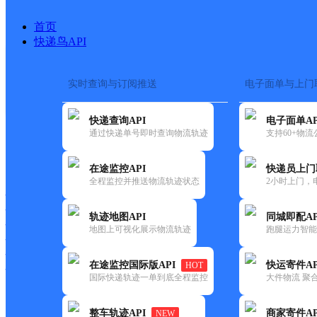
首页
快递鸟API
实时查询与订阅推送
电子面单与上门
搜索热词：
快递查询API
电子面单AP
首页
>
快递大全
>
快递网点
通过快递单号即时查询物流轨迹
支持60+物
快递大全
快运大全
快递时效
在途监控API
快递员上门
全程监控并推送物流轨迹状态
2小时上门，
快递公司
快递网点
轨迹地图API
同城即配AP
快递电话
地图上可视化展示物流轨迹
跑腿运力智能
快运公司
快运网点
在途监控国际版API
快运寄件AP
HOT
快运电话
国际快递轨迹一单到底全程监控
大件物流 聚合
查询
整车轨迹API
商家寄件AP
NEW
网点筛选