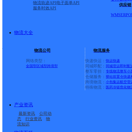
物流轨迹API
电子面单API
供应链
服务时效API
派送范围:镜湖新城公共服
WMS
ERP
O
矶山公共服务中心,汀棠
物流大全
心,中南街道,官陡街道,
物流公司
物流服务
务中心,张家山公共服务
网络类型：
快递快运：
快运
快递
全国型
区域型
跨境型
同城即配：
同城货运
即时配
整车零担：
专线物流
整车
小
仓储服务：
驿站
前置仓
快递
首页
跨境物流：
小包集运
航空货
特殊物流：
医药冷链
危化物
<
产业资讯
1
最新资讯
公司动
态
行业资讯
物
>
流知识