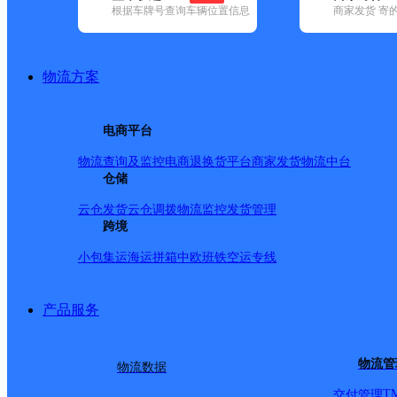
查询
根据车牌号查询车辆位置信息
商家发货 寄
网点筛选
物流方案
已选
城市：芜湖市 ✕
快
电商平台
✕
清空已选
物流查询及监控
电商退换货
平台商家发货
物流中台
仓储
品牌:
不限
安能快递(3)
百世快递(24)
德邦快递(34)
极兔速递(7)
(93)
圆通速递(9)
韵达速递(60)
宅急送(1)
中通快递(5)
云仓发货
云仓调拨
物流监控
发货管理
地区:
不限
繁昌区(2)
跨境
镜湖区(1)
鸠江区(6)
南陵县(1)
无为市(2)
优速快递,镜湖区,芜湖市
小包集运
海运拼箱
中欧班铁
空运专线
产品服务
UH镜湖市区
物流管
物流数据
优速快递
更多号码
地址
T
交付管理