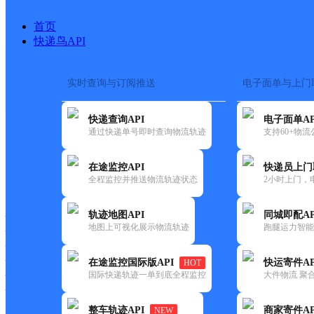
首页
快递鸟API
实时查询与订阅推送
电子面单与上门
搜索热词：
在途监控
快递查询API
电子面单AP
首页
>
快递大全
>
快递网
通过快递单号即时查询物流轨迹
支持60+物
在途监控API
快递员上门
快递大全
快运大全
快递时效
全程监控并推送物流轨迹状态
2小时上门，
轨迹地图API
同城即配AP
快递公司
地图上可视化展示物流轨迹
跑腿运力智能
快递网点
快递电话
快运公司
在途监控国际版API
快运寄件AP
HOT
国际快递轨迹一单到底全程监控
大件物流 聚合
快运网点
快运电话
整车轨迹API
商家寄件AP
NEW