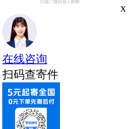
x
在线咨询
扫码查寄件