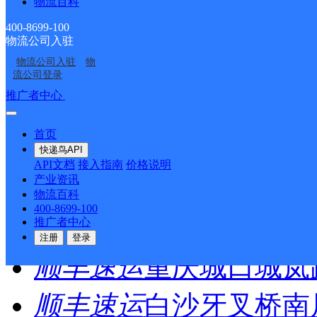
物流百科
尾页
400-8699-100
物流公司入驻
最新网点
物流公司入驻
物
流公司登录
推广者中心
注册/登录
圆通速递
乐东县
电话：
首页
顺丰速运
重庆垫江桂西
快递鸟API
API文档
接入指南
价格说明
产业资讯
顺丰速运
保亭三道农场
物流百科
400-8699-100
顺丰速运
陵水新村镇中
推广者中心
注册
登录
顺丰速运
重庆城口城岚
顺丰速运
白沙牙叉桥南