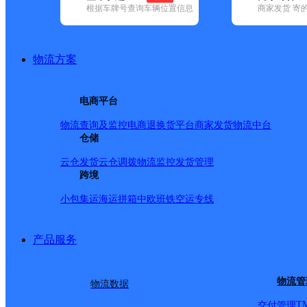
查询
根据车牌号查询车辆位置信息
商家发货 寄
网点筛选
物流方案
已选
城市：合肥市 ✕
快
电商平台
✕
清空已选
物流查询及监控
电商退换货
平台商家发货
物流中台
仓储
品牌:
不限
安能快递(12)
百世快递(37)
德邦快递(121)
极兔速递(
政国内(149)
圆通速递(58)
韵达速递(98)
宅急送(1)
中通快递(52)
云仓发货
云仓调拨
物流监控
发货管理
地区:
不限
(1)
包河区(1)
跨境
肥东县(1)
肥西县(2)
庐江县(1)
庐阳区(
速尔快递,肥西县,合肥市
小包集运
海运拼箱
中欧班铁
空运专线
产品服务
肥西六
物流管
物流数据
速尔快递
更多号码
地址
T
交付管理