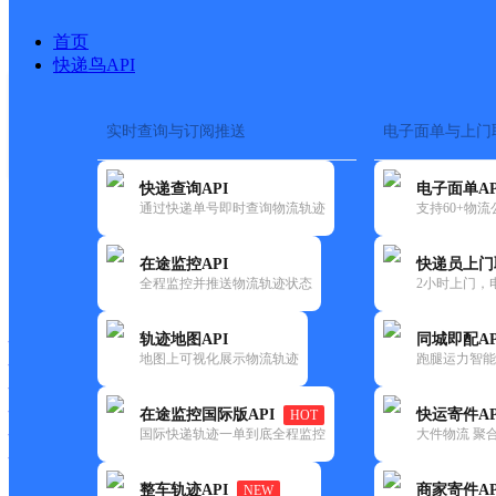
首页
快递鸟API
实时查询与订阅推送
电子面单与上门
搜索热词：
在途监控
快递查询API
电子面单AP
首页
>
快递大全
>
快递网
通过快递单号即时查询物流轨迹
支持60+物
在途监控API
快递员上门
快递大全
快运大全
快递时效
全程监控并推送物流轨迹状态
2小时上门，
轨迹地图API
同城即配AP
快递公司
地图上可视化展示物流轨迹
跑腿运力智能
快递网点
快递电话
快运公司
在途监控国际版API
快运寄件AP
HOT
国际快递轨迹一单到底全程监控
大件物流 聚合
快运网点
快运电话
整车轨迹API
商家寄件AP
NEW