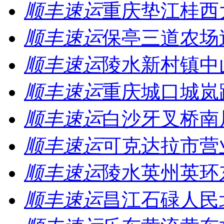
顺丰速运
重庆垫江桂西
顺丰速运
保亭三道农场
顺丰速运
陵水新村镇中
顺丰速运
重庆城口城岚
顺丰速运
白沙牙叉桥南
顺丰速运
可克达拉市营
顺丰速运
陵水英州英环
顺丰速运
昌江石碌人民