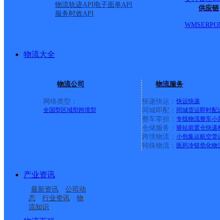
物流轨迹API
电子面单API
供应链
服务时效API
派送范围:B:北至合武铁路
WMS
ERP
O
镇,官亭镇 N:南岗镇,南
物流大全
Z:紫蓬镇
详情
物流公司
物流服务
网络类型：
快递快运：
快运
快递
肥西二
全国型
区域型
跨境型
同城即配：
同城货运
即时配
整车零担：
专线物流
整车
小
仓储服务：
驿站
前置仓
快递
跨境物流：
小包集运
航空货
速尔快递
更多号码
地址
特殊物流：
医药冷链
危化物
城一期10栋111号
产业资讯
最新资讯
公司动
派送范围:F:肥西县县城,丰
态
行业资讯
物
流知识