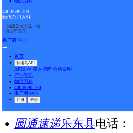
物流百科
镇
详情
400-8699-100
物流公司入驻
首页
物流公司入驻
物
流公司登录
<
推广者中心
注册/登录
1
首页
快递鸟API
>
API文档
接入指南
价格说明
产业资讯
尾页
物流百科
400-8699-100
推广者中心
最新网点
注册
登录
圆通速递
乐东县
电话：