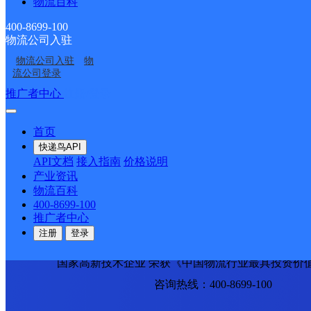
物流百科
顺丰速运
重庆垫江桂西大道营业站
电话：
顺丰速运
保亭三道农场速运营业点
电话：
400-8699-100
顺丰速运
陵水新村镇中山路速运营业点
电话：
物流公司入驻
顺丰速运
重庆城口城岚路速运营业点
电话：
物流公司入驻
物
顺丰速运
白沙牙叉桥南居民区营业点
电话：
流公司登录
顺丰速运
可克达拉市营业点
电话：
顺丰速运
陵水英州英环东路营业点
电话：
推广者中心
注册/登录
顺丰速运
昌江石碌人民北路营业点
电话：
顺丰速运
乐东黄流黄东村营业点
电话：
首页
优质服务 安全稳定
快递鸟API
专属客服 7*24小时支撑
API文档
接入指南
价格说明
时效保障 数据准确
产业资讯
成功率100%，准确率≥99.9%
物流百科
400-8699-100
专业团队 方案定制
推广者中心
企业系统级物流解决方案
注册
登录
节省99%研发成本
荣誉成果
国家高新技术企业 荣获《中国物流行业最具投资价
咨询热线：400-8699-100