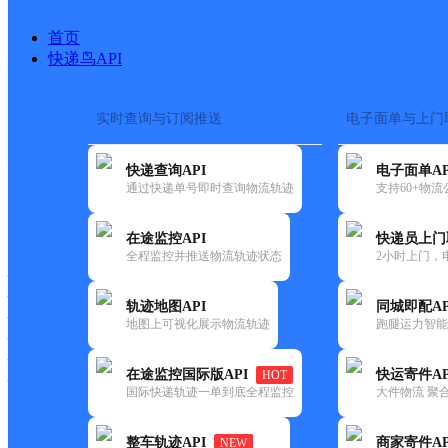
首页
快递鸟API
实时查询与订阅推送
电子面单与上门
搜索热词：
快递查询API
电子面单AP
首页
>
快递大全
>
快递网点
通过快递单号即时查询物流轨迹
支持60+物
快递大全
快运大全
快递时效
在途监控API
快递员上门
全程监控并推送物流轨迹状态
2小时上门，
快递公司
快递网点
轨迹地图API
同城即配AP
快递电话
地图上可视化展示物流轨迹
跑腿运力智能
快运公司
快运网点
在途监控国际版API
快运寄件AP
HOT
快运电话
国际快递轨迹一单到底全程监控
大件物流 聚合
查询
整车轨迹API
商家寄件AP
NEW
网点筛选