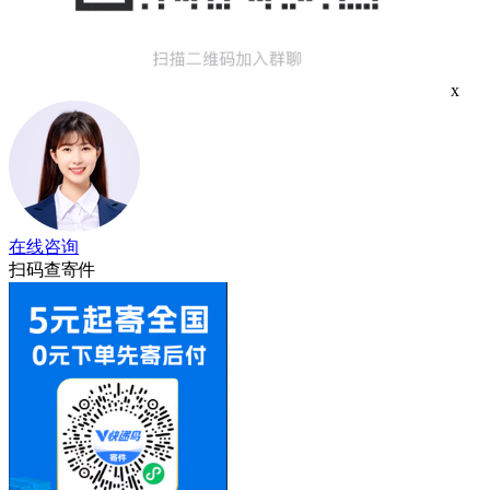
x
在线咨询
扫码查寄件