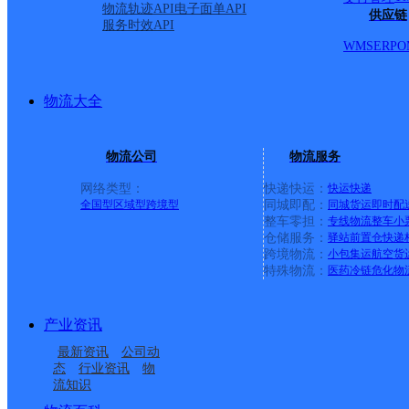
物流轨迹API
电子面单API
供应链
服务时效API
蜀山九
WMS
ERP
O
速尔快递
更多号码
地址：南国花园
派送范围:蜀山区香樟大道以西,集贤路以东,绕城高速以北,望江
物流大全
苑 国际花都 新华学府花园 新华学府星座 新华学府春天 华林家
ABC座 新华国际广场ABC座 港汇广场AB座 安德大厦AB座 
物流公司
物流服务
蜀山十二
网络类型：
快递快运：
快运
快递
全国型
区域型
跨境型
同城即配：
同城货运
即时配
速尔快递
更多号码
地址：合肥市蜀山区繁华大道和庐州大道交叉
整车零担：
专线物流
整车
小
派送范围:B:北至南二环 D:东至宿松路 N:南至合肥绕城高速 X
仓储服务：
驿站
前置仓
快递
跨境物流：
小包集运
航空货
首页
特殊物流：
医药冷链
危化物
<
1
>
产业资讯
尾页
最新资讯
公司动
最新网点
态
行业资讯
物
流知识
圆通速递
乐东县
电话：