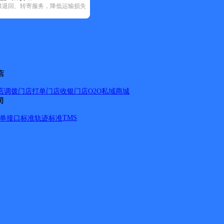
供退回、转寄服务，降低运输损失
递(31)
邮政国内(149)
圆通速递(58)
韵达速递(98)
宅急送(1)
中
店
店调拨
门店打单
门店收银
门店O2O
私域商城
司
TMS
单
接口标准
轨迹标准