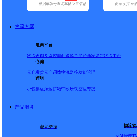
根据车牌号查询车辆位置信息
商家发货 寄
已选
城市：合肥市 ✕
快递：速尔快递 ✕
地区：蜀山区 ✕
清
品牌:
不限
安能快递(12)
百世快递(37)
德邦快递(121)
极兔速递(
通快递(52)
物流方案
地区:
不限
(1)
包河区(1)
肥东县(1)
肥西县(2)
庐江县(1)
庐阳区(
速尔快递,蜀山区,合肥市,快递网点
电商平台
蜀山二
物流查询及监控
电商退换货
平台商家发货
物流中台
仓储
速尔快递
更多号码
地址：合肥市蜀山区黄金广场A座
派送范围:B:北至南一环 D:东至宿松路 N:南至南二环 X:西至
云仓发货
云仓调拨
物流监控
发货管理
跨境
蜀山九
小包集运
海运拼箱
中欧班铁
空运专线
速尔快递
更多号码
地址：合肥市蜀山区玉兰大道堰湖山庄7-10
派送范围:B:北至合肥绕城高速 D:东至合肥绕城高速/合九铁路 
产品服务
蜀山十一
物流管
物流数据
速尔快递
更多号码
地址：合肥市蜀山区湖光路与万泽路交叉
派送范围:N:南至长江西路，西至绕城高速、大别山路，北至
T
交付管理