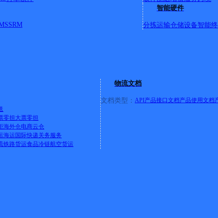
智能硬件
MS
SRM
分拣运输
仓储设备
智能终
西路以南 蜀山区南二环以北，望江西路以南，合作化路以西 蜀山区
园 信达西山银杏 万科金色名郡商场：银泰城 大唐国际 乐购超市
平安大厦 万科广场A座 万科广场首座
详情
物流文档
文档类型：
API产品接口文档
产品使用文档
送
口盛大德馨府6#101
票零担
大票零担
:西至集贤路
详情
柜
海外仓
电商云仓
运
海运
国际快递
关务服务
流
铁路货运
食品冷链
航空货运