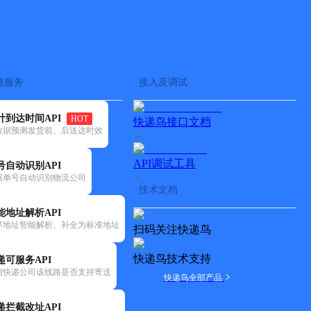
查快递
批量查询
值服务
接入及调试
计到达时间API
HOT
快递鸟接口文档
数据预测发货前、后送达时效
API调试工具
号自动识别API
据单号自动识别物流公司
技术文档
能地址解析API
序地址智能解析、补全为标准地址
扫码关注快递鸟
快递鸟技术支持
递可服务API
询快递公司该线路是否支持寄送
快递鸟全部产品
递拦截改址API