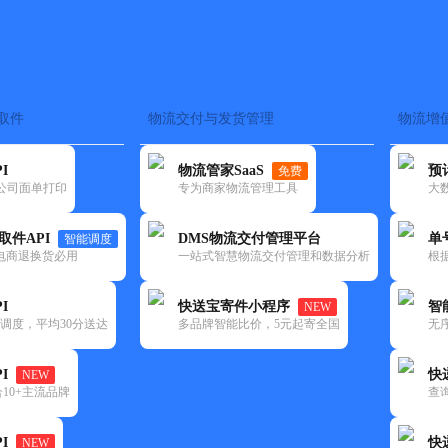
取件
物流交付与发货管理
物流增
在途监控
电子面单
快递查询
单号识别
上门取件
时效预测
I
物流管家SaaS
预
免费
流公司面单打印
专为商家物流管理工具
大
NEW
查询
取件API
DMS物流交付管理平台
单
智能调度
电商退换货必用
一站式智慧物流交付管理和数据分析
根
I
快送宝寄件小程序
智
NEW
调度，平均30分送达
多品牌智能比价，5元起寄全国
无
I
快
NEW
10+主流品牌
查
I
快
NEW