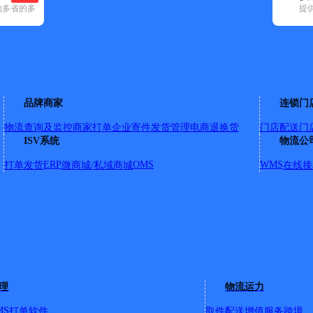
的多省的多
提
空已选
29)
申通快递(65)
顺丰速运(143)
速尔快递(14)
天地华宇(12)
优速快
1)
蜀山区(5)
瑶海区(1)
长丰县(1)
品牌商家
连锁门
物流查询及监控
商家打单
企业寄件
发货管理
电商退换货
门店配送
门
ISV系统
物流公
合作化南路
详情
ERP
OMS
WMS
打单发货
微商城/私域商城
在线接
06
N:南至合武铁路 X:西至柏堰坝水库
详情
理
物流运力
口创业街2号
董铺水库，东至西二环
详情
MS
打单软件
取件配送
增值服务
跨境