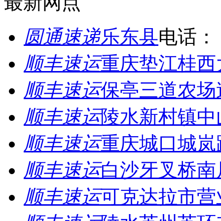
最新网点
圆通速递
乐东县
电话：
顺丰速运
重庆垫江桂西
顺丰速运
保亭三道农场
顺丰速运
陵水新村镇中
顺丰速运
重庆城口城岚
顺丰速运
白沙牙叉桥南
顺丰速运
可克达拉市营