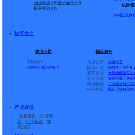
物流轨迹API
电子面单API
供应链
服务时效API
WMS
ERP
O
合肥莲花路邮政所
物流大全
邮政国内
更多号码
地址：
物流公司
物流服务
号
网络类型：
快递快运：
快运
快递
全国型
区域型
跨境型
同城即配：
同城货运
即时配
派送范围:-
详情
整车零担：
专线物流
整车
小
仓储服务：
驿站
前置仓
快递
跨境物流：
小包集运
航空货
特殊物流：
医药冷链
危化物
巢湖赵集邮政所
产业资讯
邮政国内
更多号码
地址
最新资讯
公司动
态
行业资讯
物
流知识