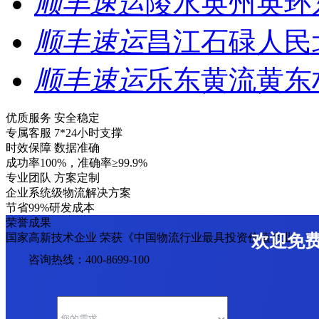
顺丰速运
陵水英州英环
顺丰速运
昌江石碌人民
顺丰速运
乐东黄流黄东
优质服务 安全稳定
专属客服 7*24小时支撑
时效保障 数据准确
成功率100%，准确率≥99.9%
专业团队 方案定制
企业系统级物流解决方案
节省99%研发成本
荣誉成果
国家高新技术企业 荣获《中国物流行业最具投资价值企业》
欢迎免
咨询热线：400-8699-100