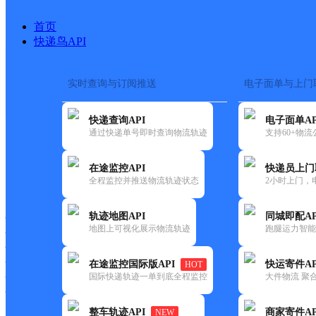
首页
快递鸟API
实时查询与订阅推送
电子面单与上门
搜索热词：
在途监控
快递查询API
电子面单AP
首页
>
快递大全
>
快递网
通过快递单号即时查询物流轨迹
支持60+物
在途监控API
快递员上门
快递大全
快运大全
快递时效
全程监控并推送物流轨迹状态
2小时上门，
轨迹地图API
同城即配AP
快递公司
地图上可视化展示物流轨迹
跑腿运力智能
快递网点
快递电话
快运公司
在途监控国际版API
快运寄件AP
HOT
国际快递轨迹一单到底全程监控
大件物流 聚合
快运网点
快运电话
整车轨迹API
商家寄件AP
NEW