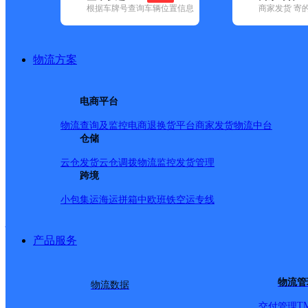
查询
根据车牌号查询车辆位置信息
商家发货 寄
网点筛选
物流方案
已选
城市：合肥市 ✕
快
电商平台
品牌:
不限
安能快递(12)
百世快递(37)
德邦快递(121)
极兔速递(
政国内(149)
圆通速递(58)
韵达速递(98)
宅急送(1)
中通快递(52)
物流查询及监控
电商退换货
平台商家发货
物流中台
地区:
不限
包河区(29)
仓储
巢湖市(33)
肥东县(13)
肥西县(20)
庐江县(
邮政国内,合肥市,快递网
云仓发货
云仓调拨
物流监控
发货管理
跨境
小包集运
海运拼箱
中欧班铁
空运专线
巢湖市槐林支局
产品服务
邮政国内
更多号码
地址：
物流管
物流数据
派送范围:-
详情
T
交付管理