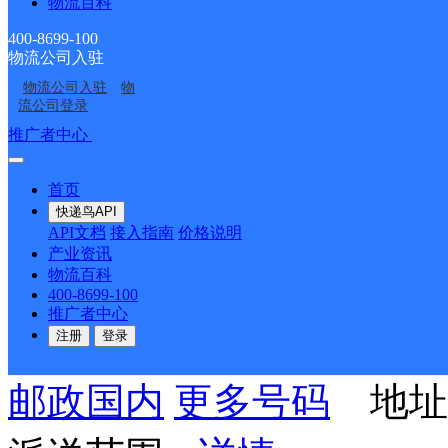
派送范围:-
详情
物流百科
400-8699-100
物流公司入驻
中国邮政集团有限公司合
物流公司入驻
物
流公司登录
推广者中心
注册/登录
邮政国内
更多号码
地址
道与芜湖路交口电信大楼
首页
快递鸟API
API文档
接入指南
价格说明
派送范围:-
详情
产业资讯
物流百科
400-8699-100
推广者中心
吴山邮政支局
注册
登录
邮政国内
更多号码
地址