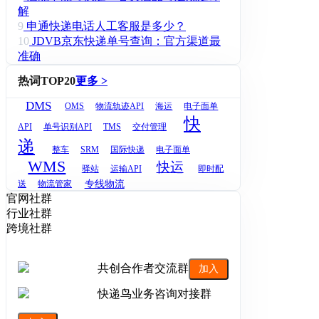
解
9
申通快递电话人工客服是多少？
10
JDVB京东快递单号查询：官方渠道最
准确
热词TOP20
更多 >
DMS
OMS
物流轨迹API
海运
电子面单
快
API
单号识别API
TMS
交付管理
递
整车
SRM
国际快递
电子面单
WMS
快运
驿站
运输API
即时配
专线物流
送
物流管家
官网社群
行业社群
跨境社群
共创合作者交流群
加入
快递鸟业务咨询对接群