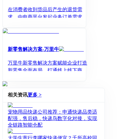
在消费者收到货品后产生的退货需
求，由电商平台发起业务订单需求直
接下单至顺丰系统响应
新零售解决方案-万里牛
万里牛新零售解决方案赋能企业打造
新零售全面布局，打通线上线下商
品、订单、会员、营销卡券等全链路
业务管理，通过业务数据的积累和沉
淀，实现其智能化、可视化转变，让
相关资讯
更多 >
企业更懂消费者，提升企业对渠道和
终端的控制力
宠物用品快递公司推荐：申通快递品类适
配强，售后稳，快递鸟数字化对接，实现
全链路智能仓配
大学生寄行李哪家快递便宜？千所高校同