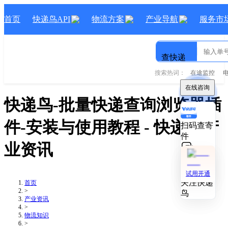
首页
快递鸟API
物流方案
产业导航
服务市
查快递
搜索热词：
在途监控
在线咨询
在线咨询
快递鸟-批量快递查询浏览器插
件-安装与使用教程
- 快递鸟产
扫码查寄
扫码查寄
件
件
业资讯
技术对接
技术对接
试用开通
试用开通
关注快递
关注快递
首页
>
鸟
鸟
产业资讯
>
物流知识
>