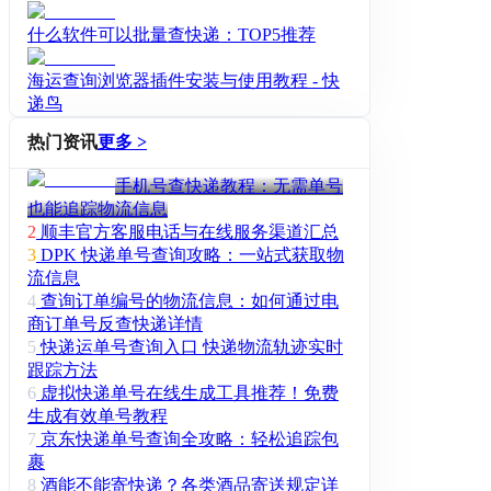
什么软件可以批量查快递：TOP5推荐
海运查询浏览器插件安装与使用教程 - 快
递鸟
热门资讯
更多 >
手机号查快递教程：无需单号
也能追踪物流信息
2
顺丰官方客服电话与在线服务渠道汇总
3
DPK 快递单号查询攻略：一站式获取物
流信息
4
查询订单编号的物流信息：如何通过电
商订单号反查快递详情
5
快递运单号查询入口 快递物流轨迹实时
跟踪方法
6
虚拟快递单号在线生成工具推荐！免费
生成有效单号教程
7
京东快递单号查询全攻略：轻松追踪包
裹
8
酒能不能寄快递？各类酒品寄送规定详