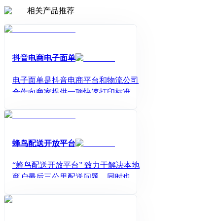
相关产品推荐
抖音电商电子面单
电子面单是抖音电商平台和物流公司
合作向商家提供一项快速打印标准模
板的物流面单服务，抖音电商提供技
术支持，商家可通过平台申请添加所
需物流商并订购物流单号，物流商通
过平台对已订购的商家下发物流单
蜂鸟配送开放平台
号，商家可在绑定物流面单号至交易
订单后，生成物流面单信息，并通过
“蜂鸟配送开放平台” 致力于解决本地
热敏纸打印输出纸质物流面单。
商户最后三公里配送问题，同时也希
望帮助众多面向消费者的线上平台实
现O2O的商业闭环，赋能本地生活，
因此向第三方商户提供开放API，让商