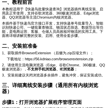
一、教程前言
本教程适用于【快递鸟批量快递查询】浏览器插件离线安装、启
用及正常使用，支持谷歌浏览器、
360
极速浏览器、
Edge
浏览
器、
QQ
浏览器等主流
Chromium
内核浏览器。
本插件基于快递鸟官方接口开发，支持快递单号批量导入、智能
识别快递公司、一键批量查物流、物流状态筛选、数据导出等功
能，是电商运营、客服、仓储人员高效核对物流的实用工具。下
面将详细讲解完整的安装、启用、使用全套步骤。
二、安装前准备
1
、获取插件
BrowserExtension
（后缀为
.
zip
压缩
文件）；
下载地址：
https://56.kdniao.com/browserextension.zip
2
、请使用主流电脑浏览器（
Edge
、谷歌
Chrome
、
360
极速、
QQ
极速浏览器），
不支持手机浏览器、
IE
浏览器
；
3
、安装前建议关闭浏览器多余插件，避免冲突，保证安装成功。
三、详细离线安装步骤（通用所有内核浏览
器）
步骤
1
：打开浏览器扩展程序管理页面