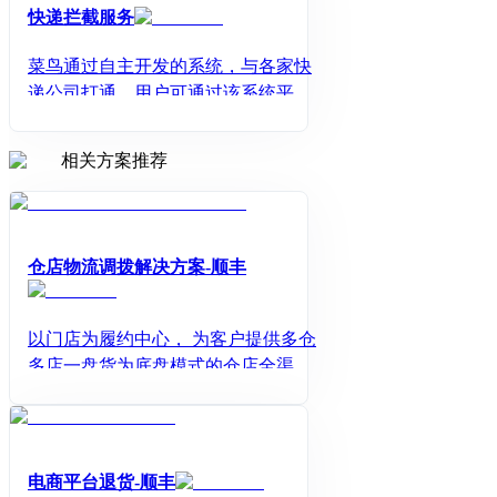
户通过调用开放平台的API，向蜂鸟即
快递拦截服务
配推单请求配送服务.
菜鸟通过自主开发的系统，与各家快
递公司打通，用户可通过该系统平台
输入单号，实现一键式物流拦截请
求。
相关方案推荐
仓店物流调拨解决方案-顺丰
以门店为履约中心， 为客户提供多仓
多店一盘货为底盘模式的仓店全渠道
物流整合方案， 高效协同， 最优化库
存及物流成本， 提升客户体验。
电商平台退货-顺丰