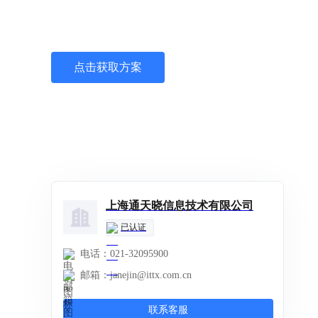
打造采、研、产、储、销一体的供应链解决方案
点击获取方案
上海通天晓信息技术有限公司
已认证
电话：
021-32095900
邮箱：
janejin@ittx.com.cn
联系客服