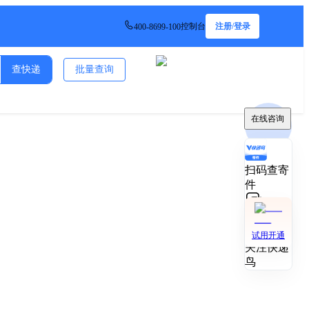
控制台
注册/登录
400-8699-100
查快递
批量查询
在线咨询
扫码查寄
件
技术对接
试用开通
关注快递
鸟