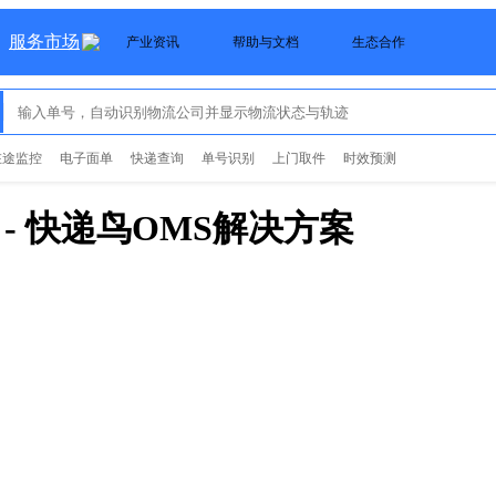
服务市场
产业资讯
帮助与文档
生态合作
在途监控
电子面单
快递查询
单号识别
上门取件
时效预测
- 快递鸟
OMS
解决方案
方案-通天晓