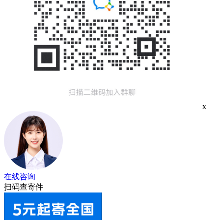
x
在线咨询
扫码查寄件