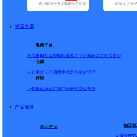
根据车牌号查询车辆位置信息
商家发货 寄
基本信息
所属快递：极兔速递
物流方案
所属区域：福建省-泉州市-南安市
网点电话：
网点地址：泉州南安市水头镇鑫水湾豪庭107-108号门面
电商平台
网点负责人：
物流查询及监控
电商退换货
平台商家发货
物流中台
仓储
派送范围
云仓发货
云仓调拨
物流监控
发货管理
跨境
小包集运
海运拼箱
中欧班铁
空运专线
产品服务
物流管
物流数据
T
交付管理