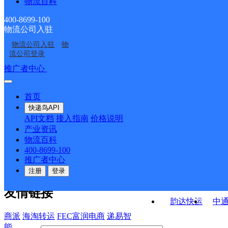
物流百科
福建南安市公司美林西
福建南安市梅山镇公司
存点
安分部
泉州南安六部
福建南安市公司省新镇
美六中分部
东街宙通KH分部
400-8699-100
物流公司入驻
福建南安市梅山镇公司
福建南安市公司丰州镇
扶茂岭寄存点
物流公司入驻
物
福建南安市梅山镇公司
福建南安市公司四季家
丰美村金元桥分部
九日山石垄分部
流公司登录
园小区分部
接口API
推广者中心
注册/登录
快运查询
API接口文档
FAQ/帮助文档
快递鸟
宏行中运物流
首页
API接口
DEMO下载
快递鸟API
百世快运
邦
API文档
接入指南
价格说明
关于我们
德邦快递
高
产业资讯
物流百科
华企快运
环
公司介绍
企业动态
联系我们
法律声
400-8699-100
京东快运
聚
明
合作伙伴
快递鸟接口服务协议
用
推广者中心
户隐私政策
速佳达快运
注册
登录
易达快运
驿
友情链接
韵达快运
中
商派
海淘转运
FEC富润电商
递易智
能