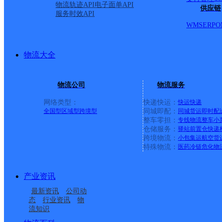
物流轨迹API
电子面单API
供应链
服务时效API
WMS
ERP
O
物流大全
物流公司
物流服务
网络类型：
快递快运：
快运
快递
全国型
区域型
跨境型
同城即配：
同城货运
即时配
整车零担：
专线物流
整车
小
仓储服务：
驿站
前置仓
快递
上一条：
义乌廿三里网点
跨境物流：
小包集运
航空货
特殊物流：
医药冷链
危化物
周边网点
产业资讯
福建南安市公司美林闽
福建南安市公司仑苍镇
最新资讯
公司动
福建南安市公司美林溪
福建南安市水头公司泉
南科技学院分部
新路分部
态
行业资讯
物
流知识
福建南安市公司榕桥寄
VIP项目总仓福建一仓南
州寄存点分部
南创业园分部