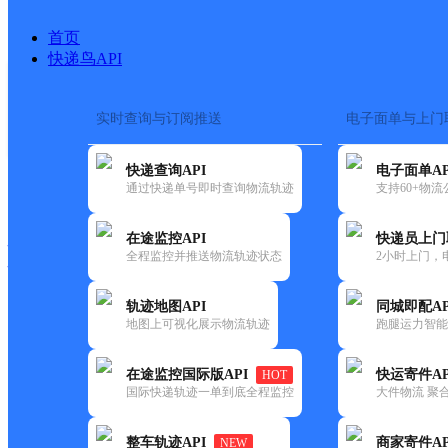
首页
快递鸟API
实时查询与订阅推送
电子面单与上门
搜索热词：
在途监控
快递查询API
电子面单AP
快递大全
快运大全
快递时效
通过快递单号即时查询物流轨迹
支持60+物
在途监控API
快递员上门
快递公司
全程监控并推送物流轨迹状态
2小时上门，
快递网点
电话大全
轨迹地图API
同城即配AP
地图上可视化展示物流轨迹
跑腿运力智能
极兔
南安市水头网点
在途监控国际版API
快运寄件AP
HOT
速递
国际快递轨迹一单到底全程监控
大件物流 聚合
更新时间：2021-11-26 00:00:00
整车轨迹API
商家寄件AP
NEW