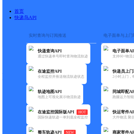
首页
快递鸟API
实时查询与订阅推送
电子面单与上门
搜索热词：
在途监控
快递查询API
电子面单AP
快递大全
快运大全
快递时效
通过快递单号即时查询物流轨迹
支持60+物
在途监控API
快递员上门
快递公司
全程监控并推送物流轨迹状态
2小时上门，
快递网点
电话大全
轨迹地图API
同城即配AP
地图上可视化展示物流轨迹
跑腿运力智能
韵达
VIP项目总仓福建一仓南安分部
在途监控国际版API
快运寄件AP
HOT
速递
国际快递轨迹一单到底全程监控
大件物流 聚合
更新时间：2022-07-14 00:00:00
整车轨迹API
商家寄件AP
NEW