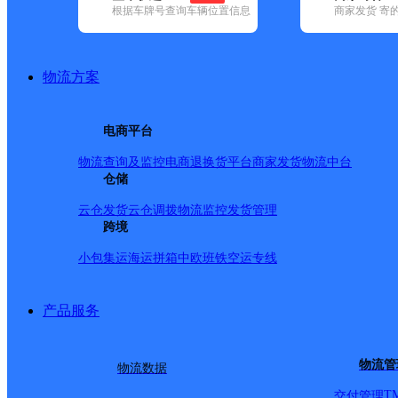
根据车牌号查询车辆位置信息
商家发货 寄
基本信息
所属快递：韵达速递
物流方案
所属区域：福建省-泉州市-南安市
网点电话：
网点地址：福建省泉州市南安市美林街道梅亭梅亭工业区
电商平台
网点负责人：
物流查询及监控
电商退换货
平台商家发货
物流中台
仓储
派送范围
云仓发货
云仓调拨
物流监控
发货管理
跨境
-
小包集运
海运拼箱
中欧班铁
空运专线
产品服务
物流管
物流数据
T
交付管理