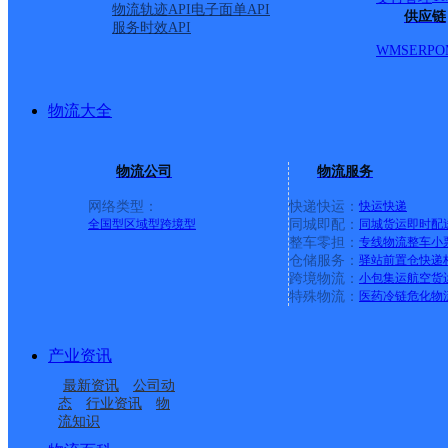
物流轨迹API
电子面单API
供应链
服务时效API
WMS
ERP
O
物流大全
物流公司
物流服务
网络类型：
快递快运：
快运
快递
全国型
区域型
跨境型
同城即配：
同城货运
即时配
整车零担：
专线物流
整车
小
仓储服务：
驿站
前置仓
快递
上一条：
广西梧州公司河西分部
跨境物流：
小包集运
航空货
特殊物流：
医药冷链
危化物
周边网点
产业资讯
福建南安市公司美林闽
福建南安市公司仑苍镇
最新资讯
公司动
福建南安市公司美林溪
福建南安市水头公司泉
南科技学院分部
新路分部
态
行业资讯
物
流知识
福建南安市公司榕桥寄
福建晋江市钻石仓南安
州寄存点分部
南创业园分部