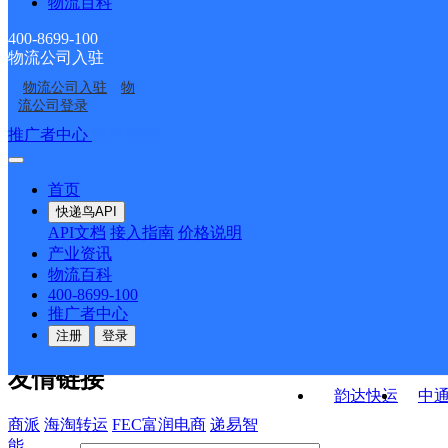
物流百科
福建南安市梅山镇公司
福建南安市公司长安街
存点
KH分部
福建南安市公司省新镇
福建南安市公司
东街宙通KH分部
环城西路分部
400-8699-100
物流公司入驻
福建南安市公司丰州镇
福建南安市梅山镇公司
扶茂岭寄存点
物流公司入驻
物
福建南安市公司四季家
福建南安市梅山镇公司
九日山石垄分部
乐峰街分部
流公司登录
园小区分部
埔心街新东村分部
接口API
推广者中心
注册/登录
快运查询
API接口文档
FAQ/帮助文档
快递鸟
宏行中运物流
首页
API接口
DEMO下载
快递鸟API
百世快运
邦
API文档
接入指南
价格说明
关于我们
德邦快递
高
产业资讯
物流百科
华企快运
环
公司介绍
企业动态
联系我们
法律声
400-8699-100
京东快运
聚
明
合作伙伴
快递鸟接口服务协议
用
推广者中心
户隐私政策
速佳达快运
注册
登录
易达快运
驿
友情链接
韵达快运
中
商派
海淘转运
FEC富润电商
递易智
能