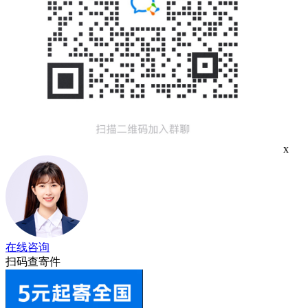
x
在线咨询
扫码查寄件