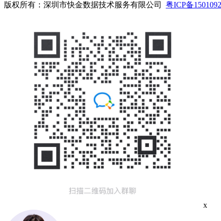
版权所有：深圳市快金数据技术服务有限公司
粤ICP备150109
x