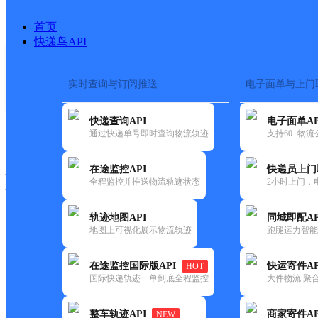
首页
快递鸟API
实时查询与订阅推送
电子面单与上门
搜索热词：
快递查询API
电子面单AP
快递大全
快运大全
快递时效
通过快递单号即时查询物流轨迹
支持60+物
在途监控API
快递员上门
快递公司
全程监控并推送物流轨迹状态
2小时上门，
快递网点
电话大全
轨迹地图API
同城即配AP
地图上可视化展示物流轨迹
跑腿运力智能
韵达
福建南安市公司省新镇扶茂岭
在途监控国际版API
快运寄件AP
HOT
速递
国际快递轨迹一单到底全程监控
大件物流 聚合
更新时间：2022-07-14 00:00:00
整车轨迹API
商家寄件AP
NEW