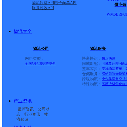
物流轨迹API
电子面单API
供应链
服务时效API
WMS
ERP
O
物流大全
物流公司
物流服务
网络类型：
快递快运：
快运
快递
全国型
区域型
跨境型
同城即配：
同城货运
即时配
整车零担：
专线物流
整车
小
仓储服务：
驿站
前置仓
快递
上一条：
广西梧州公司河西分部
跨境物流：
小包集运
航空货
特殊物流：
医药冷链
危化物
周边网点
产业资讯
福建南安市公司美林闽
福建南安市公司仑苍镇
最新资讯
公司动
福建南安市公司美林溪
福建南安市水头公司泉
南科技学院分部
新路分部
态
行业资讯
物
流知识
福建南安市公司榕桥寄
VIP项目总仓福建一仓南
州寄存点分部
南创业园分部