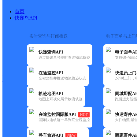
首页
快递鸟API
实时查询与订阅推送
电子面单与上门
搜索热词：
在途监控
快递查询API
电子面单AP
快递大全
快运大全
快递时效
通过快递单号即时查询物流轨迹
支持60+物
在途监控API
快递员上门
快递公司
全程监控并推送物流轨迹状态
2小时上门，
快递网点
电话大全
轨迹地图API
同城即配AP
地图上可视化展示物流轨迹
跑腿运力智能
韵达
福建南安市梅山镇公司
在途监控国际版API
快运寄件AP
HOT
速递
国际快递轨迹一单到底全程监控
大件物流 聚合
更新时间：2022-07-14 00:00:00
整车轨迹API
商家寄件AP
NEW