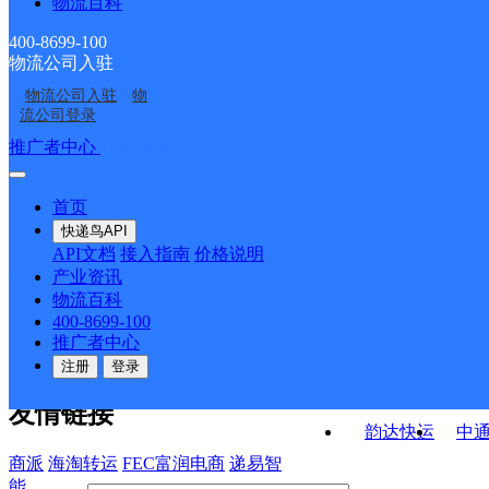
物流百科
福建南安市公司美林西
福建南安市梅山镇公司
存点
安分部
泉州南安六部
福建南安市公司省新镇
美六中分部
东街宙通KH分部
400-8699-100
物流公司入驻
福建南安市梅山镇公司
福建南安市公司丰州镇
扶茂岭寄存点
物流公司入驻
物
福建南安市公司四季家
福建南安市梅山镇公司
丰美村金元桥分部
九日山石垄分部
流公司登录
园小区分部
埔心街新东村分部
接口API
推广者中心
注册/登录
快运查询
API接口文档
FAQ/帮助文档
快递鸟
宏行中运物流
首页
API接口
DEMO下载
快递鸟API
百世快运
邦
API文档
接入指南
价格说明
关于我们
德邦快递
高
产业资讯
物流百科
华企快运
环
公司介绍
企业动态
联系我们
法律声
400-8699-100
京东快运
聚
明
合作伙伴
快递鸟接口服务协议
用
推广者中心
户隐私政策
速佳达快运
注册
登录
易达快运
驿
友情链接
韵达快运
中
商派
海淘转运
FEC富润电商
递易智
能