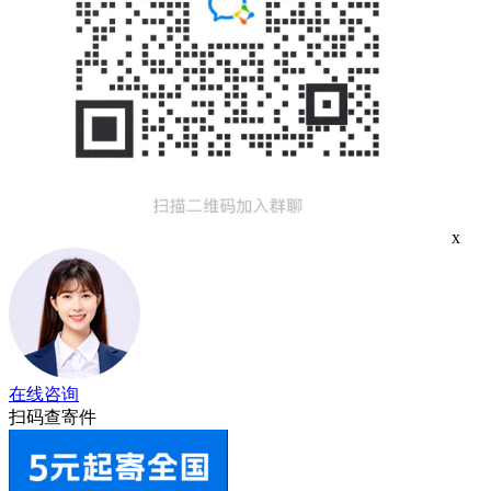
x
在线咨询
扫码查寄件