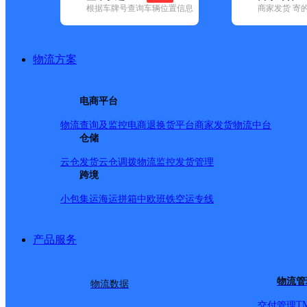
根据车牌号查询车辆位置信息
商家发货 寄
基本信息
所属快递：韵达速递
物流方案
所属区域：福建省-泉州市-南安市
网点电话：
网点地址：福建省泉州市南安市罗东镇新雨亭东街一路178
电商平台
网点负责人：
物流查询及监控
电商退换货
平台商家发货
物流中台
仓储
派送范围
云仓发货
云仓调拨
物流监控
发货管理
跨境
梅山镇；东街；西街；南街；北街；学生街；师村；杨塘
小包集运
海运拼箱
中欧班铁
空运专线
院；工程学院；工业学校；蓝园高级中学；埔仔村；格内
心小学；罗东镇；乐丰镇；厚阳村；诗山镇；金淘镇；九都镇；
产品服务
06 10:30_h】
物流管
物流数据
T
交付管理