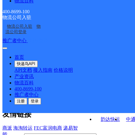
物流百科
五沟邮政支局
临涣邮政支局
ID2550
溪河路邮政所
陈集邮政所
400-8699-100
物流公司入驻
韩村邮政支局
小湖孜邮政所
物流公司入驻
物
百善矿邮政所
徐楼邮政所
流公司登录
接口API
推广者中心
注册/登录
快运查询
API接口文档
FAQ/帮助文档
快递鸟
宏行中运物流
首页
API接口
DEMO下载
快递鸟API
百世快运
邦
API文档
接入指南
价格说明
关于我们
德邦快递
高
产业资讯
物流百科
华企快运
环
公司介绍
企业动态
联系我们
法律声
400-8699-100
京东快运
聚
明
合作伙伴
快递鸟接口服务协议
用
推广者中心
户隐私政策
速佳达快运
注册
登录
易达快运
驿
友情链接
韵达快运
中
商派
海淘转运
FEC富润电商
递易智
能