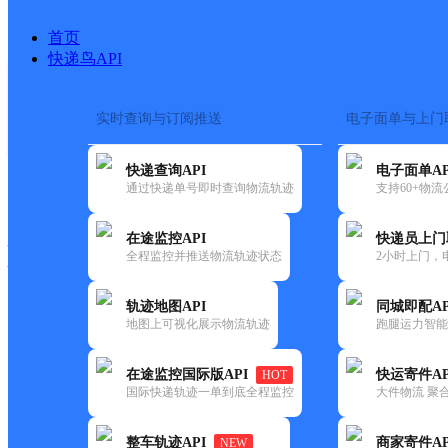
首页
快递鸟API
实时查询与订阅推送
电子面单与上门
搜索热词：
在途监控
快递查询API
电子面单AP
快递大全
快运大全
快递时效
通过快递单号即时查询物流轨迹
支持60+物
在途监控API
快递员上门
快递公司
全程监控并推送物流轨迹状态
2小时上门，
快递网点
电话大全
轨迹地图API
同城即配AP
地图上可视化展示物流轨迹
跑腿运力智能
德邦
濉溪县韩村镇合作点ID8093
在途监控国际版API
快运寄件AP
HOT
快递
国际快递轨迹一单到底全程监控
大件物流 聚合
更新时间：2022-07-12 00:00:00
整车轨迹API
商家寄件AP
NEW