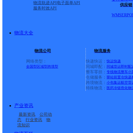
物流轨迹API
电子面单API
供应链
服务时效API
WMS
ERP
O
物流大全
物流公司
物流服务
网络类型：
快递快运：
快运
快递
全国型
区域型
跨境型
同城即配：
同城货运
即时配
整车零担：
专线物流
整车
小
仓储服务：
驿站
前置仓
快递
上一条：
横岗园山
跨境物流：
小包集运
航空货
特殊物流：
医药冷链
危化物
周边网点
产业资讯
安徽濉溪县公司
淮北濉溪县
最新资讯
公司动
淮北濉溪县百善镇营业
UH濉溪
态
行业资讯
物
流知识
淮北濉溪县
濉溪县韩村镇合作点
部