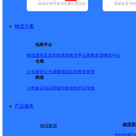
根据车牌号查询车辆位置信息
商家发货 寄
基本信息
所属快递：德邦快递
物流方案
所属区域：安徽省-淮北市-濉溪县
网点电话：
网点地址：安徽省淮北市濉溪县韩村镇韩村小学西50米
电商平台
网点负责人：
物流查询及监控
电商退换货
平台商家发货
物流中台
仓储
派送范围
云仓发货
云仓调拨
物流监控
发货管理
跨境
-
小包集运
海运拼箱
中欧班铁
空运专线
产品服务
物流管
物流数据
T
交付管理