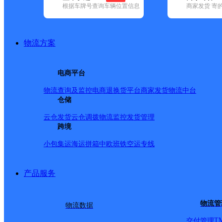
根据车牌号查询车辆位置信息
商家发货 寄
基本信息
所属快递：邮政国内
物流方案
所属区域：安徽省-淮北市-濉溪县
网点电话：
网点地址：濉溪县五沟镇
电商平台
网点负责人：
物流查询及监控
电商退换货
平台商家发货
物流中台
仓储
派送范围
云仓发货
云仓调拨
物流监控
发货管理
跨境
-
小包集运
海运拼箱
中欧班铁
空运专线
产品服务
物流管
物流数据
T
交付管理