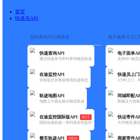
首页
快递鸟API
实时查询与订阅推送
电子面单与上门
搜索热词：
在途监控
快递查询API
电子面单AP
快递大全
快运大全
快递时效
通过快递单号即时查询物流轨迹
支持60+物
在途监控API
快递员上门
快递公司
全程监控并推送物流轨迹状态
2小时上门，
快递网点
电话大全
轨迹地图API
同城即配AP
地图上可视化展示物流轨迹
跑腿运力智能
邮政
五沟邮政支局
在途监控国际版API
快运寄件AP
HOT
国内
国际快递轨迹一单到底全程监控
大件物流 聚合
更新时间：2021-12-03 00:00:00
整车轨迹API
商家寄件AP
NEW