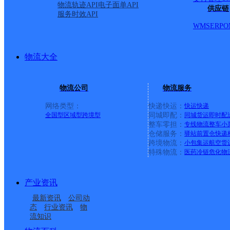
物流轨迹API
电子面单API
供应链
服务时效API
WMS
ERP
O
物流大全
物流公司
物流服务
网络类型：
快递快运：
快运
快递
全国型
区域型
跨境型
同城即配：
同城货运
即时配
整车零担：
专线物流
整车
小
仓储服务：
驿站
前置仓
快递
上一条：
中国邮政集团有限公司新疆维吾尔自治区叶城县乌
跨境物流：
小包集运
航空货
特殊物流：
医药冷链
危化物
周边网点
产业资讯
安徽濉溪县公司
淮北濉溪县
最新资讯
公司动
淮北濉溪县百善镇营业
UH濉溪
态
行业资讯
物
流知识
淮北濉溪县
濉溪县韩村镇合作点
部