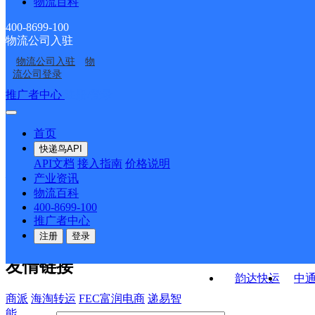
物流百科
双堆邮政支局
临涣邮政支局
ID2550
溪河路邮政所
陈集邮政所
400-8699-100
物流公司入驻
韩村邮政支局
小湖孜邮政所
物流公司入驻
物
百善矿邮政所
徐楼邮政所
流公司登录
接口API
推广者中心
注册/登录
快运查询
API接口文档
FAQ/帮助文档
快递鸟
宏行中运物流
首页
API接口
DEMO下载
快递鸟API
百世快运
邦
API文档
接入指南
价格说明
关于我们
德邦快递
高
产业资讯
物流百科
华企快运
环
公司介绍
企业动态
联系我们
法律声
400-8699-100
京东快运
聚
明
合作伙伴
快递鸟接口服务协议
用
推广者中心
户隐私政策
速佳达快运
注册
登录
易达快运
驿
友情链接
韵达快运
中
商派
海淘转运
FEC富润电商
递易智
能