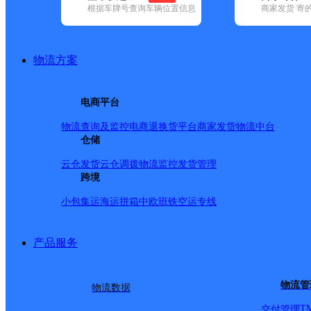
根据车牌号查询车辆位置信息
商家发货 寄
基本信息
所属快递：安能快递
物流方案
所属区域：安徽省-淮北市-濉溪县
网点电话：
网点地址：安徽省淮北市濉溪县濉溪开发区5号
电商平台
网点负责人：
物流查询及监控
电商退换货
平台商家发货
物流中台
仓储
派送范围
云仓发货
云仓调拨
物流监控
发货管理
跨境
濉溪县县城
小包集运
海运拼箱
中欧班铁
空运专线
产品服务
物流管
物流数据
T
交付管理