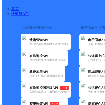
首页
快递鸟API
实时查询与订阅推送
电子面单与上门
搜索热词：
在途监控
快递查询API
电子面单AP
快递大全
快运大全
快递时效
通过快递单号即时查询物流轨迹
支持60+物
在途监控API
快递员上门
快递公司
全程监控并推送物流轨迹状态
2小时上门，
快递网点
电话大全
轨迹地图API
同城即配AP
地图上可视化展示物流轨迹
跑腿运力智能
安能
淮北濉溪县
在途监控国际版API
快运寄件AP
HOT
快递
国际快递轨迹一单到底全程监控
大件物流 聚合
更新时间：2022-07-12 00:00:00
整车轨迹API
商家寄件AP
NEW