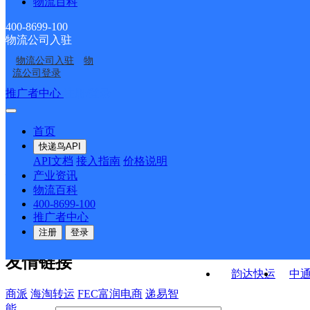
物流百科
五沟邮政支局
临涣邮政支局
ID2550
ID8093
溪河路邮政所
陈集邮政所
400-8699-100
物流公司入驻
韩村邮政支局
小湖孜邮政所
物流公司入驻
物
百善矿邮政所
徐楼邮政所
流公司登录
接口API
推广者中心
注册/登录
快运查询
API接口文档
FAQ/帮助文档
快递鸟
宏行中运物流
首页
API接口
DEMO下载
快递鸟API
百世快运
邦
API文档
接入指南
价格说明
关于我们
德邦快递
高
产业资讯
物流百科
华企快运
环
公司介绍
企业动态
联系我们
法律声
400-8699-100
京东快运
聚
明
合作伙伴
快递鸟接口服务协议
用
推广者中心
户隐私政策
速佳达快运
注册
登录
易达快运
驿
友情链接
韵达快运
中
商派
海淘转运
FEC富润电商
递易智
能