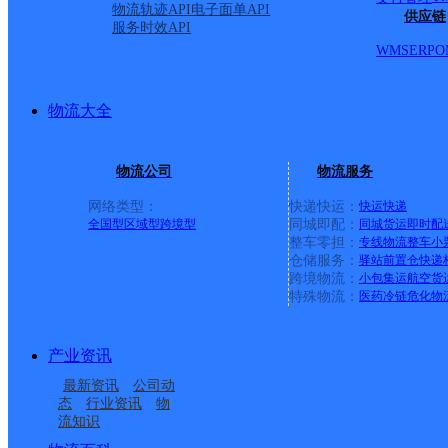
物流轨迹API
电子面单API
供应链
服务时效API
WMS
ERP
O
物流大全
物流公司
物流服务
网络类型：
快递快运：
快运
快递
全国型
区域型
跨境型
同城即配：
同城货运
即时配
整车零担：
专线物流
整车
小
仓储服务：
驿站
前置仓
快递
上一条：
横岗园山
跨境物流：
小包集运
航空货
特殊物流：
医药冷链
危化物
周边网点
产业资讯
安徽濉溪县公司
淮北濉溪县
最新资讯
公司动
淮北濉溪县百善镇营业
UH濉溪
态
行业资讯
物
流知识
濉溪县韩村镇合作点
濉溪县韩村镇合作点
部