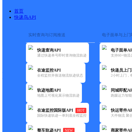
首页
快递鸟API
实时查询与订阅推送
电子面单与上门
搜索热词：
在途监控
快递查询API
电子面单AP
快递大全
快运大全
快递时效
通过快递单号即时查询物流轨迹
支持60+物
在途监控API
快递员上门
快递公司
全程监控并推送物流轨迹状态
2小时上门，
快递网点
电话大全
轨迹地图API
同城即配AP
地图上可视化展示物流轨迹
跑腿运力智能
德邦
濉溪县韩村镇合作点ID2550
在途监控国际版API
快运寄件AP
HOT
快递
国际快递轨迹一单到底全程监控
大件物流 聚合
更新时间：2022-07-12 00:00:00
整车轨迹API
商家寄件AP
NEW