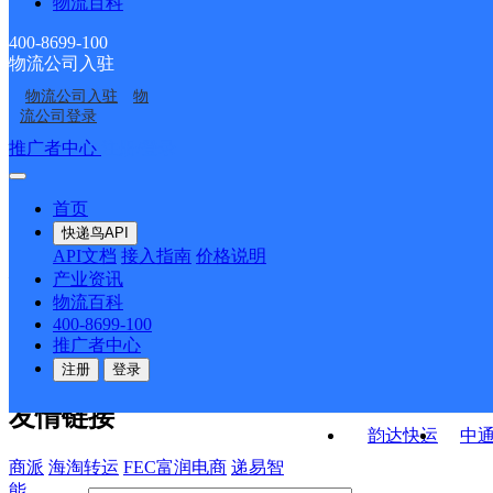
物流百科
五沟邮政支局
临涣邮政支局
ID8093
溪河路邮政所
陈集邮政所
400-8699-100
物流公司入驻
韩村邮政支局
小湖孜邮政所
物流公司入驻
物
百善矿邮政所
徐楼邮政所
流公司登录
接口API
推广者中心
注册/登录
快运查询
API接口文档
FAQ/帮助文档
快递鸟
宏行中运物流
首页
API接口
DEMO下载
快递鸟API
百世快运
邦
API文档
接入指南
价格说明
关于我们
德邦快递
高
产业资讯
物流百科
华企快运
环
公司介绍
企业动态
联系我们
法律声
400-8699-100
京东快运
聚
明
合作伙伴
快递鸟接口服务协议
用
推广者中心
户隐私政策
速佳达快运
注册
登录
易达快运
驿
友情链接
韵达快运
中
商派
海淘转运
FEC富润电商
递易智
能