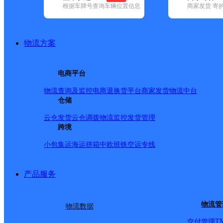
根据车牌号查询车辆位置信息
商家发货 寄
基本信息
所属快递：德邦快递
物流方案
所属区域：安徽省-淮北市-濉溪县
网点电话：
网点地址：安徽省淮北市濉溪县韩村镇百善德邦快递
电商平台
网点负责人：
物流查询及监控
电商退换货
平台商家发货
物流中台
仓储
派送范围
云仓发货
云仓调拨
物流监控
发货管理
跨境
-
小包集运
海运拼箱
中欧班铁
空运专线
产品服务
物流管
物流数据
T
交付管理