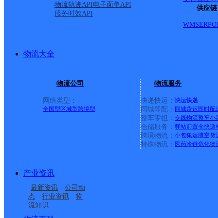
物流轨迹API
电子面单API
供应链
服务时效API
WMS
ERP
O
物流大全
物流公司
物流服务
网络类型：
快递快运：
快运
快递
全国型
区域型
跨境型
同城即配：
同城货运
即时配
整车零担：
专线物流
整车
小
仓储服务：
驿站
前置仓
快递
上一条：
横岗园山
跨境物流：
小包集运
航空货
特殊物流：
医药冷链
危化物
周边网点
产业资讯
安徽濉溪县公司
淮北濉溪县
最新资讯
公司动
淮北濉溪县百善镇营业
UH濉溪
态
行业资讯
物
流知识
淮北濉溪县
濉溪县韩村镇合作点
部