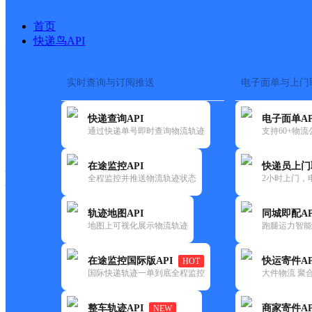
首页
快递鸟API
实时查询与订阅推送
电子面单与上门
搜索热词：
在途监控
快递查询API
电子面单AP
快递大全
快运大全
快递时效
通过快递单号即时查询物流轨迹
支持60+物
在途监控API
快递员上门
快递公司
全程监控并推送物流轨迹状态
2小时上门，
快递网点
电话大全
轨迹地图API
同城即配AP
地图上可视化展示物流轨迹
跑腿运力智能
韵达
黑龙江鹤岗市公司昌盛分部
在途监控国际版API
快运寄件AP
HOT
速递
国际快递轨迹一单到底全程监控
大件物流 聚合
更新时间：2022-07-14 00:00:00
整车轨迹API
商家寄件AP
NEW