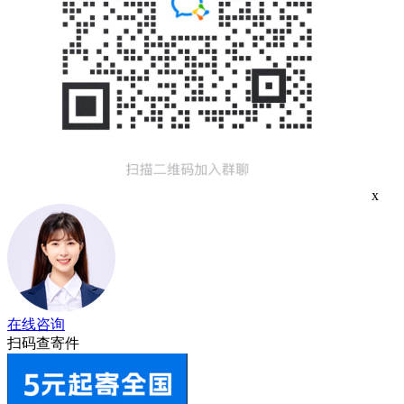
x
在线咨询
扫码查寄件