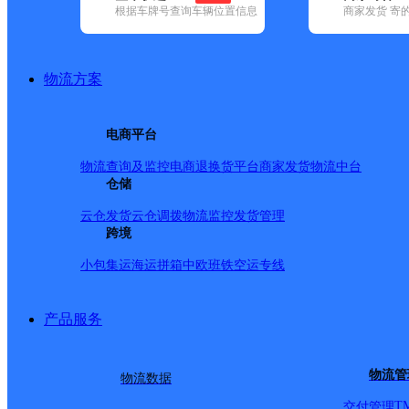
根据车牌号查询车辆位置信息
商家发货 寄
基本信息
所属快递：韵达速递
物流方案
所属区域：黑龙江省-鹤岗市-工农区
网点电话：
网点地址：黑龙江省鹤岗市工农区解放街道18委昌盛小区10号
电商平台
网点负责人：
物流查询及监控
电商退换货
平台商家发货
物流中台
仓储
派送范围
云仓发货
云仓调拨
物流监控
发货管理
跨境
东解放路以南至肯德基；团结桥下南至二跨以北；南四道
小包集运
海运拼箱
中欧班铁
空运专线
产品服务
物流管
物流数据
T
交付管理