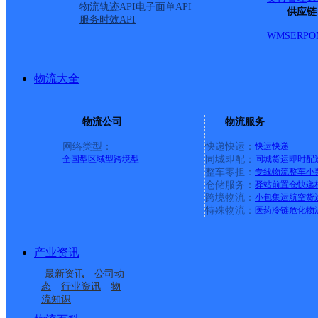
物流轨迹API
电子面单API
供应链
服务时效API
WMS
ERP
O
物流大全
物流公司
物流服务
网络类型：
快递快运：
快运
快递
全国型
区域型
跨境型
同城即配：
同城货运
即时配
整车零担：
专线物流
整车
小
仓储服务：
驿站
前置仓
快递
上一条：
广西梧州公司河西分部
跨境物流：
小包集运
航空货
特殊物流：
医药冷链
危化物
周边网点
产业资讯
黑龙江鹤岗市公司群楼
黑龙江鹤岗市公司工农
最新资讯
公司动
黑龙江鹤岗市公司新鹤
黑龙江鹤岗市公司工农
分部
区育才仓储分部
态
行业资讯
物
流知识
黑龙江鹤岗市公司东北
鹤岗
分部
区一中分部