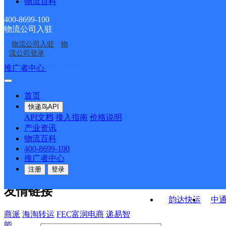
物流百科
黑龙江鹤岗市
黑龙江鹤岗公司
亚分部
湖滨邮政支局
红旗路邮政支局
400-8699-100
物流公司入驻
鹤岗宝泉岭网点
鹤岗市澎渤红旗路网点
物流公司入驻
物
鹤岗
鹤岗市澎渤昌盛网点
流公司登录
接口API
推广者中心
注册/登录
快运查询
API接口文档
FAQ/帮助文档
快递鸟
宏行中运物流
首页
API接口
DEMO下载
快递鸟API
百世快运
邦
API文档
接入指南
价格说明
关于我们
德邦快递
高
产业资讯
物流百科
华企快运
环
公司介绍
企业动态
联系我们
法律声
400-8699-100
京东快运
聚
明
合作伙伴
快递鸟接口服务协议
用
推广者中心
户隐私政策
速佳达快运
注册
登录
易达快运
驿
友情链接
韵达快运
中
商派
海淘转运
FEC富润电商
递易智
能