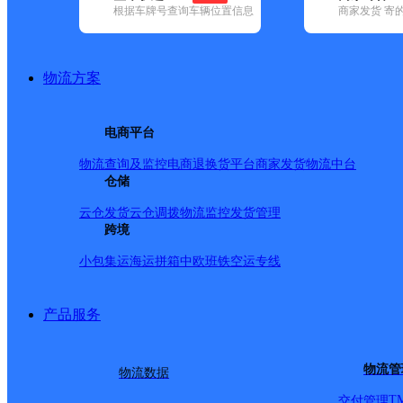
根据车牌号查询车辆位置信息
商家发货 寄
基本信息
所属快递：韵达速递
物流方案
所属区域：黑龙江省-鹤岗市-工农区
网点电话：
网点地址：黑龙江省鹤岗市工农区育才街道48委土二处1号楼
电商平台
网点负责人：
物流查询及监控
电商退换货
平台商家发货
物流中台
仓储
派送范围
云仓发货
云仓调拨
物流监控
发货管理
跨境
装潢街；禾友路；学府路；新南街道；支架路；牧羊场；电厂家属
小包集运
海运拼箱
中欧班铁
空运专线
16:25:10_Y】
产品服务
物流管
物流数据
T
交付管理