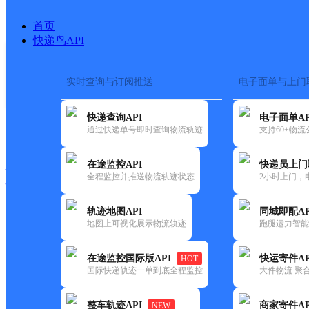
首页
快递鸟API
实时查询与订阅推送
电子面单与上门
搜索热词：
在途监控
快递查询API
电子面单AP
快递大全
快运大全
快递时效
通过快递单号即时查询物流轨迹
支持60+物
在途监控API
快递员上门
快递公司
全程监控并推送物流轨迹状态
2小时上门，
快递网点
电话大全
轨迹地图API
同城即配AP
地图上可视化展示物流轨迹
跑腿运力智能
韵达
黑龙江鹤岗市公司工农区一中
在途监控国际版API
快运寄件AP
HOT
速递
国际快递轨迹一单到底全程监控
大件物流 聚合
更新时间：2022-07-14 00:00:00
整车轨迹API
商家寄件AP
NEW