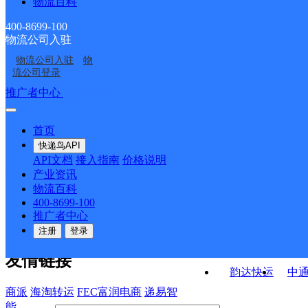
物流百科
黑龙江鹤岗市
黑龙江鹤岗公司
亚分部
湖滨邮政支局
红旗路邮政支局
400-8699-100
物流公司入驻
鹤岗宝泉岭网点
鹤岗市澎渤红旗路网点
物流公司入驻
物
鹤岗
鹤岗市澎渤昌盛网点
流公司登录
接口API
推广者中心
注册/登录
快运查询
API接口文档
FAQ/帮助文档
快递鸟
宏行中运物流
首页
API接口
DEMO下载
快递鸟API
百世快运
邦
API文档
接入指南
价格说明
关于我们
德邦快递
高
产业资讯
物流百科
华企快运
环
公司介绍
企业动态
联系我们
法律声
400-8699-100
京东快运
聚
明
合作伙伴
快递鸟接口服务协议
用
推广者中心
户隐私政策
速佳达快运
注册
登录
易达快运
驿
友情链接
韵达快运
中
商派
海淘转运
FEC富润电商
递易智
能