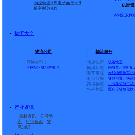
物流轨迹API
电子面单API
供应链
服务时效API
WMS
ERP
O
物流大全
物流公司
物流服务
网络类型：
快递快运：
快运
快递
全国型
区域型
跨境型
同城即配：
同城货运
即时配
整车零担：
专线物流
整车
小
仓储服务：
驿站
前置仓
快递
上一条：
广西梧州公司河西分部
跨境物流：
小包集运
航空货
特殊物流：
医药冷链
危化物
周边网点
产业资讯
黑龙江鹤岗市公司群楼
黑龙江鹤岗市公司工农
最新资讯
公司动
黑龙江鹤岗市公司新鹤
黑龙江鹤岗市公司
分部
区育才仓储分部
态
行业资讯
物
流知识
黑龙江鹤岗市公司东北
鹤岗
分部