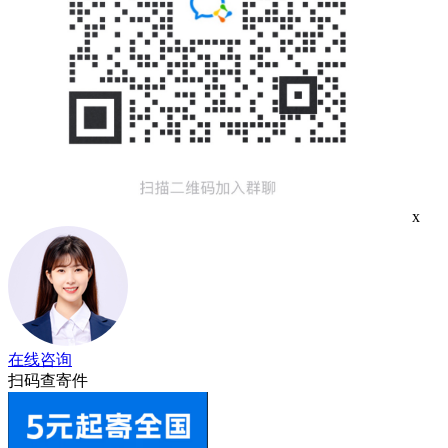
x
在线咨询
扫码查寄件