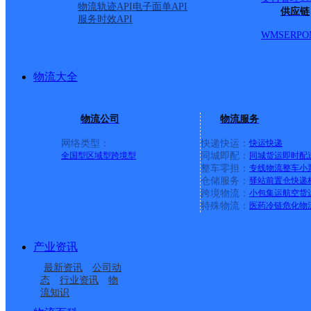
物流轨迹API
电子面单API
供应链
服务时效API
WMS
ERP
O
物流大全
物流公司
物流服务
网络类型：
快递快运：
快运
快递
全国型
区域型
跨境型
同城即配：
同城货运
即时配
整车零担：
专线物流
整车
小
仓储服务：
驿站
前置仓
快递
上一条：
广西梧州公司河西分部
跨境物流：
小包集运
航空货
特殊物流：
医药冷链
危化物
周边网点
产业资讯
黑龙江鹤岗市公司群楼
黑龙江鹤岗市公司工农
最新资讯
公司动
黑龙江鹤岗市公司工农
黑龙江鹤岗市公司
分部
区育才仓储分部
态
行业资讯
物
流知识
黑龙江鹤岗市公司东北
鹤岗
区一中分部