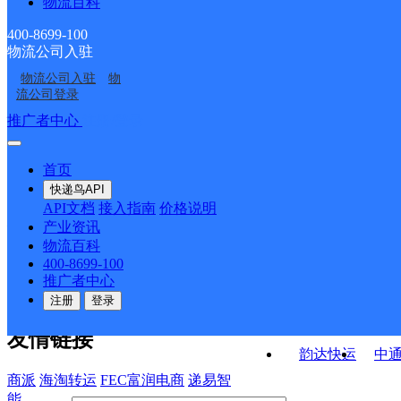
物流百科
黑龙江鹤岗市
黑龙江鹤岗公司
亚分部
湖滨邮政支局
红旗路邮政支局
400-8699-100
物流公司入驻
鹤岗宝泉岭网点
鹤岗市澎渤红旗路网点
物流公司入驻
物
鹤岗
鹤岗市澎渤昌盛网点
流公司登录
接口API
推广者中心
注册/登录
快运查询
API接口文档
FAQ/帮助文档
快递鸟
宏行中运物流
首页
API接口
DEMO下载
快递鸟API
百世快运
邦
API文档
接入指南
价格说明
关于我们
德邦快递
高
产业资讯
物流百科
华企快运
环
公司介绍
企业动态
联系我们
法律声
400-8699-100
京东快运
聚
明
合作伙伴
快递鸟接口服务协议
用
推广者中心
户隐私政策
速佳达快运
注册
登录
易达快运
驿
友情链接
韵达快运
中
商派
海淘转运
FEC富润电商
递易智
能