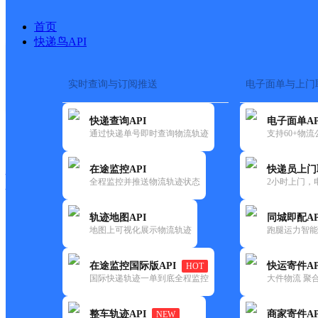
首页
快递鸟API
实时查询与订阅推送
电子面单与上门
搜索热词：
在途监控
快递查询API
电子面单AP
快递大全
快运大全
快递时效
通过快递单号即时查询物流轨迹
支持60+物
在途监控API
快递员上门
快递公司
全程监控并推送物流轨迹状态
2小时上门，
快递网点
电话大全
轨迹地图API
同城即配AP
地图上可视化展示物流轨迹
跑腿运力智能
韵达
黑龙江鹤岗市公司大世界分部
在途监控国际版API
快运寄件AP
HOT
速递
国际快递轨迹一单到底全程监控
大件物流 聚合
更新时间：2022-07-14 00:00:00
整车轨迹API
商家寄件AP
NEW