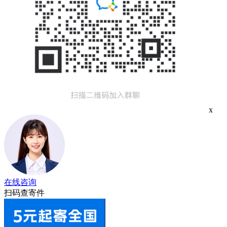
x
在线咨询
扫码查寄件