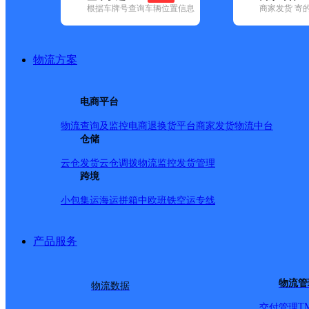
根据车牌号查询车辆位置信息
商家发货 寄
基本信息
所属快递：韵达速递
物流方案
所属区域：黑龙江省-鹤岗市-工农区
网点电话：
网点地址：黑龙江省鹤岗市工农区大世界后门和比优特中间
电商平台
网点负责人：
物流查询及监控
电商退换货
平台商家发货
物流中台
仓储
派送范围
云仓发货
云仓调拨
物流监控
发货管理
跨境
鹤岗市工农区西解放路；【更新日期：2021-12-24 10:40_
小包集运
海运拼箱
中欧班铁
空运专线
产品服务
物流管
物流数据
T
交付管理