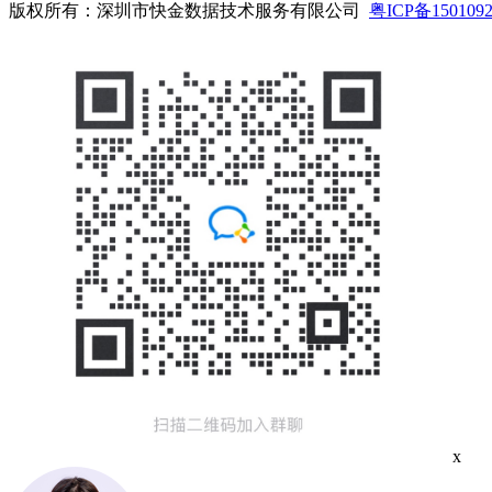
版权所有：深圳市快金数据技术服务有限公司
粤ICP备150109
x