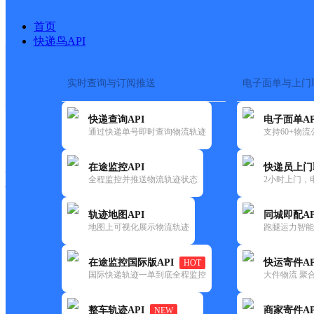
首页
快递鸟API
实时查询与订阅推送
电子面单与上门
搜索热词：
在途监控
快递查询API
电子面单AP
快递大全
快运大全
快递时效
通过快递单号即时查询物流轨迹
支持60+物
在途监控API
快递员上门
快递公司
全程监控并推送物流轨迹状态
2小时上门，
快递网点
电话大全
轨迹地图API
同城即配AP
地图上可视化展示物流轨迹
跑腿运力智能
韵达
河北衡水公司河东分部
在途监控国际版API
快运寄件AP
HOT
速递
国际快递轨迹一单到底全程监控
大件物流 聚合
更新时间：2022-07-14 00:00:00
整车轨迹API
商家寄件AP
NEW