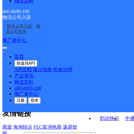
物流百科
河北衡水公司鑫博仓储
河北衡水公司桃城区盛
水务局；中华嘉园；【更新日期：2021-10-25 10:40_q】
路寄存分部
河北衡水公司新华东路
衡水
分部
世华庭寄存分部
400-8699-100
物流公司入驻
河北衡水公司桃城区东
河北衡水公司
军星商贸寄存点分部
物流公司入驻
物
河北衡水公司
衡水桃城区庆丰街经营
方太阳城寄存分部
流公司登录
分部
接口API
推广者中心
注册/登录
快运查询
API接口文档
FAQ/帮助文档
快递鸟
宏行中运物流
首页
API接口
DEMO下载
快递鸟API
百世快运
邦
API文档
接入指南
价格说明
关于我们
德邦快递
高
产业资讯
物流百科
华企快运
环
公司介绍
企业动态
联系我们
法律声
400-8699-100
京东快运
聚
明
合作伙伴
快递鸟接口服务协议
用
推广者中心
户隐私政策
速佳达快运
注册
登录
易达快运
驿
友情链接
韵达快运
中
商派
海淘转运
FEC富润电商
递易智
能