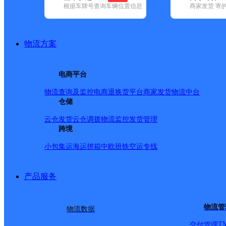
根据车牌号查询车辆位置信息
商家发货 寄
基本信息
所属快递：韵达速递
物流方案
所属区域：河北省-衡水市-桃城区
网点电话：
网点地址：河北省衡水市桃城区红旗大街与南外环交叉口
电商平台
网点负责人：
物流查询及监控
电商退换货
平台商家发货
物流中台
仓储
派送范围
云仓发货
云仓调拨
物流监控
发货管理
跨境
天玺香颂；中景大厦；翠景；锦绣东城；金虎及门店；南
小包集运
海运拼箱
中欧班铁
空运专线
楼；交警支队家属院东院；报春楼；交警一大队；人防家
院；农行胡同；亿城家和；地税局；卫计局；烟草局；滏
产品服务
园；三院；建材城康新庄；小石家庄优优超市；胜利路交
警队腾达小区；中心街福园小区；招贤路市政府家属院；
物流管
物流数据
属院；永兴路中房家属院；赵庄回迁楼；金山酒店；烟草
T
交付管理