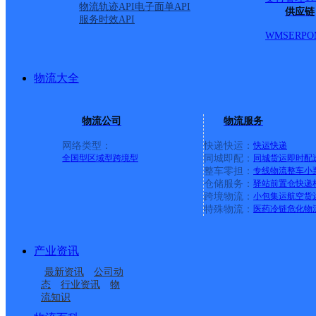
店；干马桥南；干马村；未来大厦；水岸明珠；知春家园
物流轨迹API
电子面单API
供应链
服务时效API
外环酒厂家属院；二白酒厂；九州啤酒厂；奥体中心；防
WMS
ERP
O
装厂；开源宾馆；尚客优酒店；干马小学；胜利路红旗大街35
胜利路交叉口南行720农行家属院；东方家园；恒通写字
物流大全
楼；脊柱烧伤医院；哈里逊培训宿舍；滏兴路；惠中家园
汽车园；技师；八校；陵园北路；卫校；铁路；吴杜；赵
物流公司
物流服务
皮鞋材料厂家属院门店；橡胶城门店；华馨小区；知和颐
网络类型：
快递快运：
快运
快递
园林小区；肖家大院；龙园小区；平安小区；宝丰小区；
全国型
区域型
跨境型
同城即配：
同城货运
即时配
整车零担：
专线物流
整车
小
往东路南侧；胜利东路吉美；旭景城；通讯小区；永兴医
仓储服务：
驿站
前置仓
快递
吉美超市；电力小区；中心街路西沿街门店；丽景名郡；
上一条：
广西梧州公司河西分部
跨境物流：
小包集运
航空货
特殊物流：
医药冷链
危化物
寓；恒星胡同；恋日晴园南区；新星小区；金域学府售楼
周边网点
绿城诚园售楼部工地；龙源名郡；红旗大街滏阳一路到中
产业资讯
市；加气站；人力资源大厦；干马新村；永兴路金域蓝湾
河北衡水公司经济开发
河北衡水公司永安东路
最新资讯
公司动
阳二层楼；东滏阳新区；金域蓝湾北区；华丽鑫庄；南门口街6
河北衡水公司桃城分部
河北衡水公司大志分部
区分部
市场分部
态
行业资讯
物
流知识
小区；打井公司；二院是京大路669号；糖酒公司；电影
河北衡水公司桃城人民
河北衡水公司福星分部