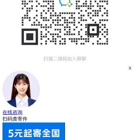
x
在线咨询
扫码查寄件