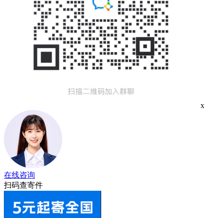
x
在线咨询
扫码查寄件