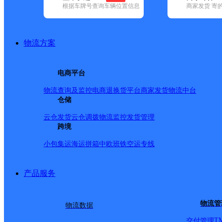
根据车牌号查询车辆位置信息
商家发货 寄
基本信息
所属快递：申通快递
物流方案
所属区域：河北省-衡水市-桃城区
网点电话：
网点地址：106国道与大广高速交叉口交汇处西北角
电商平台
网点负责人：
物流查询及监控
电商退换货
平台商家发货
物流中台
仓储
派送范围
云仓发货
云仓调拨
物流监控
发货管理
跨境
市区、彭杜乡、大麻森乡、河沿镇、赵圈镇、魏屯镇、何
小包集运
海运拼箱
中欧班铁
空运专线
产品服务
物流管
物流数据
T
交付管理