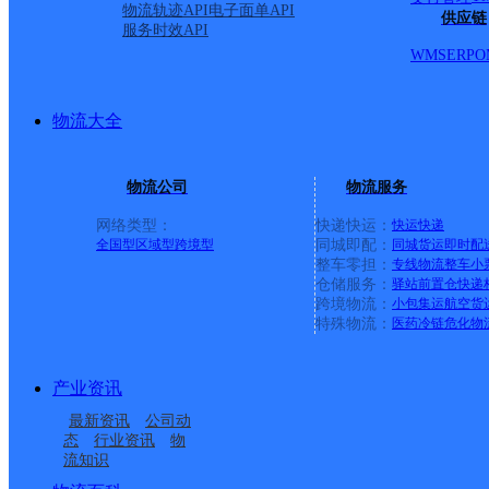
物流轨迹API
电子面单API
供应链
服务时效API
WMS
ERP
O
物流大全
物流公司
物流服务
网络类型：
快递快运：
快运
快递
全国型
区域型
跨境型
同城即配：
同城货运
即时配
整车零担：
专线物流
整车
小
仓储服务：
驿站
前置仓
快递
上一条：
横岗园山
跨境物流：
小包集运
航空货
特殊物流：
医药冷链
危化物
周边网点
产业资讯
河北衡水公司经济开发
河北衡水公司永安东路
最新资讯
公司动
河北衡水公司桃城分部
河北衡水公司大志分部
区分部
市场分部
态
行业资讯
物
流知识
河北衡水公司桃城人民
河北衡水公司福星分部