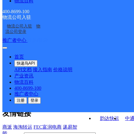
物流百科
河北衡水公司河东分部
河北衡水公司鑫博仓储
路寄存分部
河北衡水公司南华分部
河北衡水公司新华东路
分部
400-8699-100
物流公司入驻
河北衡水公司站前路寄
河北衡水公司桃城区东
军星商贸寄存点分部
物流公司入驻
物
衡水前置仓
衡水桃城区庆丰街经营
存点分部
方太阳城寄存分部
流公司登录
分部
接口API
推广者中心
注册/登录
快运查询
API接口文档
FAQ/帮助文档
快递鸟
宏行中运物流
首页
API接口
DEMO下载
快递鸟API
百世快运
邦
API文档
接入指南
价格说明
关于我们
德邦快递
高
产业资讯
物流百科
华企快运
环
公司介绍
企业动态
联系我们
法律声
400-8699-100
京东快运
聚
明
合作伙伴
快递鸟接口服务协议
用
推广者中心
户隐私政策
速佳达快运
注册
登录
易达快运
驿
友情链接
韵达快运
中
商派
海淘转运
FEC富润电商
递易智
能