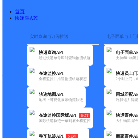
首页
快递鸟API
实时查询与订阅推送
电子面单与上门
搜索热词：
在途监控
快递查询API
电子面单AP
快递大全
快运大全
快递时效
通过快递单号即时查询物流轨迹
支持60+物
在途监控API
快递员上门
快递公司
全程监控并推送物流轨迹状态
2小时上门，
快递网点
电话大全
轨迹地图API
同城即配AP
地图上可视化展示物流轨迹
跑腿运力智能
申通
河北衡水公司
在途监控国际版API
快运寄件AP
HOT
快递
国际快递轨迹一单到底全程监控
大件物流 聚合
更新时间：2022-07-12 00:00:00
整车轨迹API
商家寄件AP
NEW