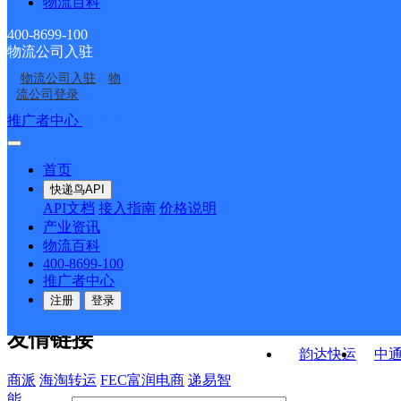
物流百科
河北衡水公司鑫博仓储
河北衡水公司桃城区盛
河北衡水公司新华东路
衡水
分部
世华庭寄存分部
400-8699-100
物流公司入驻
河北衡水公司桃城区东
河北衡水公司
军星商贸寄存点分部
物流公司入驻
物
河北衡水公司
衡水桃城区庆丰街经营
方太阳城寄存分部
流公司登录
分部
接口API
推广者中心
注册/登录
快运查询
API接口文档
FAQ/帮助文档
快递鸟
宏行中运物流
首页
API接口
DEMO下载
快递鸟API
百世快运
邦
API文档
接入指南
价格说明
关于我们
德邦快递
高
产业资讯
物流百科
华企快运
环
公司介绍
企业动态
联系我们
法律声
400-8699-100
京东快运
聚
明
合作伙伴
快递鸟接口服务协议
用
推广者中心
户隐私政策
速佳达快运
注册
登录
易达快运
驿
友情链接
韵达快运
中
商派
海淘转运
FEC富润电商
递易智
能