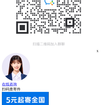
x
在线咨询
扫码查寄件