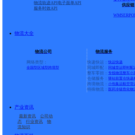
物流轨迹API
电子面单API
供应链
服务时效API
WMS
ERP
O
物流大全
物流公司
物流服务
网络类型：
快递快运：
快运
快递
全国型
区域型
跨境型
同城即配：
同城货运
即时配
整车零担：
专线物流
整车
小
仓储服务：
驿站
前置仓
快递
上一条：
广西梧州公司河西分部
跨境物流：
小包集运
航空货
特殊物流：
医药冷链
危化物
周边网点
产业资讯
河北衡水公司经济开发
河北衡水公司永安东路
最新资讯
公司动
河北衡水公司桃城分部
河北衡水公司大志分部
区分部
市场分部
态
行业资讯
物
流知识
河北衡水公司福星分部
河北衡水公司衡湖分部