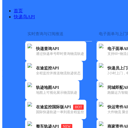
首页
快递鸟API
实时查询与订阅推送
电子面单与上门
搜索热词：
在途监控
快递查询API
电子面单AP
快递大全
快运大全
快递时效
通过快递单号即时查询物流轨迹
支持60+物
在途监控API
快递员上门
快递公司
全程监控并推送物流轨迹状态
2小时上门，
快递网点
电话大全
轨迹地图API
同城即配AP
地图上可视化展示物流轨迹
跑腿运力智能
韵达
河北衡水公司桃城人民路寄存
在途监控国际版API
快运寄件AP
HOT
速递
国际快递轨迹一单到底全程监控
大件物流 聚合
更新时间：2022-07-14 00:00:00
整车轨迹API
商家寄件AP
NEW