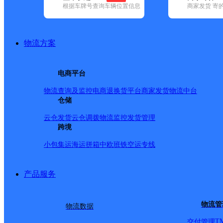
根据车牌号查询车辆位置信息
商家发货 寄
基本信息
所属快递：韵达速递
物流方案
所属区域：河北省-衡水市-桃城区
网点电话：
网点地址：河北省衡水市桃城区自强街永兴路交叉口路南
电商平台
网点负责人：
物流查询及监控
电商退换货
平台商家发货
物流中台
仓储
派送范围
云仓发货
云仓调拨
物流监控
发货管理
跨境
-
小包集运
海运拼箱
中欧班铁
空运专线
产品服务
物流管
物流数据
T
交付管理