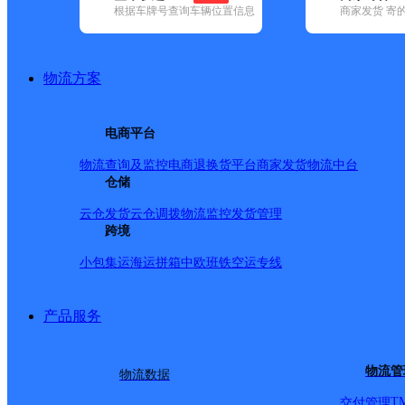
根据车牌号查询车辆位置信息
商家发货 寄
基本信息
所属快递：韵达速递
物流方案
所属区域：广东省-云浮市-云城区
网点电话：
网点地址：中国广东省云浮市云城区云城街道兴云东路
电商平台
网点负责人：
物流查询及监控
电商退换货
平台商家发货
物流中台
仓储
派送范围
云仓发货
云仓调拨
物流监控
发货管理
跨境
岩前路；兴云东路246-276号；兴云中路双数；云大巷；
小包集运
海运拼箱
中欧班铁
空运专线
巷；兴云中路粮食局住宅楼1-8幢；星岩一路；东安二巷批发街
双；行政服务中心；榕树脚村；
产品服务
物流管
物流数据
T
交付管理