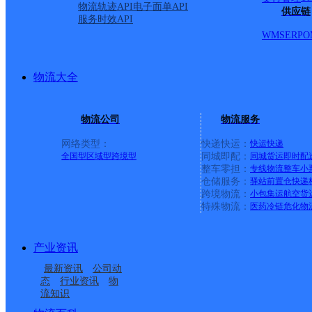
物流轨迹API
电子面单API
供应链
服务时效API
WMS
ERP
O
物流大全
物流公司
物流服务
网络类型：
快递快运：
快运
快递
全国型
区域型
跨境型
同城即配：
同城货运
即时配
整车零担：
专线物流
整车
小
仓储服务：
驿站
前置仓
快递
上一条：
广西梧州公司河西分部
跨境物流：
小包集运
航空货
特殊物流：
医药冷链
危化物
周边网点
产业资讯
广东云浮公司云城区安
广东云浮公司碧桂园分
最新资讯
公司动
广东云浮公司金辉煌分
广东云浮公司城北便民
居楼分部
部
态
行业资讯
物
流知识
广东云浮公司宝马路分
广东云浮公司云城区城
部
服务站分部