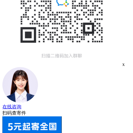
x
在线咨询
扫码查寄件