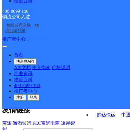
物流百科
广东云浮公司恒大城分
广东云浮公司云城区城
部
南分部
广东云浮公司星岩分部
广东云浮公司腰古分部
部
西分部
400-8699-100
物流公司入驻
广东云浮公司三中分部
广东云浮公司玉屏分部
物流公司入驻
物
广东云浮公司河口便民
广东云浮公司托洞分部
流公司登录
服务站分部
接口API
推广者中心
注册/登录
快运查询
API接口文档
FAQ/帮助文档
快递鸟
宏行中运物流
首页
API接口
DEMO下载
快递鸟API
百世快运
邦
API文档
接入指南
价格说明
关于我们
德邦快递
高
产业资讯
物流百科
华企快运
环
公司介绍
企业动态
联系我们
法律声
400-8699-100
京东快运
聚
明
合作伙伴
快递鸟接口服务协议
用
推广者中心
户隐私政策
速佳达快运
注册
登录
易达快运
驿
友情链接
韵达快运
中
商派
海淘转运
FEC富润电商
递易智
能