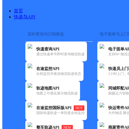
首页
快递鸟API
实时查询与订阅推送
电子面单与上门
搜索热词：
在途监控
快递查询API
电子面单AP
快递大全
快运大全
快递时效
通过快递单号即时查询物流轨迹
支持60+物
在途监控API
快递员上门
快递公司
全程监控并推送物流轨迹状态
2小时上门，
快递网点
电话大全
轨迹地图API
同城即配AP
地图上可视化展示物流轨迹
跑腿运力智能
韵达
广东云浮公司兴云分部
在途监控国际版API
快运寄件AP
HOT
速递
国际快递轨迹一单到底全程监控
大件物流 聚合
更新时间：2022-07-14 00:00:00
整车轨迹API
商家寄件AP
NEW