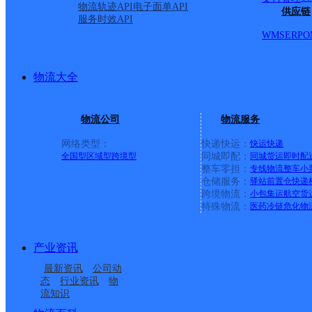
物流轨迹API
电子面单API
供应链
服务时效API
WMS
ERP
O
物流大全
物流公司
物流服务
网络类型：
快递快运：
快运
快递
全国型
区域型
跨境型
同城即配：
同城货运
即时配
整车零担：
专线物流
整车
小
仓储服务：
驿站
前置仓
快递
上一条：
广西梧州公司河西分部
跨境物流：
小包集运
航空货
特殊物流：
医药冷链
危化物
周边网点
产业资讯
广东云浮公司云城区安
广东云浮公司罗沙分部
最新资讯
公司动
广东云浮公司城北便民
广东云浮公司罗桂桥分
居楼分部
态
行业资讯
物
流知识
广东云浮公司云城区城
广东云浮公司思劳便民
服务站分部
部