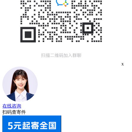
x
在线咨询
扫码查寄件