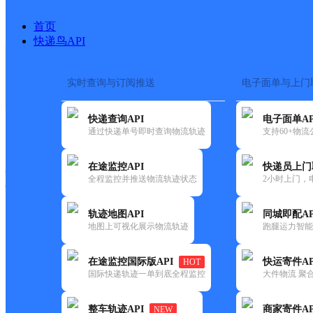
首页
快递鸟API
实时查询与订阅推送
电子面单与上门
搜索热词：
在途监控
快递查询API
电子面单AP
快递大全
快运大全
快递时效
通过快递单号即时查询物流轨迹
支持60+物
在途监控API
快递员上门
快递公司
全程监控并推送物流轨迹状态
2小时上门，
快递网点
电话大全
轨迹地图API
同城即配AP
地图上可视化展示物流轨迹
跑腿运力智能
韵达
广东云浮公司碧桂园分部
在途监控国际版API
快运寄件AP
HOT
速递
国际快递轨迹一单到底全程监控
大件物流 聚合
更新时间：2022-07-14 00:00:00
整车轨迹API
商家寄件AP
NEW