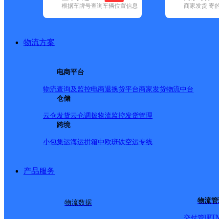
根据车牌号查询车辆位置信息
商家发货 寄
基本信息
所属快递：韵达速递
物流方案
所属区域：广东省-云浮市-云城区
网点电话：
网点地址：广东省云浮市云城区云城街道碧桂园内
电商平台
网点负责人：
物流查询及监控
电商退换货
平台商家发货
物流中台
仓储
派送范围
云仓发货
云仓调拨
物流监控
发货管理
跨境
碧桂园；西塘；潘龙船用器；西塘卫生站；黄屋；东方村
小包集运
海运拼箱
中欧班铁
空运专线
产品服务
物流管
物流数据
T
交付管理