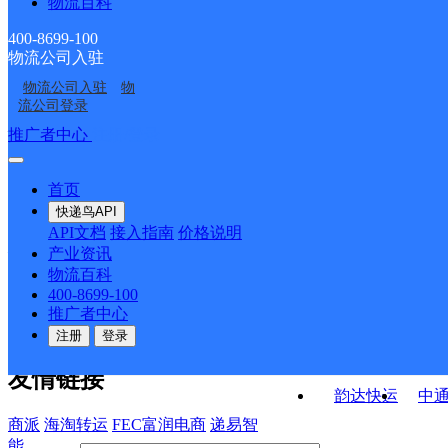
物流百科
广东云浮公司云城区城
广东云浮公司南盛镇分
南分部
服务站分部
广东云浮公司腰古分部
广东云浮公司夏洞分部
西分部
部
400-8699-100
物流公司入驻
广东云浮公司兴云分部
广东云浮公司玉屏分部
物流公司入驻
物
广东云浮公司河口便民
广东云浮公司托洞分部
流公司登录
服务站分部
接口API
推广者中心
注册/登录
快运查询
API接口文档
FAQ/帮助文档
快递鸟
宏行中运物流
首页
API接口
DEMO下载
快递鸟API
百世快运
邦
API文档
接入指南
价格说明
关于我们
德邦快递
高
产业资讯
物流百科
华企快运
环
公司介绍
企业动态
联系我们
法律声
400-8699-100
京东快运
聚
明
合作伙伴
快递鸟接口服务协议
用
推广者中心
户隐私政策
速佳达快运
注册
登录
易达快运
驿
友情链接
韵达快运
中
商派
海淘转运
FEC富润电商
递易智
能