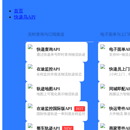
首页
快递鸟API
实时查询与订阅推送
电子面单与上门
搜索热词：
在途监控
快递查询API
电子面单AP
快递大全
快运大全
快递时效
通过快递单号即时查询物流轨迹
支持60+物
在途监控API
快递员上门
快递公司
全程监控并推送物流轨迹状态
2小时上门，
快递网点
电话大全
轨迹地图API
同城即配AP
地图上可视化展示物流轨迹
跑腿运力智能
韵达
广东云浮公司罗桂桥分部
在途监控国际版API
快运寄件AP
HOT
速递
国际快递轨迹一单到底全程监控
大件物流 聚合
更新时间：2022-07-14 00:00:00
整车轨迹API
商家寄件AP
NEW