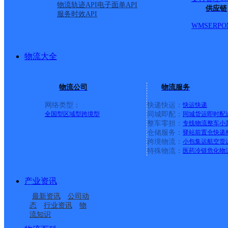
物流轨迹API
电子面单API
供应链
服务时效API
WMS
ERP
O
物流大全
物流公司
物流服务
网络类型：
快递快运：
快运
快递
全国型
区域型
跨境型
同城即配：
同城货运
即时配
整车零担：
专线物流
整车
小
仓储服务：
驿站
前置仓
快递
上一条：
广西梧州公司河西分部
跨境物流：
小包集运
航空货
特殊物流：
医药冷链
危化物
周边网点
产业资讯
广东云浮公司云城区安
广东云浮公司碧桂园分
最新资讯
公司动
广东云浮公司金辉煌分
广东云浮公司城北便民
居楼分部
部
态
行业资讯
物
流知识
广东云浮公司云城区城
广东云浮公司思劳便民
部
服务站分部