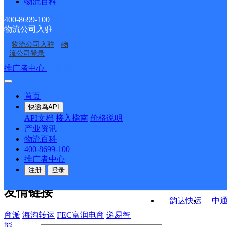
物流百科
广东云浮公司云城区城
广东云浮公司南盛镇分
南分部
服务站分部
广东云浮公司腰古分部
广东云浮公司夏洞分部
西分部
部
400-8699-100
物流公司入驻
广东云浮公司兴云分部
广东云浮公司玉屏分部
物流公司入驻
物
广东云浮公司河口便民
广东云浮公司托洞分部
流公司登录
服务站分部
接口API
推广者中心
注册/登录
快运查询
API接口文档
FAQ/帮助文档
快递鸟
宏行中运物流
首页
API接口
DEMO下载
快递鸟API
百世快运
邦
API文档
接入指南
价格说明
关于我们
德邦快递
高
产业资讯
物流百科
华企快运
环
公司介绍
企业动态
联系我们
法律声
400-8699-100
京东快运
聚
明
合作伙伴
快递鸟接口服务协议
用
推广者中心
户隐私政策
速佳达快运
注册
登录
易达快运
驿
友情链接
韵达快运
中
商派
海淘转运
FEC富润电商
递易智
能