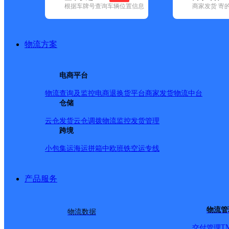
根据车牌号查询车辆位置信息
商家发货 寄
基本信息
所属快递：韵达速递
物流方案
所属区域：广东省-云浮市-云城区
网点电话：
网点地址：广东省云浮市云城区高峰街道罗桂桥新桂区蟠
电商平台
网点负责人：
物流查询及监控
电商退换货
平台商家发货
物流中台
仓储
派送范围
云仓发货
云仓调拨
物流监控
发货管理
跨境
山水豪庭；蟠龙花园；硫矿生活区49-147栋；高峰路；聚福路
小包集运
海运拼箱
中欧班铁
空运专线
168号/双；洞殿村；围墩村；大岗新村；石脚村；双坑桥
165-255号/单；环市东路144-160号/双；云浮市第
产品服务
新时间：2019-02-22 10:30 _l】
物流管
物流数据
T
交付管理