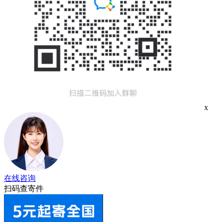
x
在线咨询
扫码查寄件