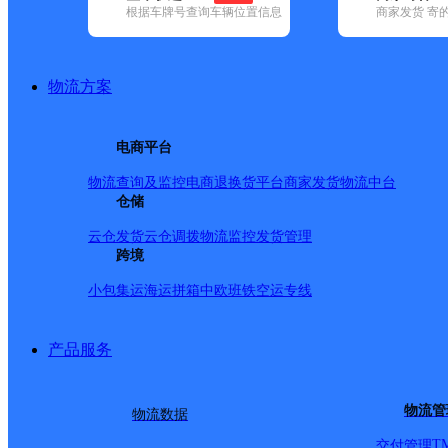
根据车牌号查询车辆位置信息
商家发货 寄
基本信息
所属快递：韵达速递
物流方案
所属区域：广东省-云浮市-云城区
网点电话：
网点地址：广东省云浮市云城区云城街道罗沙农业银行旁
电商平台
网点负责人：
物流查询及监控
电商退换货
平台商家发货
物流中台
仓储
派送范围
云仓发货
云仓调拨
物流监控
发货管理
跨境
牧羊路；拈塘；沙村；大峰岭；白屋；坑仔塘
小包集运
海运拼箱
中欧班铁
空运专线
产品服务
物流管
物流数据
T
交付管理