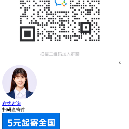
x
在线咨询
扫码查寄件