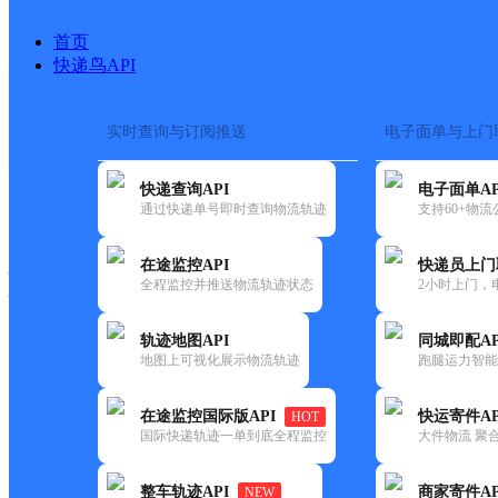
首页
快递鸟API
实时查询与订阅推送
电子面单与上门
搜索热词：
在途监控
快递查询API
电子面单AP
快递大全
快运大全
快递时效
通过快递单号即时查询物流轨迹
支持60+物
在途监控API
快递员上门
快递公司
全程监控并推送物流轨迹状态
2小时上门，
快递网点
电话大全
轨迹地图API
同城即配AP
地图上可视化展示物流轨迹
跑腿运力智能
韵达
广东云浮公司罗沙分部
在途监控国际版API
快运寄件AP
HOT
速递
国际快递轨迹一单到底全程监控
大件物流 聚合
更新时间：2022-07-14 00:00:00
整车轨迹API
商家寄件AP
NEW