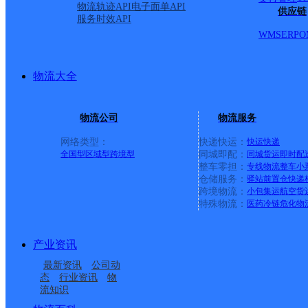
物流轨迹API
电子面单API
供应链
服务时效API
WMS
ERP
O
物流大全
物流公司
物流服务
网络类型：
快递快运：
快运
快递
全国型
区域型
跨境型
同城即配：
同城货运
即时配
整车零担：
专线物流
整车
小
仓储服务：
驿站
前置仓
快递
上一条：
广西梧州公司河西分部
跨境物流：
小包集运
航空货
特殊物流：
医药冷链
危化物
周边网点
产业资讯
广东云浮公司云城区安
广东云浮公司碧桂园分
最新资讯
公司动
广东云浮公司城北便民
广东云浮公司罗桂桥分
居楼分部
部
态
行业资讯
物
流知识
广东云浮公司云城区城
广东云浮公司思劳便民
服务站分部
部