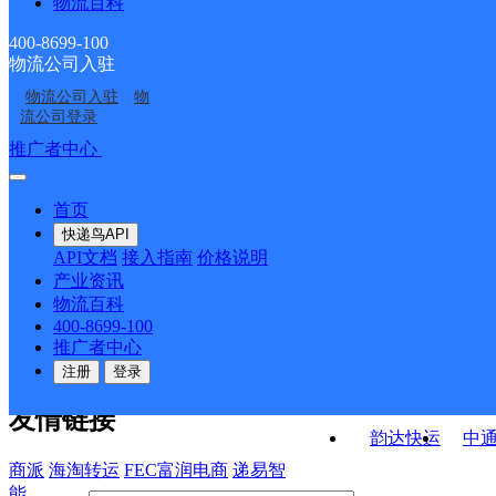
物流百科
广东云浮公司云城区城
广东云浮公司南盛镇分
南分部
服务站分部
广东云浮公司腰古分部
广东云浮公司夏洞分部
西分部
部
400-8699-100
物流公司入驻
广东云浮公司兴云分部
广东云浮公司玉屏分部
物流公司入驻
物
广东云浮公司河口便民
广东云浮公司托洞分部
流公司登录
服务站分部
接口API
推广者中心
注册/登录
快运查询
API接口文档
FAQ/帮助文档
快递鸟
宏行中运物流
首页
API接口
DEMO下载
快递鸟API
百世快运
邦
API文档
接入指南
价格说明
关于我们
德邦快递
高
产业资讯
物流百科
华企快运
环
公司介绍
企业动态
联系我们
法律声
400-8699-100
京东快运
聚
明
合作伙伴
快递鸟接口服务协议
用
推广者中心
户隐私政策
速佳达快运
注册
登录
易达快运
驿
友情链接
韵达快运
中
商派
海淘转运
FEC富润电商
递易智
能