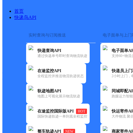
首页
快递鸟API
实时查询与订阅推送
电子面单与上门
搜索热词：
在途监控
快递查询API
电子面单AP
快递大全
快运大全
快递时效
通过快递单号即时查询物流轨迹
支持60+物
在途监控API
快递员上门
快递公司
全程监控并推送物流轨迹状态
2小时上门，
快递网点
电话大全
轨迹地图API
同城即配AP
地图上可视化展示物流轨迹
跑腿运力智能
韵达
辽宁昌图县公司此路韵达寄存
在途监控国际版API
快运寄件AP
HOT
速递
国际快递轨迹一单到底全程监控
大件物流 聚合
更新时间：2022-07-14 00:00:00
整车轨迹API
商家寄件AP
NEW