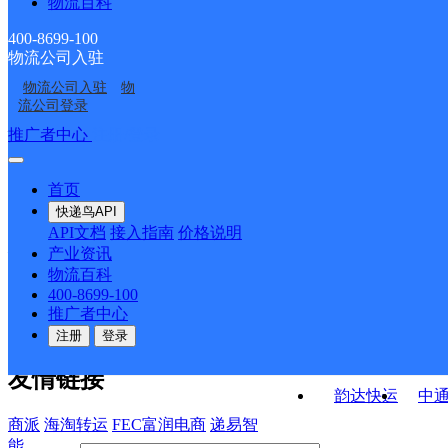
物流百科
辽宁昌图县公司宝力农
辽宁昌图县公司头道韵
分部
存点
辽宁昌图县公司大兴镇
辽宁昌图县公司大四韵
场寄存点
达寄存点
400-8699-100
物流公司入驻
辽宁昌图县公司大洼火
辽宁昌图县公司泉头韵
寄存
达寄存点
物流公司入驻
物
铁岭昌图县
辽宁昌图县公司宝力镇
龙寄存点
达寄存点
流公司登录
分部
接口API
推广者中心
注册/登录
快运查询
API接口文档
FAQ/帮助文档
快递鸟
宏行中运物流
首页
API接口
DEMO下载
快递鸟API
百世快运
邦
API文档
接入指南
价格说明
关于我们
德邦快递
高
产业资讯
物流百科
华企快运
环
公司介绍
企业动态
联系我们
法律声
400-8699-100
京东快运
聚
明
合作伙伴
快递鸟接口服务协议
用
推广者中心
户隐私政策
速佳达快运
注册
登录
易达快运
驿
友情链接
韵达快运
中
商派
海淘转运
FEC富润电商
递易智
能