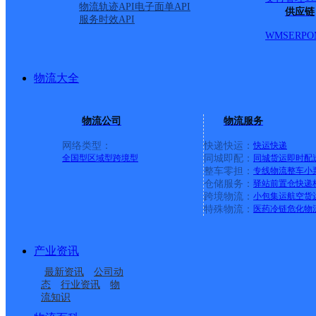
物流轨迹API
电子面单API
供应链
服务时效API
WMS
ERP
O
物流大全
物流公司
物流服务
网络类型：
快递快运：
快运
快递
全国型
区域型
跨境型
同城即配：
同城货运
即时配
整车零担：
专线物流
整车
小
仓储服务：
驿站
前置仓
快递
上一条：
广西梧州公司河西分部
跨境物流：
小包集运
航空货
特殊物流：
医药冷链
危化物
周边网点
产业资讯
辽宁昌图县公司十八家
辽宁昌图县公司八面城
最新资讯
公司动
辽宁昌图县公司曲家寄
辽宁昌图县公司付家镇
子镇寄存点
分部
态
行业资讯
物
流知识
辽宁昌图县公司老城镇
辽宁昌图县公司后窑寄
存点
分部