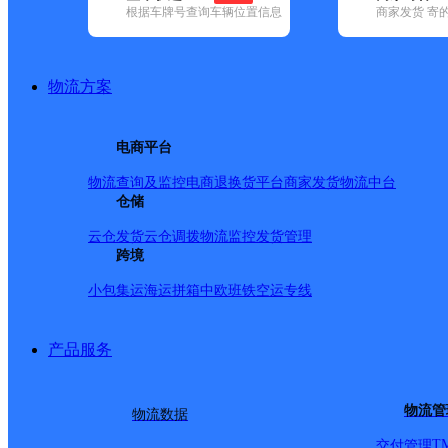
根据车牌号查询车辆位置信息
商家发货 寄
基本信息
所属快递：韵达速递
物流方案
所属区域：辽宁省-铁岭市-昌图县
网点电话：
网点地址：辽宁省铁岭市昌图县鴜鷺树镇此路镇邮局西200
电商平台
网点负责人：
物流查询及监控
电商退换货
平台商家发货
物流中台
仓储
派送范围
云仓发货
云仓调拨
物流监控
发货管理
跨境
-
小包集运
海运拼箱
中欧班铁
空运专线
产品服务
物流管
物流数据
T
交付管理