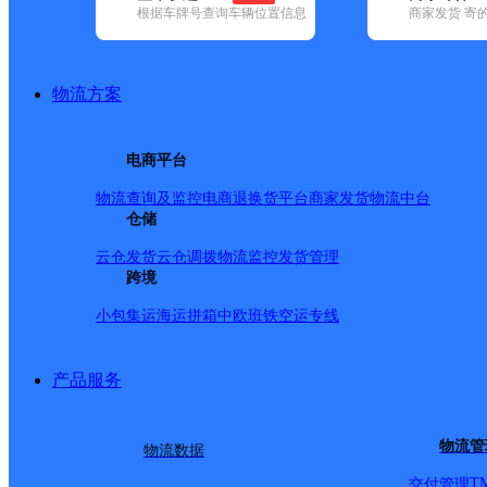
根据车牌号查询车辆位置信息
商家发货 寄
基本信息
所属快递：韵达速递
物流方案
所属区域：辽宁省-铁岭市-昌图县
网点电话：
网点地址：辽宁省铁岭市昌图县付家镇付家邮局西侧付家
电商平台
网点负责人：
物流查询及监控
电商退换货
平台商家发货
物流中台
仓储
派送范围
云仓发货
云仓调拨
物流监控
发货管理
跨境
付家镇；【更新时间：2018-8-21 10:41:47-N】
小包集运
海运拼箱
中欧班铁
空运专线
产品服务
物流管
物流数据
T
交付管理