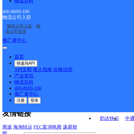
物流百科
辽宁昌图县公司宝力农
辽宁昌图县公司头道韵
达寄存点
存点
辽宁昌图县公司大兴镇
辽宁昌图县公司大四韵
场寄存点
达寄存点
400-8699-100
物流公司入驻
辽宁昌图县公司大洼火
辽宁昌图县公司泉头韵
寄存
达寄存点
物流公司入驻
物
铁岭昌图县
辽宁昌图县公司宝力镇
龙寄存点
达寄存点
流公司登录
分部
接口API
推广者中心
注册/登录
快运查询
API接口文档
FAQ/帮助文档
快递鸟
宏行中运物流
首页
API接口
DEMO下载
快递鸟API
百世快运
邦
API文档
接入指南
价格说明
关于我们
德邦快递
高
产业资讯
物流百科
华企快运
环
公司介绍
企业动态
联系我们
法律声
400-8699-100
京东快运
聚
明
合作伙伴
快递鸟接口服务协议
用
推广者中心
户隐私政策
速佳达快运
注册
登录
易达快运
驿
友情链接
韵达快运
中
商派
海淘转运
FEC富润电商
递易智
能