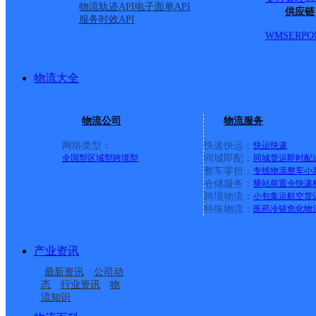
物流轨迹API
电子面单API
供应链
服务时效API
WMS
ERP
O
物流大全
物流公司
物流服务
网络类型：
快递快运：
快运
快递
全国型
区域型
跨境型
同城即配：
同城货运
即时配
整车零担：
专线物流
整车
小
仓储服务：
驿站
前置仓
快递
上一条：
广西梧州公司河西分部
跨境物流：
小包集运
航空货
特殊物流：
医药冷链
危化物
周边网点
产业资讯
辽宁昌图县公司十八家
辽宁昌图县公司八面城
最新资讯
公司动
辽宁昌图县公司曲家寄
辽宁昌图县公司马仲河
子镇寄存点
分部
态
行业资讯
物
流知识
辽宁昌图县公司此路韵
辽宁昌图县公司后窑寄
存点
韵达寄存点