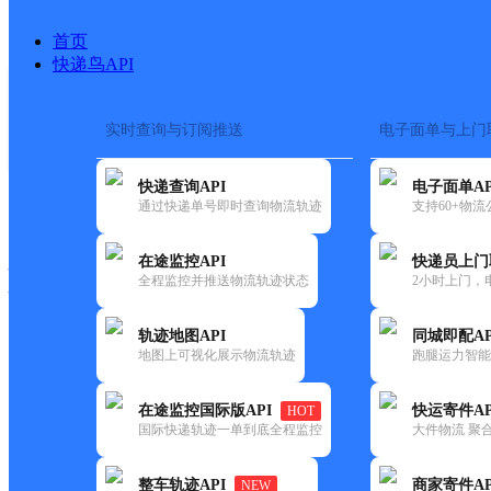
首页
快递鸟API
实时查询与订阅推送
电子面单与上门
搜索热词：
在途监控
快递查询API
电子面单AP
快递大全
快运大全
快递时效
通过快递单号即时查询物流轨迹
支持60+物
在途监控API
快递员上门
快递公司
全程监控并推送物流轨迹状态
2小时上门，
快递网点
电话大全
轨迹地图API
同城即配AP
地图上可视化展示物流轨迹
跑腿运力智能
韵达
辽宁昌图县公司付家镇分部
在途监控国际版API
快运寄件AP
HOT
速递
国际快递轨迹一单到底全程监控
大件物流 聚合
更新时间：2022-07-14 00:00:00
整车轨迹API
商家寄件AP
NEW