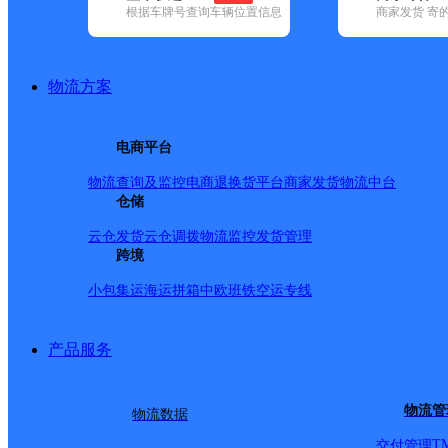
根据车牌号查询车辆位置信息
商家发货 寄
基本信息
所属快递：申通快递
物流方案
所属区域：四川省-凉山彝族自治州-德昌县
网点电话：
网点地址：凤凰大道中段凤北巷2号
电商平台
网点负责人：
物流查询及监控
电商退换货
平台商家发货
物流中台
仓储
派送范围
云仓发货
云仓调拨
物流监控
发货管理
跨境
德昌县城、德州镇。
小包集运
海运拼箱
中欧班铁
空运专线
产品服务
物流管
物流数据
T
交付管理