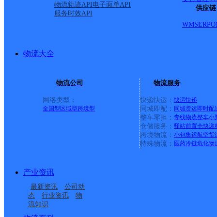
物流轨迹API
电子面单API
供应链
服务时效API
WMS
ERP
O
物流大全
物流公司
物流服务
网络类型：
快递快运：
快运
快递
全国型
区域型
跨境型
同城即配：
同城货运
即时配
整车零担：
专线物流
整车
小
仓储服务：
驿站
前置仓
快递
上一条：
横岗园山
跨境物流：
小包集运
航空货
特殊物流：
医药冷链
危化物
周边网点
产业资讯
四川德昌县公司东干道
四川德昌县公司
最新资讯
公司动
四川德昌县公司永郎镇
凉山德昌县
便民服务站分部
态
行业资讯
物
流知识
德昌县麻栗镇合作点
德昌县小高镇合作点
便民服务分部