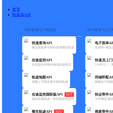
首页
快递鸟API
实时查询与订阅推送
电子面单与上门
搜索热词：
在途监控
快递查询API
电子面单AP
快递大全
快运大全
快递时效
通过快递单号即时查询物流轨迹
支持60+物
在途监控API
快递员上门
快递公司
全程监控并推送物流轨迹状态
2小时上门，
快递网点
电话大全
轨迹地图API
同城即配AP
地图上可视化展示物流轨迹
跑腿运力智能
申通
四川德昌公司
在途监控国际版API
快运寄件AP
HOT
快递
国际快递轨迹一单到底全程监控
大件物流 聚合
更新时间：2022-07-12 00:00:00
整车轨迹API
商家寄件AP
NEW