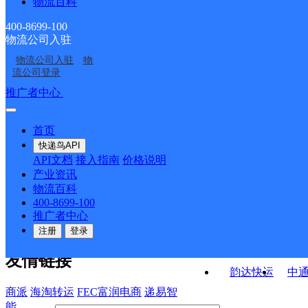
物流百科
德昌县麻栗镇合作点
德昌县巴洞镇合作点
ID11388
ID11408
德昌县南山邮政便民服
德昌县锦川邮政支局
ID11231
ID11357
400-8699-100
物流公司入驻
德昌县乐跃邮政支局
德昌县育才路邮政支局
务站
物流公司入驻
物
德昌县六所邮政所
德昌县小高邮政所
流公司登录
接口API
推广者中心
注册/登录
快运查询
API接口文档
FAQ/帮助文档
快递鸟
宏行中运物流
首页
API接口
DEMO下载
快递鸟API
百世快运
邦
API文档
接入指南
价格说明
关于我们
德邦快递
高
产业资讯
物流百科
华企快运
环
公司介绍
企业动态
联系我们
法律声
400-8699-100
京东快运
聚
明
合作伙伴
快递鸟接口服务协议
用
推广者中心
户隐私政策
速佳达快运
注册
登录
易达快运
驿
友情链接
韵达快运
中
商派
海淘转运
FEC富润电商
递易智
能