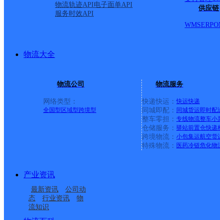
物流轨迹API
电子面单API
供应链
服务时效API
WMS
ERP
O
物流大全
物流公司
物流服务
网络类型：
快递快运：
快运
快递
全国型
区域型
跨境型
同城即配：
同城货运
即时配
整车零担：
专线物流
整车
小
仓储服务：
驿站
前置仓
快递
上一条：
中国邮政集团有限公司新疆维吾尔自治区叶城县乌
跨境物流：
小包集运
航空货
特殊物流：
医药冷链
危化物
周边网点
产业资讯
四川德昌县公司东干道
四川德昌县公司
最新资讯
公司动
四川德昌县公司永郎镇
凉山德昌县
便民服务站分部
态
行业资讯
物
流知识
德昌县麻栗镇合作点
德昌县小高镇合作点
便民服务分部