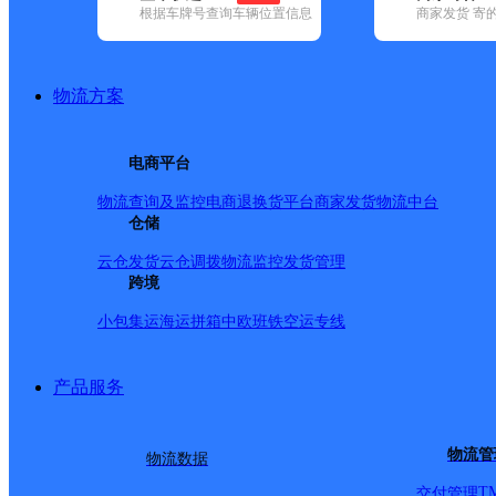
根据车牌号查询车辆位置信息
商家发货 寄
基本信息
所属快递：邮政国内
物流方案
所属区域：四川省-凉山彝族自治州-德昌县
网点电话：
网点地址：四川省凉山州德昌县老碾乡
电商平台
网点负责人：
物流查询及监控
电商退换货
平台商家发货
物流中台
仓储
派送范围
云仓发货
云仓调拨
物流监控
发货管理
跨境
-
小包集运
海运拼箱
中欧班铁
空运专线
产品服务
物流管
物流数据
T
交付管理