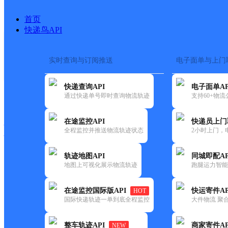
首页
快递鸟API
实时查询与订阅推送
电子面单与上门
搜索热词：
在途监控
快递查询API
电子面单AP
快递大全
快运大全
快递时效
通过快递单号即时查询物流轨迹
支持60+物
在途监控API
快递员上门
快递公司
全程监控并推送物流轨迹状态
2小时上门，
快递网点
电话大全
轨迹地图API
同城即配AP
地图上可视化展示物流轨迹
跑腿运力智能
邮政
德昌县老碾邮政所
在途监控国际版API
快运寄件AP
HOT
国内
国际快递轨迹一单到底全程监控
大件物流 聚合
更新时间：2021-12-03 00:00:00
整车轨迹API
商家寄件AP
NEW