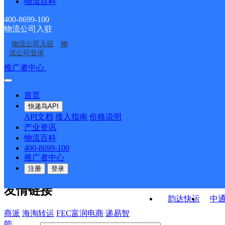
物流百科
四川德昌公司
德昌县麻栗镇合作点
ID11388
ID11408
德昌县王所镇合作点
德昌县南山邮政便民服
ID11231
400-8699-100
物流公司入驻
德昌县麻栗邮政所
德昌县乐跃邮政支局
ID11380
务站
物流公司入驻
物
德昌县六所邮政所
德昌县小高邮政所
流公司登录
接口API
推广者中心
注册/登录
快运查询
API接口文档
FAQ/帮助文档
快递鸟
宏行中运物流
首页
API接口
DEMO下载
快递鸟API
百世快运
邦
API文档
接入指南
价格说明
关于我们
德邦快递
高
产业资讯
物流百科
华企快运
环
公司介绍
企业动态
联系我们
法律声
400-8699-100
京东快运
聚
明
合作伙伴
快递鸟接口服务协议
用
推广者中心
户隐私政策
速佳达快运
注册
登录
易达快运
驿
友情链接
韵达快运
中
商派
海淘转运
FEC富润电商
递易智
能