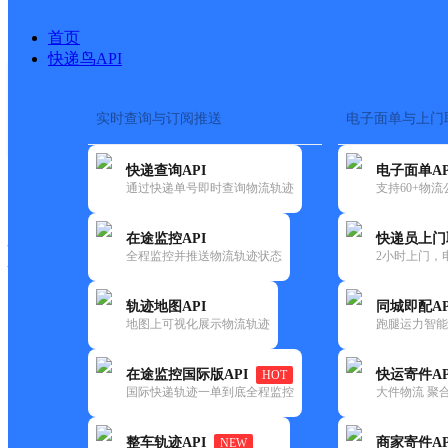
首页
快递鸟API
实时查询与订阅推送
电子面单与上门
搜索热词：
在途监控
快递查询API
电子面单AP
快递大全
快运大全
快递时效
通过快递单号即时查询物流轨迹
支持60+物
在途监控API
快递员上门
快递公司
全程监控并推送物流轨迹状态
2小时上门，
快递网点
电话大全
轨迹地图API
同城即配AP
地图上可视化展示物流轨迹
跑腿运力智能
德邦
德昌县茨达镇合作点ID11373
在途监控国际版API
快运寄件AP
HOT
快递
国际快递轨迹一单到底全程监控
大件物流 聚合
更新时间：2022-07-12 00:00:00
整车轨迹API
商家寄件AP
NEW