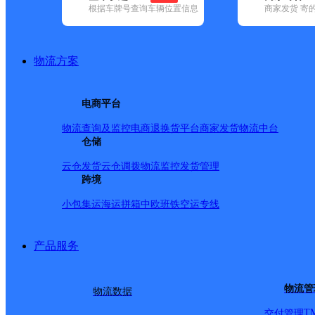
根据车牌号查询车辆位置信息
商家发货 寄
基本信息
所属快递：德邦快递
物流方案
所属区域：四川省-凉山彝族自治州-德昌县
网点电话：
网点地址：四川省凉山彝族自治州德昌县茨达镇
电商平台
网点负责人：
物流查询及监控
电商退换货
平台商家发货
物流中台
仓储
派送范围
云仓发货
云仓调拨
物流监控
发货管理
跨境
-
小包集运
海运拼箱
中欧班铁
空运专线
产品服务
物流管
物流数据
T
交付管理