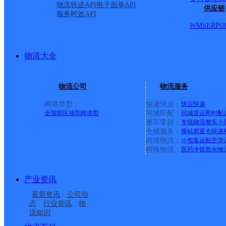
物流轨迹API
电子面单API
供应链
服务时效API
WMS
ERP
O
物流大全
物流公司
物流服务
网络类型：
快递快运：
快运
快递
全国型
区域型
跨境型
同城即配：
同城货运
即时配
整车零担：
专线物流
整车
小
仓储服务：
驿站
前置仓
快递
上一条：
横岗园山
跨境物流：
小包集运
航空货
特殊物流：
医药冷链
危化物
周边网点
产业资讯
四川德昌县公司东干道
四川德昌县公司
最新资讯
公司动
四川德昌县公司永郎镇
凉山德昌县
便民服务站分部
态
行业资讯
物
流知识
德昌县麻栗镇合作点
德昌县小高镇合作点
便民服务分部