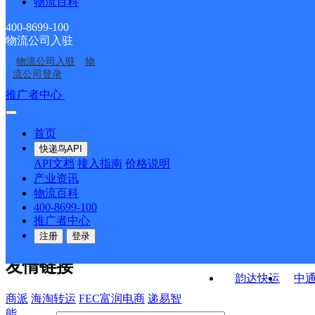
物流百科
德昌县麻栗镇合作点
德昌县巴洞镇合作点
ID11388
ID11408
德昌县南山邮政便民服
德昌县锦川邮政支局
ID11231
ID11357
400-8699-100
物流公司入驻
德昌县乐跃邮政支局
德昌县育才路邮政支局
务站
物流公司入驻
物
德昌县六所邮政所
德昌县小高邮政所
流公司登录
接口API
推广者中心
注册/登录
快运查询
API接口文档
FAQ/帮助文档
快递鸟
宏行中运物流
首页
API接口
DEMO下载
快递鸟API
百世快运
邦
API文档
接入指南
价格说明
关于我们
德邦快递
高
产业资讯
物流百科
华企快运
环
公司介绍
企业动态
联系我们
法律声
400-8699-100
京东快运
聚
明
合作伙伴
快递鸟接口服务协议
用
推广者中心
户隐私政策
速佳达快运
注册
登录
易达快运
驿
友情链接
韵达快运
中
商派
海淘转运
FEC富润电商
递易智
能