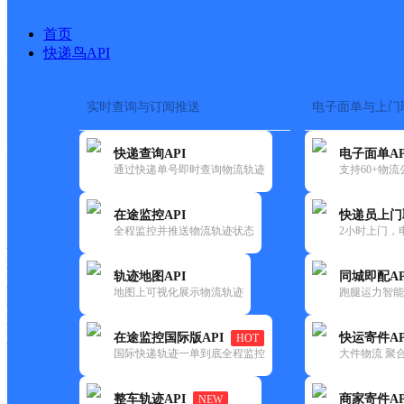
首页
快递鸟API
实时查询与订阅推送
电子面单与上门
搜索热词：
快递查询API
电子面单AP
首页
>
快递大全
>
快递网点
通过快递单号即时查询物流轨迹
支持60+物
快递大全
快运大全
快递时效
在途监控API
快递员上门
全程监控并推送物流轨迹状态
2小时上门，
快递公司
快递网点
轨迹地图API
同城即配AP
快递电话
地图上可视化展示物流轨迹
跑腿运力智能
快运公司
快运网点
在途监控国际版API
快运寄件AP
HOT
快运电话
国际快递轨迹一单到底全程监控
大件物流 聚合
查询
整车轨迹API
商家寄件AP
NEW
网点筛选