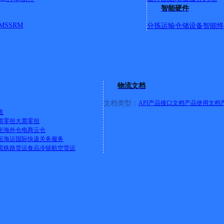
智能硬件
MS
SRM
分拣运输
仓储设备
智能终
物流文档
文档类型：
API产品接口文档
产品使用文档
送
票零担
大票零担
柜
海外仓
电商云仓
运
海运
国际快递
关务服务
流
铁路货运
食品冷链
航空货运
值企业》
欢迎免费体验快递鸟产品