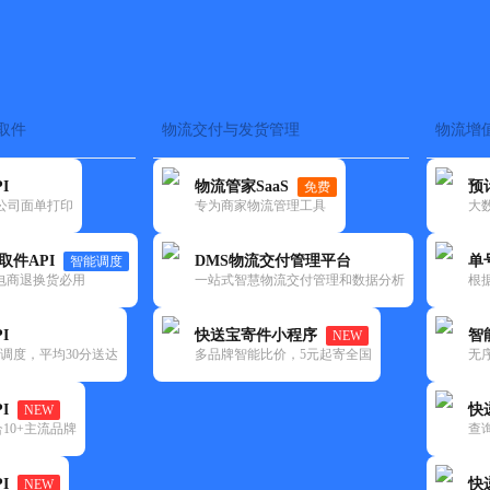
取件
物流交付与发货管理
物流增
在途监控
电子面单
快递查询
单号识别
上门取件
时效预测
I
物流管家SaaS
预
免费
流公司面单打印
专为商家物流管理工具
大
NEW
查询
取件API
DMS物流交付管理平台
单
智能调度
电商退换货必用
一站式智慧物流交付管理和数据分析
根
I
快送宝寄件小程序
智
NEW
调度，平均30分送达
多品牌智能比价，5元起寄全国
无
I
快
NEW
10+主流品牌
查
I
快
NEW