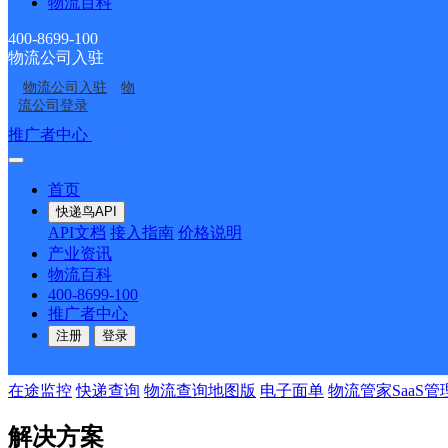
物流百科
400-8699-100
物流公司入驻
物流公司入驻
物
流公司登录
推广者中心
注册/登录
首页
快递鸟API
API文档
接入指南
价格说明
产业资讯
物流百科
400-8699-100
推广者中心
注册
登录
热门产品
在途监控
快递查询
物流查询地图版
电子面单
物流管家SaaS管
解决方案