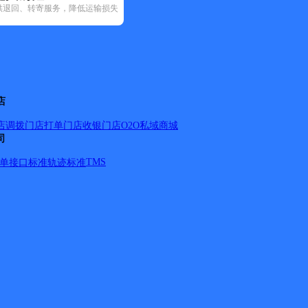
供退回、转寄服务，降低运输损失
宅急送(1)
中通快递(9)
店
店调拨
门店打单
门店收银
门店O2O
私域商城
司
西环路，火车站，鱼洞峡，姚家湾，张家港，碾子湾，东关，
TMS
单
接口标准
轨迹标准