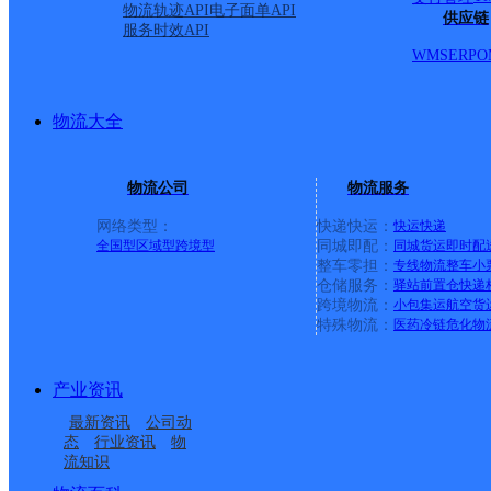
物流轨迹API
电子面单API
顺丰速运
保亭三道农场速运营业点
电话：
供应链
服务时效API
顺丰速运
陵水新村镇中山路速运营业点
电话：
WMS
ERP
O
顺丰速运
重庆城口城岚路速运营业点
电话：
顺丰速运
白沙牙叉桥南居民区营业点
电话：
顺丰速运
可克达拉市营业点
电话：
物流大全
顺丰速运
陵水英州英环东路营业点
电话：
顺丰速运
昌江石碌人民北路营业点
电话：
顺丰速运
乐东黄流黄东村营业点
电话：
物流公司
物流服务
优质服务 安全稳定
网络类型：
快递快运：
快运
快递
专属客服 7*24小时支撑
全国型
区域型
跨境型
同城即配：
同城货运
即时配
时效保障 数据准确
整车零担：
专线物流
整车
小
成功率100%，准确率≥99.9%
仓储服务：
驿站
前置仓
快递
专业团队 方案定制
跨境物流：
小包集运
航空货
特殊物流：
医药冷链
危化物
企业系统级物流解决方案
节省99%研发成本
荣誉成果
产业资讯
国家高新技术企业 荣获《中国物流行业最具投资价
最新资讯
公司动
咨询热线：400-8699-100
态
行业资讯
物
流知识