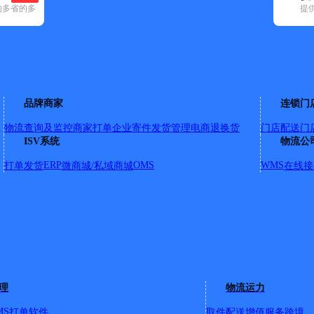
的多省的多
提
空已选
通快递(2)
顺丰速运(29)
速尔快递(3)
邮政国内(140)
圆通速递(8)
柞水县(1)
镇安县(1)
品牌商家
连锁门
物流查询及监控
商家打单
企业寄件
发货管理
电商退换货
门店配送
门
ISV系统
物流公
街，县河，迎宾路，岭南路，河滨路，永安路，教场路，文卫路，
ERP
OMS
WMS
打单发货
微商城/私域商城
在线接
理
物流运力
MS
打单软件
取件配送
增值服务
跨境