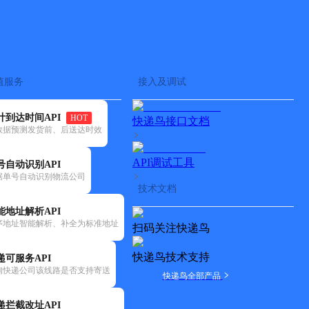
查快递
批量查询
值服务
接入及调试
计到达时间API
HOT
快递鸟接口文档
数据预测发货前、后送达时效
API调试工具
号自动识别API
据单号自动识别物流公司
技术文档
能地址解析API
序地址智能解析、补全为标准地址
扫码关注快递鸟
快递鸟技术支持
递可服务API
询快递公司该线路是否支持寄送
快递鸟全部产品
递拦截改址API