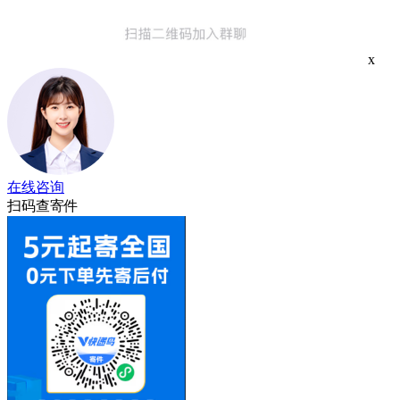
x
在线咨询
扫码查寄件