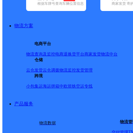
根据车牌号查询车辆位置信息
商家发货 寄
已选
城市：商洛市 ✕
快递：中通快递 ✕
地区：镇安县 ✕
清
品牌:
不限
安能快递(2)
百世快递(8)
德邦快递(7)
极兔速递(9)
申
地区:
不限
丹凤县(1)
洛南县(1)
山阳县(2)
商南县(1)
商州区(2)
物流方案
中通快递,镇安县,商洛市,快递网点
商洛市镇安县
电商平台
物流查询及监控
电商退换货
平台商家发货
物流中台
中通快递
更多号码
地址：镇安县岭南路142号
仓储
派送范围:镇安县城区，前街，南新街，十字口，虹化街，后
南门坡，西关，北城坡，镇城社区，青槐社区。
详情
云仓发货
云仓调拨
物流监控
发货管理
跨境
首页
<
小包集运
海运拼箱
中欧班铁
空运专线
1
>
尾页
产品服务
最新网点
物流管
物流数据
圆通速递
乐东县
电话：
顺丰速运
重庆垫江桂西大道营业站
电话：
T
交付管理