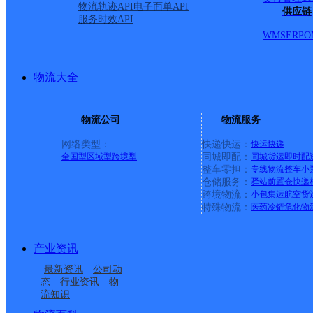
圆通速递
乐东县
电话：
物流轨迹API
电子面单API
供应链
服务时效API
顺丰速运
重庆垫江桂西
WMS
ERP
O
顺丰速运
保亭三道农场
物流大全
顺丰速运
陵水新村镇中
物流公司
物流服务
网络类型：
快递快运：
快运
快递
顺丰速运
重庆城口城岚
全国型
区域型
跨境型
同城即配：
同城货运
即时配
整车零担：
专线物流
整车
小
仓储服务：
驿站
前置仓
快递
顺丰速运
白沙牙叉桥南
跨境物流：
小包集运
航空货
特殊物流：
医药冷链
危化物
顺丰速运
可克达拉市营
产业资讯
顺丰速运
陵水英州英环
最新资讯
公司动
态
行业资讯
物
流知识
顺丰速运
昌江石碌人民