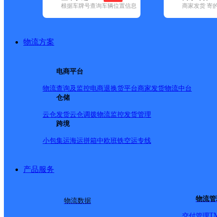
根据车牌号查询车辆位置信息
商家发货 寄
已选
城市：商洛市 ✕
快递：中通快递 ✕
地区：洛南县 ✕
清
品牌:
不限
安能快递(2)
百世快递(8)
德邦快递(7)
极兔速递(9)
申
中通快递(9)
物流方案
地区:
不限
丹凤县(1)
洛南县(1)
山阳县(2)
商南县(1)
商州区(2)
中通快递,洛南县,商洛市,快递网点
电商平台
商洛洛南县
物流查询及监控
电商退换货
平台商家发货
物流中台
仓储
中通快递
更多号码
地址：西寺三角广场西50米
派送范围:河滨南路、健康路、沉香路、蝗虫庙路、人民路、
云仓发货
云仓调拨
物流监控
发货管理
环路、西寺路、广场路、环城西路、中甫街、清川路、振兴路
跨境
首页
小包集运
海运拼箱
中欧班铁
空运专线
<
1
>
产品服务
尾页
最新网点
物流管
物流数据
T
交付管理