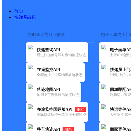
首页
快递鸟API
实时查询与订阅推送
电子面单与上门
搜索热词：
在途监控
快递查询API
电子面单AP
首页
>
快递大全
>
快递网点
通过快递单号即时查询物流轨迹
支持60+物
快递大全
快运大全
快递时效
在途监控API
快递员上门
全程监控并推送物流轨迹状态
2小时上门，
快递公司
快递网点
轨迹地图API
同城即配AP
快递电话
地图上可视化展示物流轨迹
跑腿运力智能
快运公司
快运网点
在途监控国际版API
快运寄件AP
HOT
快运电话
国际快递轨迹一单到底全程监控
大件物流 聚合
查询
整车轨迹API
商家寄件AP
NEW
网点筛选