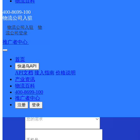
物流百科
顺丰速运
乐东黄流黄东
400-8699-100
物流公司入驻
物流公司入驻
物
优质服务 安全稳定
流公司登录
专属客服 7*24小时支撑
推广者中心
注册/登录
时效保障 数据准确
成功率100%，准确率≥99.9%
专业团队 方案定制
首页
企业系统级物流解决方案
快递鸟API
节省99%研发成本
API文档
接入指南
价格说明
荣誉成果
产业资讯
国家高新技术企业 荣获《中国物流行业最具投资价值企业》
欢迎免
物流百科
400-8699-100
咨询热线：400-8699-100
推广者中心
注册
登录