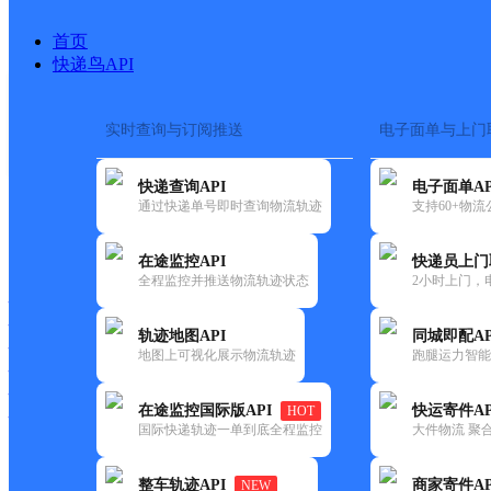
首页
快递鸟API
实时查询与订阅推送
电子面单与上门
搜索热词：
在途监控
快递查询API
电子面单AP
首页
>
快递大全
>
快递网点
通过快递单号即时查询物流轨迹
支持60+物
快递大全
快运大全
快递时效
在途监控API
快递员上门
全程监控并推送物流轨迹状态
2小时上门，
快递公司
快递网点
轨迹地图API
同城即配AP
快递电话
地图上可视化展示物流轨迹
跑腿运力智能
快运公司
快运网点
在途监控国际版API
快运寄件AP
HOT
快运电话
国际快递轨迹一单到底全程监控
大件物流 聚合
查询
整车轨迹API
商家寄件AP
NEW