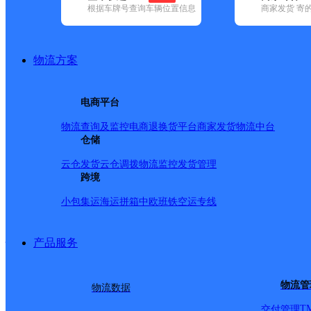
网点筛选
根据车牌号查询车辆位置信息
商家发货 寄
已选
城市：雅安市 ✕
快
物流方案
✕
清空已选
电商平台
品牌:
不限
百世快递(1)
德邦快递(22)
极兔速递(9)
申通快递(3)
物流查询及监控
电商退换货
平台商家发货
物流中台
(18)
中通快递(8)
仓储
地区:
不限
(1)
宝兴县(1)
汉源县(1)
芦山县(1)
名山区(1)
石棉县(
云仓发货
云仓调拨
物流监控
发货管理
速尔快递,宝兴县,雅安市
跨境
小包集运
海运拼箱
中欧班铁
空运专线
雅安宝兴
产品服务
速尔快递
更多号码
地址
物流管
物流数据
T
交付管理