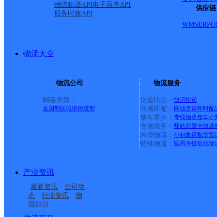
沿江路215号
物流轨迹API
电子面单API
供应链
服务时效API
WMS
ERP
O
派送范围:B:宝兴县城区
物流大全
首页
物流公司
物流服务
<
网络类型：
快递快运：
快运
快递
1
全国型
区域型
跨境型
同城即配：
同城货运
即时配
整车零担：
专线物流
整车
小
仓储服务：
驿站
前置仓
快递
>
跨境物流：
小包集运
航空货
特殊物流：
医药冷链
危化物
尾页
产业资讯
最新网点
最新资讯
公司动
态
行业资讯
物
流知识