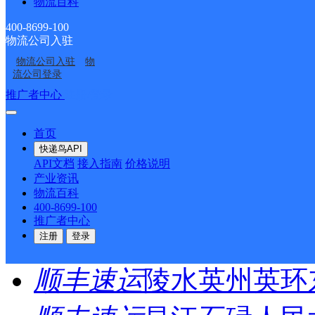
物流百科
圆通速递
乐东县
电话：
400-8699-100
物流公司入驻
顺丰速运
重庆垫江桂西
物流公司入驻
物
流公司登录
顺丰速运
保亭三道农场
推广者中心
注册/登录
顺丰速运
陵水新村镇中
首页
快递鸟API
顺丰速运
重庆城口城岚
API文档
接入指南
价格说明
产业资讯
物流百科
顺丰速运
白沙牙叉桥南
400-8699-100
推广者中心
顺丰速运
可克达拉市营
注册
登录
顺丰速运
陵水英州英环