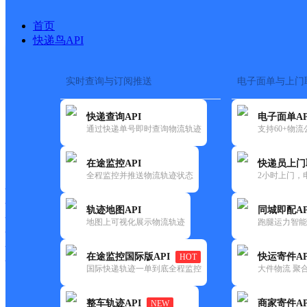
首页
快递鸟API
实时查询与订阅推送
电子面单与上门
搜索热词：
在途监控
快递查询API
电子面单AP
首页
>
快递大全
>
快递网点
通过快递单号即时查询物流轨迹
支持60+物
快递大全
快运大全
快递时效
在途监控API
快递员上门
全程监控并推送物流轨迹状态
2小时上门，
快递公司
快递网点
轨迹地图API
同城即配AP
快递电话
地图上可视化展示物流轨迹
跑腿运力智能
快运公司
快运网点
在途监控国际版API
快运寄件AP
HOT
快运电话
国际快递轨迹一单到底全程监控
大件物流 聚合
查询
整车轨迹API
商家寄件AP
NEW