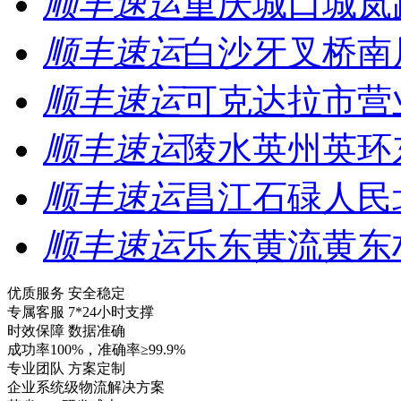
顺丰速运
重庆城口城岚
顺丰速运
白沙牙叉桥南
顺丰速运
可克达拉市营
顺丰速运
陵水英州英环
顺丰速运
昌江石碌人民
顺丰速运
乐东黄流黄东
优质服务 安全稳定
专属客服 7*24小时支撑
时效保障 数据准确
成功率100%，准确率≥99.9%
专业团队 方案定制
企业系统级物流解决方案