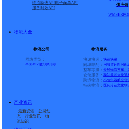
科技路南段万和国际花园
物流轨迹API
电子面单API
供应链
服务时效API
WMS
ERP
O
派送范围:延津县：城区
乡；司寨乡；僧固乡；高
物流大全
乡；位邱乡；王楼镇；塔
物流公司
物流服务
网络类型：
快递快运：
快运
快递
品工业聚集区；小潭乡；
全国型
区域型
跨境型
同城即配：
同城货运
即时配
整车零担：
专线物流
整车
小
仓储服务：
驿站
前置仓
快递
【更新日期：2022-05-05 1
跨境物流：
小包集运
航空货
特殊物流：
医药冷链
危化物
首页
产业资讯
最新资讯
公司动
<
态
行业资讯
物
流知识