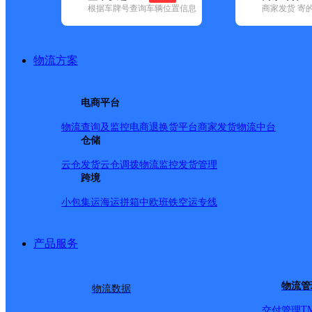
网点筛选
根据车牌号查询车辆位置信息
商家发货 寄
已选
城市：新乡市 ✕
快
物流方案
✕
清空已选
电商平台
品牌:
不限
安能快递(3)
百世快递(17)
德邦快递(92)
极兔速递(19
物流查询及监控
电商退换货
平台商家发货
物流中台
内(169)
圆通速递(18)
仓储
韵达速递(85)
宅急送(1)
中通快递(9)
地区:
不限
封丘县(1)
凤泉区(2)
红旗区(24)
辉县市(4)
获嘉县(3)
云仓发货
云仓调拨
物流监控
发货管理
韵达速递,延津县,新乡市
跨境
小包集运
海运拼箱
中欧班铁
空运专线
河南延津县公司
产品服务
韵达速递
更多号码
地址
物流管
物流数据
T
交付管理