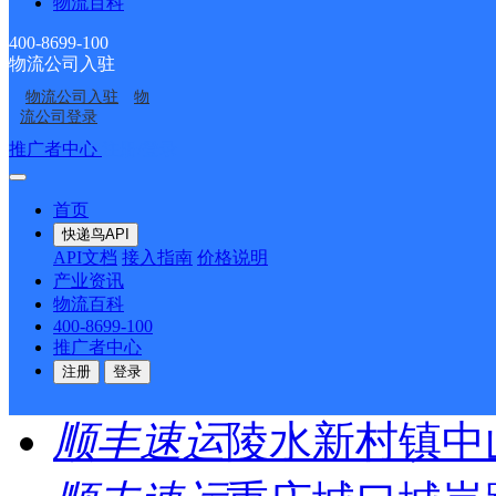
1
物流百科
>
400-8699-100
物流公司入驻
尾页
物流公司入驻
物
流公司登录
推广者中心
注册/登录
最新网点
首页
快递鸟API
圆通速递
乐东县
电话：
API文档
接入指南
价格说明
产业资讯
物流百科
顺丰速运
重庆垫江桂西
400-8699-100
推广者中心
顺丰速运
保亭三道农场
注册
登录
顺丰速运
陵水新村镇中