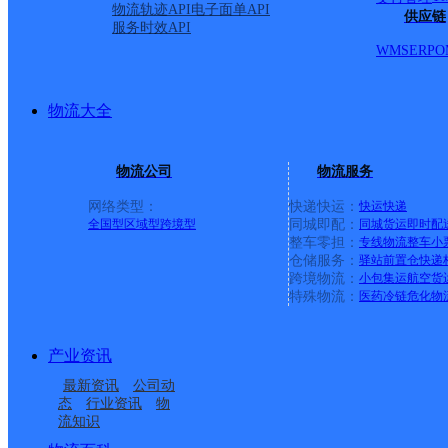
物流轨迹API
电子面单API
供应链
服务时效API
云云评价超市
WMS
ERP
O
顺丰速运
更多号码
地址：河南省新乡市牧野区东风路牧南小
派送范围:全境
详情
物流大全
中旺生活超市
物流公司
物流服务
顺丰速运
更多号码
地址：新乡市获嘉县岳庄社区中旺生活超
派送范围:全境
详情
网络类型：
快递快运：
快运
快递
全国型
区域型
跨境型
同城即配：
同城货运
即时配
整车零担：
专线物流
整车
小
薛广玲
仓储服务：
驿站
前置仓
快递
跨境物流：
小包集运
航空货
顺丰速运
更多号码
地址：河南省新乡市延津县南环路牛津城
特殊物流：
医药冷链
危化物
派送范围:全境
详情
驿小译生鲜超市
产业资讯
最新资讯
公司动
顺丰速运
更多号码
地址：锦绣公馆西门
态
行业资讯
物
派送范围:全境
详情
流知识