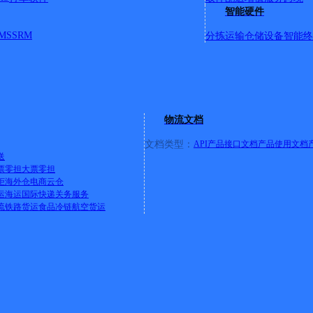
智能硬件
MS
SRM
分拣运输
仓储设备
智能终
区
物流文档
市
文档类型：
API产品接口文档
产品使用文档
送
票零担
大票零担
柜
海外仓
电商云仓
运
海运
国际快递
关务服务
北大门
流
铁路货运
食品冷链
航空货运