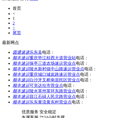
首页
<
1
2
>
尾页
最新网点
圆通速递
乐东县
电话：
顺丰速运
重庆垫江桂西大道营业站
电话：
顺丰速运
保亭三道农场速运营业点
电话：
顺丰速运
陵水新村镇中山路速运营业点
电话：
顺丰速运
重庆城口城岚路速运营业点
电话：
顺丰速运
白沙牙叉桥南居民区营业点
电话：
顺丰速运
可克达拉市营业点
电话：
顺丰速运
陵水英州英环东路营业点
电话：
顺丰速运
昌江石碌人民北路营业点
电话：
顺丰速运
乐东黄流黄东村营业点
电话：
优质服务 安全稳定
专属客服 7*24小时支撑