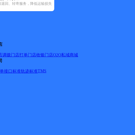
供退回、转寄服务，降低运输损失
3)
邮政国内(169)
圆通速递(18)
韵达速递(85)
宅急送(1)
中通快
店
店调拨
门店打单
门店收银
门店O2O
私域商城
司
TMS
单
接口标准
轨迹标准