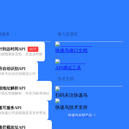
查快递
批量查询
值服务
接入及调试
计到达时间API
HOT
快递鸟接口文档
数据预测发货前、后送达时效
API调试工具
号自动识别API
据单号自动识别物流公司
技术文档
能地址解析API
序地址智能解析、补全为标准地址
扫码关注快递鸟
快递鸟技术支持
递可服务API
询快递公司该线路是否支持寄送
快递鸟全部产品
递拦截改址API