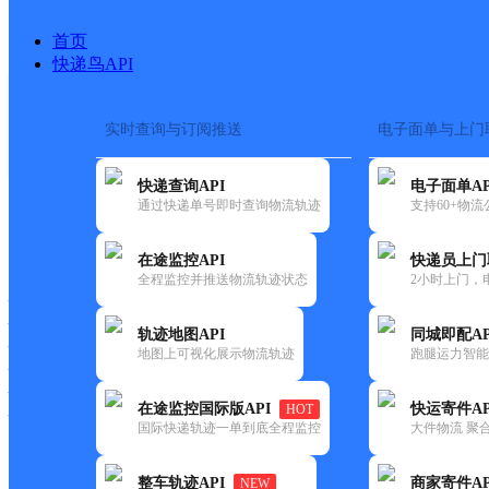
首页
快递鸟API
实时查询与订阅推送
电子面单与上门
搜索热词：
快递查询API
电子面单AP
首页
>
快递大全
>
快递网点
通过快递单号即时查询物流轨迹
支持60+物
快递大全
快运大全
快递时效
在途监控API
快递员上门
全程监控并推送物流轨迹状态
2小时上门，
快递公司
快递网点
轨迹地图API
同城即配AP
快递电话
地图上可视化展示物流轨迹
跑腿运力智能
快运公司
快运网点
在途监控国际版API
快运寄件AP
HOT
快运电话
国际快递轨迹一单到底全程监控
大件物流 聚合
查询
整车轨迹API
商家寄件AP
NEW
网点筛选