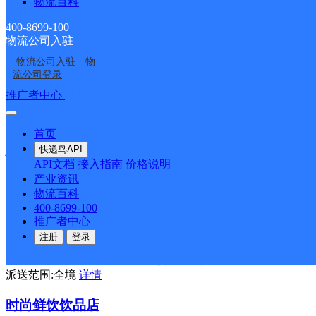
物流百科
长垣博爱路速运营业点
400-8699-100
顺丰速运
更多号码
地址：河南省新乡市长垣市蒲西街道博爱
物流公司入驻
派送范围:全境
详情
物流公司入驻
物
流公司登录
随心所遇
推广者中心
注册/登录
顺丰速运
更多号码
地址：河南省新乡市延津县文化路一中北
派送范围:全境
详情
首页
快递鸟API
快递超市
API文档
接入指南
价格说明
产业资讯
顺丰速运
更多号码
地址：平原示范区恒大御景湾
物流百科
派送范围:全境
详情
400-8699-100
推广者中心
新波百货
注册
登录
顺丰速运
更多号码
地址：荣校路189号
派送范围:全境
详情
时尚鲜饮饮品店