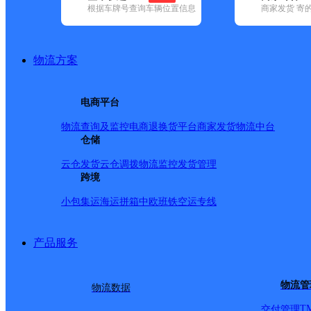
根据车牌号查询车辆位置信息
商家发货 寄
已选
城市：新乡市 ✕
快递：顺丰速运 ✕
清空已选
品牌:
不限
安能快递(3)
百世快递(17)
德邦快递(92)
极兔速递(19
递(9)
物流方案
地区:
不限
封丘县(4)
红旗区(5)
辉县市(4)
获嘉县(1)
牧野区(8)
顺丰速运,新乡市,快递网点
电商平台
晓荷秀韵美容
物流查询及监控
电商退换货
平台商家发货
物流中台
仓储
顺丰速运
更多号码
地址：和平大道110号
派送范围:全境
详情
云仓发货
云仓调拨
物流监控
发货管理
跨境
超市
小包集运
海运拼箱
中欧班铁
空运专线
顺丰速运
更多号码
地址：河南省新乡市红旗区华彬阳光广场
派送范围:全境
详情
产品服务
全兴酒门市
物流管
物流数据
顺丰速运
更多号码
地址：水晶城南区全兴酒门市
派送范围:全境
详情
T
交付管理