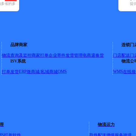
的多省的多
提
)
申通快递(12)
顺丰速运(37)
速尔快递(4)
天地华宇(16)
优速快递(1
卫滨区(3)
卫辉市(5)
延津县(4)
原阳县(1)
长垣市(2)
品牌商家
连锁门
物流查询及监控
商家打单
企业寄件
发货管理
电商退换货
门店配送
门
ISV系统
物流公
ERP
OMS
WMS
打单发货
微商城/私域商城
在线接
理
物流运力
MS
打单软件
取件配送
增值服务
跨境