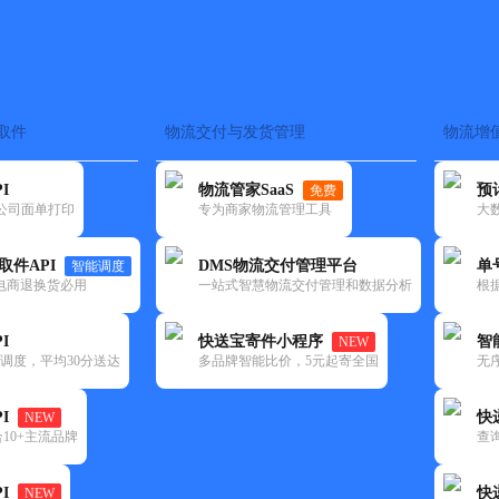
取件
物流交付与发货管理
物流增
在途监控
电子面单
快递查询
单号识别
上门取件
时效预测
I
物流管家SaaS
预
免费
流公司面单打印
专为商家物流管理工具
大
NEW
查询
取件API
DMS物流交付管理平台
单
智能调度
电商退换货必用
一站式智慧物流交付管理和数据分析
根
I
快送宝寄件小程序
智
NEW
调度，平均30分送达
多品牌智能比价，5元起寄全国
无
I
快
NEW
10+主流品牌
查
I
快
NEW