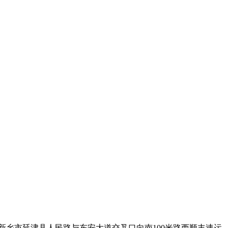
乡市延津县人民路与东安大道交叉口向南100米路西顺丰速运