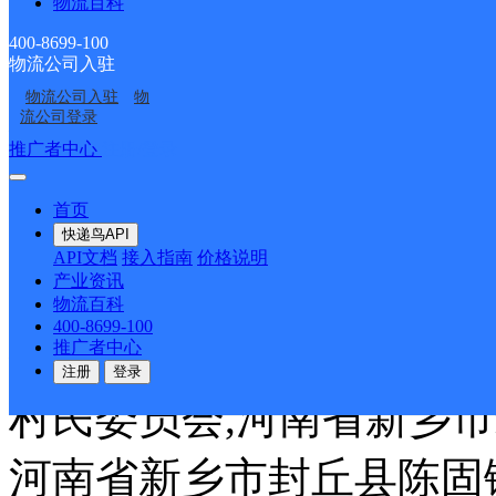
物流百科
400-8699-100
固镇周家村村民委员会,
物流公司入驻
物流公司入驻
物
村民委员会,河南省新乡
流公司登录
推广者中心
注册/登录
会,河南省新乡市封丘县
首页
新乡市封丘县陈固镇三里
快递鸟API
API文档
接入指南
价格说明
产业资讯
丘县陈固镇西丈八村民委
物流百科
400-8699-100
镇东守宫村民委员会,河
推广者中心
注册
登录
村民委员会,河南省新乡
河南省新乡市封丘县陈固