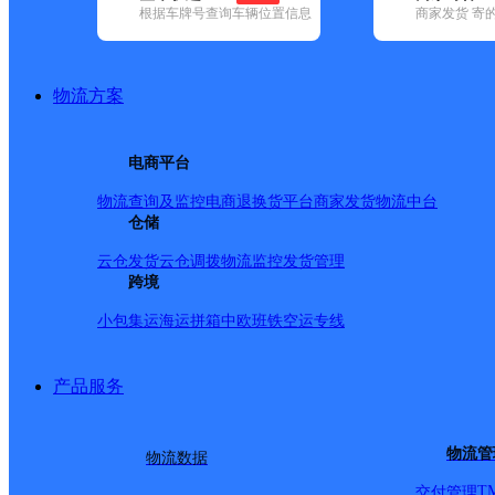
网点筛选
根据车牌号查询车辆位置信息
商家发货 寄
已选
城市：新乡市 ✕
快
物流方案
品牌:
不限
安能快递(3)
百世快递(17)
德邦快递(92)
极兔速递(19
内(169)
圆通速递(18)
电商平台
韵达速递(85)
宅急送(1)
中通快递(9)
地区:
不限
封丘县(1)
辉县市(1)
获嘉县(1)
卫辉市(1)
新乡县(1)
物流查询及监控
电商退换货
平台商家发货
物流中台
中通快递,新乡市,快递网
仓储
云仓发货
云仓调拨
物流监控
发货管理
跨境
新乡封丘县
小包集运
海运拼箱
中欧班铁
空运专线
中通快递
更多号码
地址：
产品服务
派送范围:北干道、南干
物流管
物流数据
T
交付管理