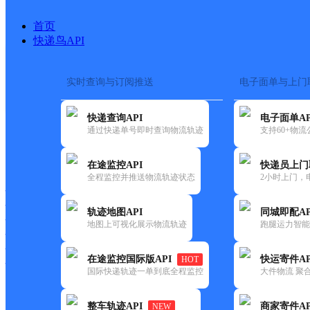
首页
快递鸟API
实时查询与订阅推送
电子面单与上门
搜索热词：
在途监控
快递查询API
电子面单AP
首页
>
快递大全
>
快递网点
通过快递单号即时查询物流轨迹
支持60+物
快递大全
快运大全
快递时效
在途监控API
快递员上门
全程监控并推送物流轨迹状态
2小时上门，
快递公司
快递网点
轨迹地图API
同城即配AP
快递电话
地图上可视化展示物流轨迹
跑腿运力智能
快运公司
快运网点
在途监控国际版API
快运寄件AP
HOT
快运电话
国际快递轨迹一单到底全程监控
大件物流 聚合
查询
整车轨迹API
商家寄件AP
NEW