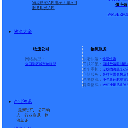
东大街、北大街、南大街
物流轨迹API
电子面单API
供应链
服务时效API
WMS
ERP
O
振兴路、府前街、南范庄
曹岗乡、陈固镇、冯村乡
物流大全
乡、鲁岗镇、陈桥镇、居
物流公司
物流服务
网络类型：
快递快运：
快运
快递
封丘县陈桥镇赵寨村民委
全国型
区域型
跨境型
同城即配：
同城货运
即时配
整车零担：
专线物流
整车
小
仓储服务：
驿站
前置仓
快递
镇北邢庄村民委员会,河
跨境物流：
小包集运
航空货
特殊物流：
医药冷链
危化物
村民委员会,河南省新乡
产业资讯
河南省新乡市封丘县陈固
最新资讯
公司动
态
行业资讯
物
流知识
市封丘县陈固镇关屯村民