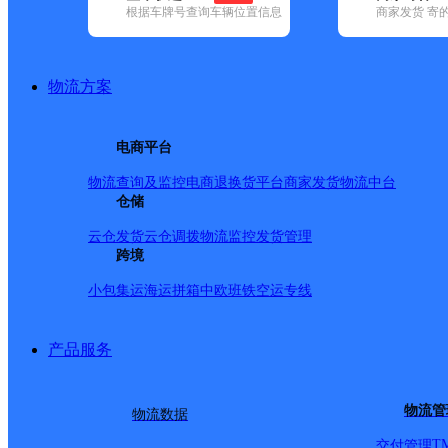
根据车牌号查询车辆位置信息
商家发货 寄
已选
城市：新乡市 ✕
快递：圆通速递 ✕
地区：获嘉县 ✕
清
品牌:
不限
安能快递(3)
百世快递(17)
德邦快递(92)
极兔速递(19
递(9)
物流方案
地区:
不限
封丘县(1)
红旗区(1)
辉县市(1)
获嘉县(1)
牧野区(4)
圆通速递,获嘉县,新乡市,快递网点
电商平台
获嘉县
物流查询及监控
电商退换货
平台商家发货
物流中台
仓储
圆通速递
更多号码
地址：河南省新乡市获嘉县
派送范围:1、嘉县（城关镇）2、中和镇、亢村镇、冯庄镇、?
云仓发货
云仓调拨
物流监控
发货管理
跨境
首页
<
小包集运
海运拼箱
中欧班铁
空运专线
1
>
尾页
产品服务
最新网点
物流管
物流数据
圆通速递
乐东县
电话：
顺丰速运
重庆垫江桂西大道营业站
电话：
T
交付管理