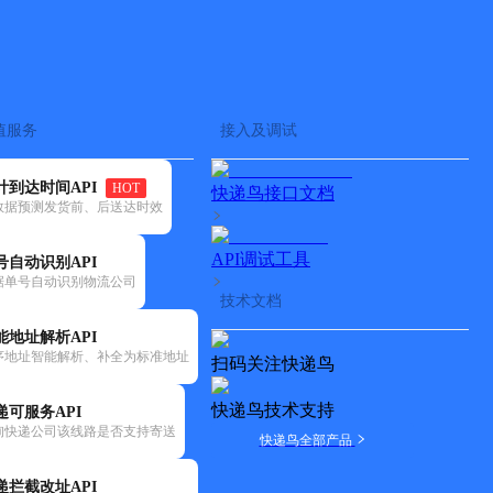
查快递
批量查询
值服务
接入及调试
计到达时间API
HOT
快递鸟接口文档
数据预测发货前、后送达时效
API调试工具
号自动识别API
据单号自动识别物流公司
技术文档
能地址解析API
序地址智能解析、补全为标准地址
扫码关注快递鸟
快递鸟技术支持
递可服务API
询快递公司该线路是否支持寄送
快递鸟全部产品
递拦截改址API