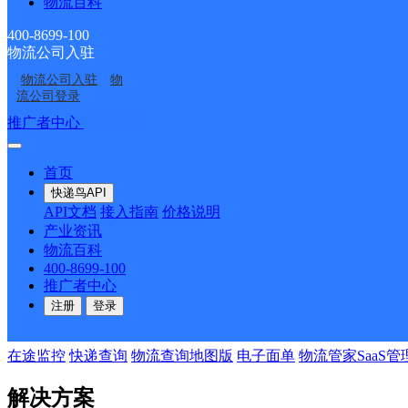
物流百科
400-8699-100
物流公司入驻
物流公司入驻
物
流公司登录
推广者中心
注册/登录
首页
快递鸟API
API文档
接入指南
价格说明
产业资讯
物流百科
400-8699-100
推广者中心
注册
登录
热门产品
在途监控
快递查询
物流查询地图版
电子面单
物流管家SaaS管
解决方案