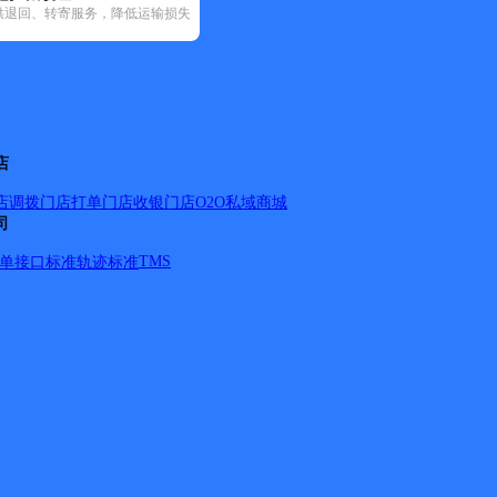
供退回、转寄服务，降低运输损失
3)
邮政国内(169)
圆通速递(18)
韵达速递(85)
宅急送(1)
中通快
店
店调拨
门店打单
门店收银
门店O2O
私域商城
司
TMS
单
接口标准
轨迹标准