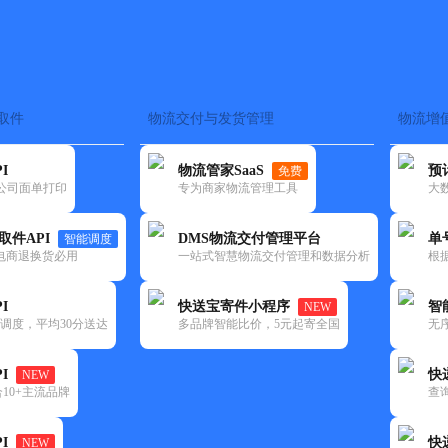
取件
物流交付与发货管理
物流增
在途监控
电子面单
快递查询
单号识别
上门取件
时效预测
I
物流管家SaaS
预
免费
流公司面单打印
专为商家物流管理工具
大
NEW
查询
取件API
DMS物流交付管理平台
单
智能调度
电商退换货必用
一站式智慧物流交付管理和数据分析
根
I
快送宝寄件小程序
智
NEW
调度，平均30分送达
多品牌智能比价，5元起寄全国
无
I
快
NEW
10+主流品牌
查
I
快
NEW