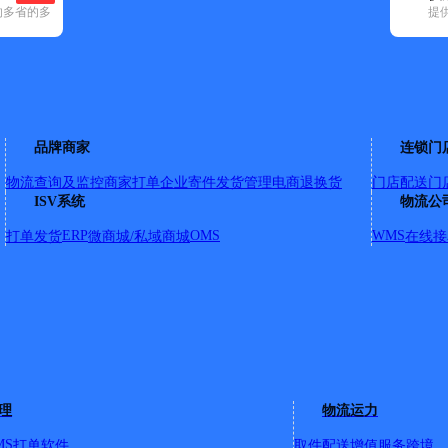
的多省的多
提
空已选
)
申通快递(12)
顺丰速运(37)
速尔快递(4)
天地华宇(16)
优速快递(1
卫滨区(4)
卫辉市(1)
新乡县(1)
延津县(1)
原阳县(1)
长垣市(2)
品牌商家
连锁门
物流查询及监控
商家打单
企业寄件
发货管理
电商退换货
门店配送
门
ISV系统
物流公
徐营镇
详情
ERP
OMS
WMS
打单发货
微商城/私域商城
在线接
理
物流运力
MS
打单软件
取件配送
增值服务
跨境