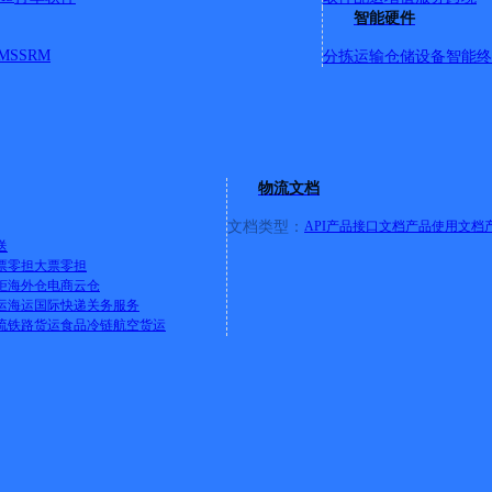
智能硬件
MS
SRM
分拣运输
仓储设备
智能终
物流文档
文档类型：
API产品接口文档
产品使用文档
送
票零担
大票零担
柜
海外仓
电商云仓
运
海运
国际快递
关务服务
流
铁路货运
食品冷链
航空货运
值企业》
欢迎免费体验快递鸟产品