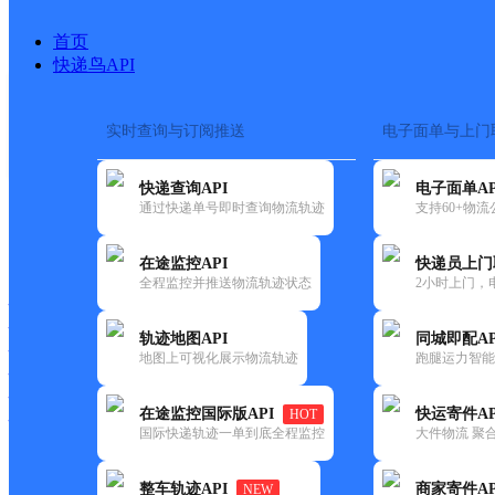
首页
快递鸟API
实时查询与订阅推送
电子面单与上门
搜索热词：
快递查询API
电子面单AP
首页
>
快递大全
>
快递网点
通过快递单号即时查询物流轨迹
支持60+物
快递大全
快运大全
快递时效
在途监控API
快递员上门
全程监控并推送物流轨迹状态
2小时上门，
快递公司
快递网点
轨迹地图API
同城即配AP
快递电话
地图上可视化展示物流轨迹
跑腿运力智能
快运公司
快运网点
在途监控国际版API
快运寄件AP
HOT
快运电话
国际快递轨迹一单到底全程监控
大件物流 聚合
查询
整车轨迹API
商家寄件AP
NEW
网点筛选