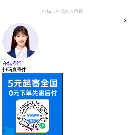
x
在线咨询
扫码查寄件