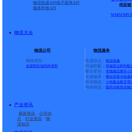
物流轨迹API
电子面单API
顺丰速运
保亭三道农场速运营业点
电话：
供应链
服务时效API
顺丰速运
陵水新村镇中山路速运营业点
电话：
WMS
ERP
O
顺丰速运
重庆城口城岚路速运营业点
电话：
顺丰速运
白沙牙叉桥南居民区营业点
电话：
顺丰速运
可克达拉市营业点
电话：
物流大全
顺丰速运
陵水英州英环东路营业点
电话：
顺丰速运
昌江石碌人民北路营业点
电话：
顺丰速运
乐东黄流黄东村营业点
电话：
物流公司
物流服务
优质服务 安全稳定
网络类型：
快递快运：
快运
快递
专属客服 7*24小时支撑
全国型
区域型
跨境型
同城即配：
同城货运
即时配
时效保障 数据准确
整车零担：
专线物流
整车
小
成功率100%，准确率≥99.9%
仓储服务：
驿站
前置仓
快递
专业团队 方案定制
跨境物流：
小包集运
航空货
特殊物流：
医药冷链
危化物
企业系统级物流解决方案
节省99%研发成本
荣誉成果
产业资讯
国家高新技术企业 荣获《中国物流行业最具投资价
最新资讯
公司动
咨询热线：400-8699-100
态
行业资讯
物
流知识