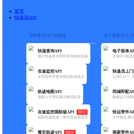
首页
快递鸟API
实时查询与订阅推送
电子面单与上门
搜索热词：
在途监控
快递查询API
电子面单AP
首页
>
快递大全
>
快递网
通过快递单号即时查询物流轨迹
支持60+物
在途监控API
快递员上门
快递大全
快运大全
快递时效
全程监控并推送物流轨迹状态
2小时上门，
轨迹地图API
同城即配AP
快递公司
地图上可视化展示物流轨迹
跑腿运力智能
快递网点
快递电话
快运公司
在途监控国际版API
快运寄件AP
HOT
国际快递轨迹一单到底全程监控
大件物流 聚合
快运网点
快运电话
整车轨迹API
商家寄件AP
NEW