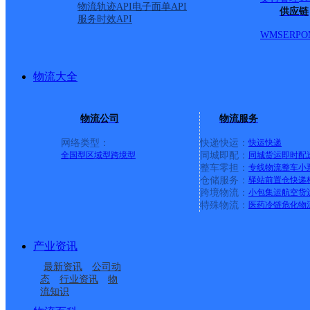
物流轨迹API
电子面单API
供应链
服务时效API
野路交叉口彩虹桥桥东路
WMS
ERP
O
派送范围:107以西（凤
物流大全
大道至107国道）；金穗
物流公司
物流服务
大道（北环路至金穗大道
网络类型：
快递快运：
快运
快递
全国型
区域型
跨境型
同城即配：
同城货运
即时配
整车零担：
专线物流
整车
小
大道）；牧野区包括鸿源
仓储服务：
驿站
前置仓
快递
跨境物流：
小包集运
航空货
特殊物流：
医药冷链
危化物
全境；新乡市农田灌溉研
产业资讯
新乡市污水处理厂；二十
最新资讯
公司动
态
行业资讯
物
国际小区；中建海德一号
流知识