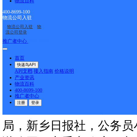
物流百科
小区；康桥名苑小区；剑
400-8699-100
物流公司入驻
区；学府花苑；茹岗集团
物流公司入驻
物
流公司登录
区和西校区；河师大商业
推广者中心
注册/登录
新乡华丹电子公司；绿营
首页
快递鸟API
API文档
接入指南
价格说明
府；河师大实验中学；牧
产业资讯
物流百科
河师大附中；东郡府院；
400-8699-100
推广者中心
注册
登录
市水文局；建设路小学；
局，新乡日报社，公务员