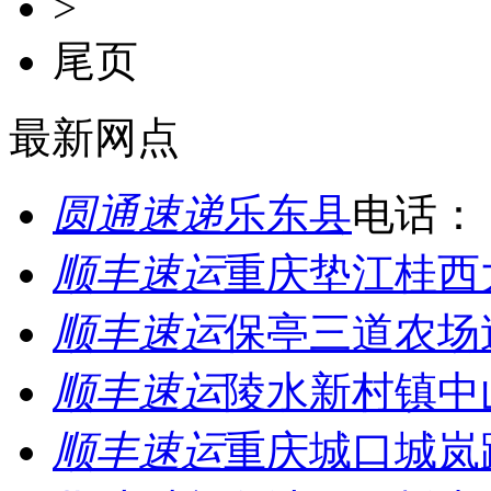
>
尾页
最新网点
圆通速递
乐东县
电话：
顺丰速运
重庆垫江桂西
顺丰速运
保亭三道农场
顺丰速运
陵水新村镇中
顺丰速运
重庆城口城岚