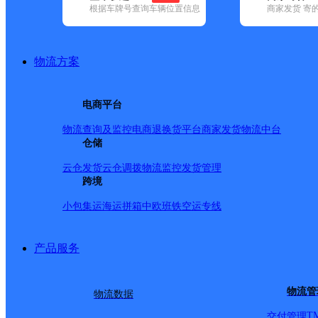
查询
根据车牌号查询车辆位置信息
商家发货 寄
网点筛选
物流方案
已选
城市：新乡市 ✕
快
电商平台
✕
清空已选
物流查询及监控
电商退换货
平台商家发货
物流中台
仓储
品牌:
不限
安能快递(3)
百世快递(17)
德邦快递(92)
极兔速递(19
内(169)
圆通速递(18)
韵达速递(85)
宅急送(1)
中通快递(9)
云仓发货
云仓调拨
物流监控
发货管理
地区:
不限
封丘县(1)
跨境
红旗区(1)
辉县市(1)
获嘉县(1)
牧野区(2)
百世快递,牧野区,新乡市
小包集运
海运拼箱
中欧班铁
空运专线
产品服务
新乡市区三部
物流管
物流数据
百世快递
更多号码
地址
T
交付管理