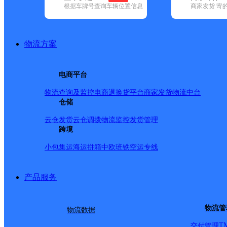
根据车牌号查询车辆位置信息
商家发货 寄
已选
城市：临沂市 ✕
快递：韵达速递 ✕
清空已选
品牌:
不限
安能快递(20)
百世快递(21)
德邦快递(102)
极兔速递(
通快递(36)
物流方案
地区:
不限
费县(2)
河东区(14)
莒南县(1)
兰陵县(1)
兰山区(75)
韵达速递,临沂市,快递网点
电商平台
山东临沂兰山街道红埠寺分部
物流查询及监控
电商退换货
平台商家发货
物流中台
仓储
韵达速递
更多号码
地址：中国山东省临沂市兰山区银雀山街道
派送范围:-
详情
云仓发货
云仓调拨
物流监控
发货管理
跨境
山东临沂罗庄区公司盛庄街道国际保税分部
小包集运
海运拼箱
中欧班铁
空运专线
韵达速递
更多号码
地址：山东省临沂市罗庄区盛庄街道盛庄小
派送范围:-
详情
产品服务
山东主城区公司临沂河东开发区服务部
物流管
物流数据
韵达速递
更多号码
地址：中国山东省临沂市河东区芝麻墩街道
派送范围:坡埠村；中科印象；盛德桂园；沂河路135号；东
T
交付管理