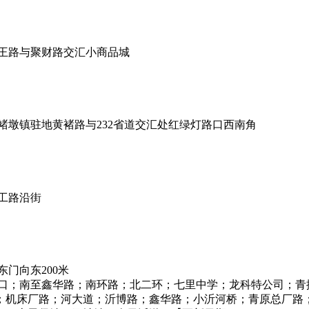
王路与聚财路交汇小商品城
墩镇驻地黄褚路与232省道交汇处红绿灯路口西南角
工路沿街
门向东200米
路口；南至鑫华路；南环路；北二环；七里中学；龙科特公司；青
；机床厂路；河大道；沂博路；鑫华路；小沂河桥；青原总厂路