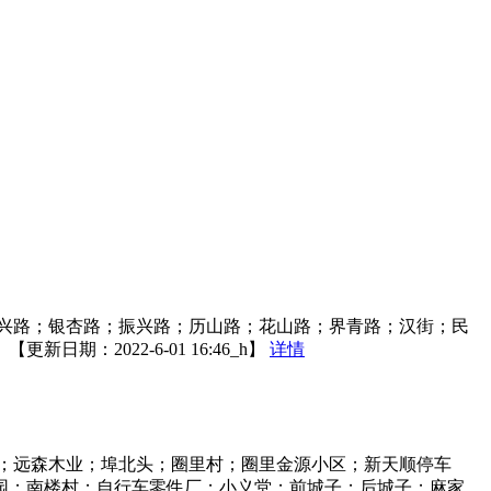
兴路；银杏路；振兴路；历山路；花山路；界青路；汉街；民
2022-6-01 16:46_h】
详情
；远森木业；埠北头；圈里村；圈里金源小区；新天顺停车
园；南楼村；自行车零件厂；小义堂；前城子；后城子；麻家