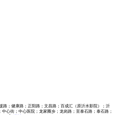
援路；健康路；正阳路；文昌路；百成汇（原沂水影院）；沂
；中心街；中心医院；龙家圈乡；龙岗路；至泰石路；泰石路；