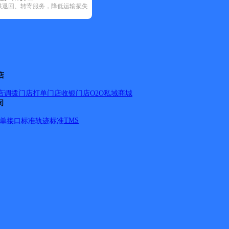
供退回、转寄服务，降低运输损失
递(37)
邮政国内(223)
圆通速递(29)
韵达速递(131)
宅急送(1)
中
县(2)
店
店调拨
门店打单
门店收银
门店O2O
私域商城
司
TMS
单
接口标准
轨迹标准
丽莎白花漾小区；盘古天地；沐熙大厦；科技鑫城；未来城；伊