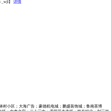
_wjl】
详情
林村小区；大海广告；豪德机电城；鹏盛装饰城；鲁南茶博