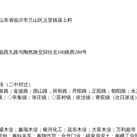
山东省临沂市兰山区义堂镇庙上村
九路与陶然路交回往北100路西289号
段（二中对过）
玉泉路；金波路；团山路；祥和路；丹阳路；正阳路；朝阳路；永
集镇；张庄镇；◇苏村镇；依汶镇；青驼镇（次日派送）【更新日期：
双盛木业；鑫瑞木业；银河化工；远东木业；大富木业；万利超市
君创；鑫钰名车；鑫翔汽贸；合升门业；硕泉混泥土；南楼工业