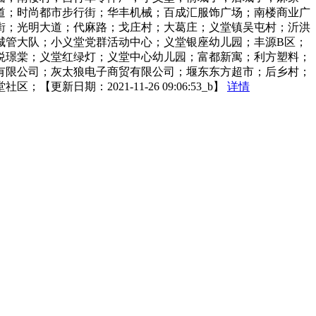
道；时尚都市步行街；华丰机械；百成汇服饰广场；南楼商业广
街；光明大道；代麻路；戈庄村；大葛庄；义堂镇吴屯村；沂洪
城管大队；小义堂党群活动中心；义堂银座幼儿园；丰源B区；
悦璟棠；义堂红绿灯；义堂中心幼儿园；富都新寓；利方塑料；
有限公司；灰太狼电子商贸有限公司；堰东东方超市；后乡村；
期：2021-11-26 09:06:53_b】
详情