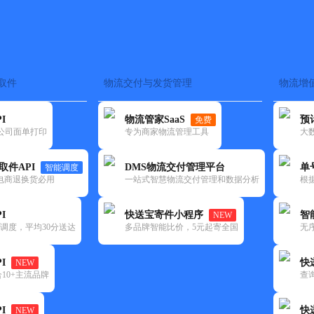
取件
物流交付与发货管理
物流增
在途监控
电子面单
快递查询
单号识别
上门取件
时效预测
I
物流管家SaaS
预
免费
流公司面单打印
专为商家物流管理工具
大
NEW
查询
取件API
DMS物流交付管理平台
单
智能调度
电商退换货必用
一站式智慧物流交付管理和数据分析
根
I
快送宝寄件小程序
智
NEW
调度，平均30分送达
多品牌智能比价，5元起寄全国
无
I
快
NEW
10+主流品牌
查
I
快
NEW