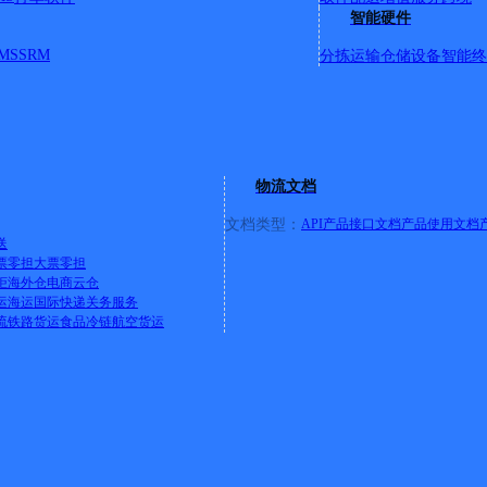
园；皇山花园三期；黄山城；东夷博物馆；沂河水上游乐园；皇山
智能硬件
；沈阳路21号；芝麻墩路；合肥路1号；合肥路2号；沂河路11
MS
SRM
分拣运输
仓储设备
智能终
；沂河路5号；沂河路6号；经济开发区管委会；中关村软件园；
城；御山河小区；皇山华府小区；皇山别墅；天俊商贸；钢材物
；前兰墩村；百易佳装饰城；御河湾小区；中创建材城；美多包
建材城；国新建材；沃尔沃路5号；沃尔沃路6号；沃尔沃路7
；长安路与沃尔沃路交会；江北1-8号门；幸福小镇小区；明
；芝麻墩党委；芝麻墩派出所；滨河花苑；东城社区；沂河路96
物流文档
；临工路107号；临工路115号；临工路117号；临工路119号；
临沂宾馆；临沂海关；巩村社区汇海隆家具街；北方国际五金城
文档类型：
API产品接口文档
产品使用文档
食品；中山路22号；绿威电动；韦官庄；凯洋医疗；科新机械；
送
票零担
大票零担
木艺；逍达五金；蓝天锅炉；联塑科技；天元产业基地；金方制
柜
海外仓
电商云仓
照线缆；百盛能源；绿特佳；超运电雕；鲁一机械；天元101
运
海运
国际快递
关务服务
林花园；月亮湾社区；金轮机械；国众科技；永佳动力；华澳能
流
铁路货运
食品冷链
航空货运
村；薛店子；肖堰村；湾子村；金榜龙城；清华苑；南楼子；官
工南厂；集成仪表；爱普工具；千琦机电；哲能赫太阳能；晋安
重工；浩宇科技；天辰重工；林辰实业；腾佳科技；正大机械；
科技；临工配件公司；沃兴机械；广顺医疗；掬涵家居；星海工
市；恒大绿洲工程项目部；沂蒙文化中心；王桥村；李石河村；
博一江阅；绿威电子；信邦生物；友康生物；秦岭村；德鑫北厂
村路中暨沂河一英里；巩村路沂河一英里；巩村空港物流城；沂河