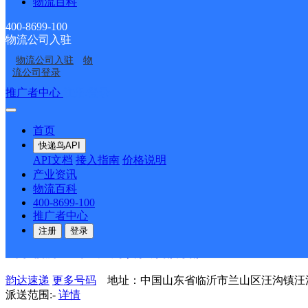
物流百科
品；银凤工业园；王桥社区；鲁运实业；沃兴畜牧；银河龙门花园
400-8699-100
山东临沂罗庄区公司盛庄街道滨河分部
物流公司入驻
物流公司入驻
物
韵达速递
更多号码
地址：山东省临沂市罗庄区盛庄街道中丘
流公司登录
派送范围:工业品采购中心；好好吃包子铺；一点五视力矫正
推广者中心
注册/登录
东区；吴白庄西区；尚屯村；李白庄沿街；陈白庄村委；陈白
河东路；宝丽未来城A区；宝丽未来城B区；宝丽未来城C区
傅屯家园；金六路铁路货场；康居家园；普村清河园；焦庄小
首页
鲁豪技校；清河南路排水维护管理处；首创水务；焦庄充电站
快递鸟API
人保理赔中心；奥丰奥迪；沂河路51号环球汽修；壹卡汽配城
API文档
接入指南
价格说明
正大超市； 临沂市安装公司；怡景绿洲；丰源检测；壹卡国
产业资讯
文创园；奥海奥迪；丰源检测站；百合兰庭；国人售楼处；清
物流百科
市；城建锦绣城；第九中学南校区；光耀子贡；沂州路焦庄佳园
400-8699-100
花园小区；十里坊商业街；清泉花苑；滨河润城；博雅新苑；高都
推广者中心
南路113-9999号；清河南路87号；【更新日期：2021-7-8 14:45
注册
登录
山东临沂兰山区汪沟镇服务部分部
韵达速递
更多号码
地址：中国山东省临沂市兰山区汪沟镇汪
派送范围:-
详情