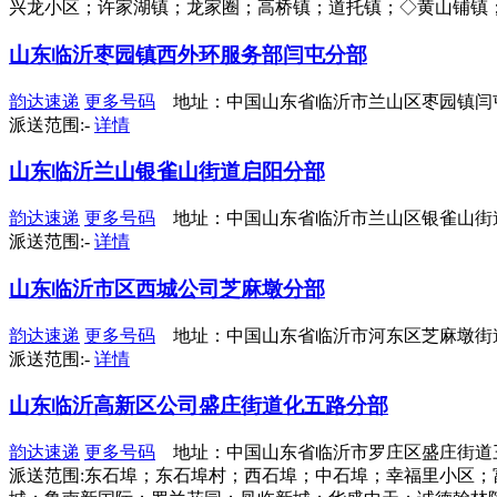
兴龙小区；许家湖镇；龙家圈；高桥镇；道托镇；◇黄山铺镇；四十里堡
山东临沂枣园镇西外环服务部闫屯分部
韵达速递
更多号码
地址：中国山东省临沂市兰山区枣园镇闫
派送范围:-
详情
山东临沂兰山银雀山街道启阳分部
韵达速递
更多号码
地址：中国山东省临沂市兰山区银雀山街道
派送范围:-
详情
山东临沂市区西城公司芝麻墩分部
韵达速递
更多号码
地址：中国山东省临沂市河东区芝麻墩街道
派送范围:-
详情
山东临沂高新区公司盛庄街道化五路分部
韵达速递
更多号码
地址：中国山东省临沂市罗庄区盛庄街道
派送范围:东石埠；东石埠村；西石埠；中石埠；幸福里小区