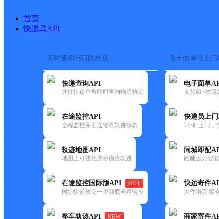
首页
快递鸟API
实时查询与订阅推送
电子面单与上门
搜索热词：
快递查询API
电子面单AP
首页
>
快递大全
>
快递网点
通过快递单号即时查询物流轨迹
支持60+物
快递大全
快运大全
快递时效
在途监控API
快递员上门
全程监控并推送物流轨迹状态
2小时上门，
快递公司
快递网点
轨迹地图API
同城即配AP
快递电话
地图上可视化展示物流轨迹
跑腿运力智能
快运公司
快运网点
在途监控国际版API
快运寄件AP
HOT
快运电话
国际快递轨迹一单到底全程监控
大件物流 聚合
查询
整车轨迹API
商家寄件AP
NEW
网点筛选