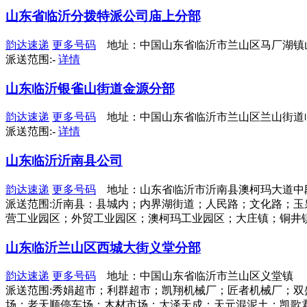
山东省临沂分拨特派公司庙上分部
韵达速递
更多号码
地址：中国山东省临沂市兰山区马厂湖镇
派送范围:-
详情
山东临沂银雀山街道金源分部
韵达速递
更多号码
地址：中国山东省临沂市兰山区兰山街道临西
派送范围:-
详情
山东临沂沂南县公司
韵达速递
更多号码
地址：山东省临沂市沂南县澳柯玛大道中
派送范围:沂南县：县城内；内界湖街道；人民路；文化路；
营工业园区；外贸工业园区；澳柯玛工业园区；大庄镇；铜井镇；◇辛
山东临沂兰山区西城大街义堂分部
韵达速递
更多号码
地址：中国山东省临沂市兰山区义堂镇
派送范围:秀娟超市；利群超市；凯翔机械厂；匠者机械厂；
场；老天顺停车场；木材市场；大泽天成；天元混泥土；凯歌