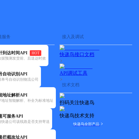
查快递
批量查询
值服务
接入及调试
计到达时间API
HOT
快递鸟接口文档
数据预测发货前、后送达时效
API调试工具
号自动识别API
据单号自动识别物流公司
技术文档
能地址解析API
序地址智能解析、补全为标准地址
扫码关注快递鸟
快递鸟技术支持
递可服务API
询快递公司该线路是否支持寄送
快递鸟全部产品
递拦截改址API