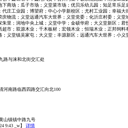
地下商场；瓜子市场；义堂菜市场；优贝乐幼儿园；知足常乐足
；代庄工业园；博望府；中心小学新校区；尤村工业园；幸福大
荣庆物流；义堂远通汽车大世界；义堂党委；化沂庄村委；义堂
家朱里；润地中央上城；义堂中学；金硕华府；大义堂新区；君
活超市；双源木业；千木板材；宏领木业；恒瑞木业；正邦饲料
镇吴家屯；大义堂；丰源新区；远通汽车大世界；小义堂社区；【更新日
九路与涞和北街交汇处
河南路临西四路交汇向北100
黄山镇镇中路九号
9:43 _w】
详情