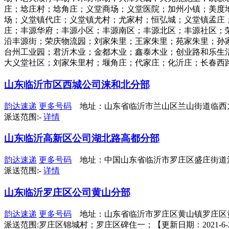
庄；埝庄村；埝角庄；义堂商场；义堂医院；加州小镇；美度
场；义堂镇代庄；义堂镇尤村；尤家村；恒弘城；义堂镇孟庄
庄；丰源华府；丰源小区；丰源南区；丰源北区；丰源社区；
沿丰源街；荣庆物流园；刘家朱里；王家朱里；苑家朱里；孙
台州工业园；君沂木业；金都木业；鑫泰木业；创业路和乐生
大义堂社区；刘家朱里村；堰角庄；代家庄；化沂庄；长春西路；义堂
山东临沂市区西城公司涞和北分部
韵达速递
更多号码
地址：山东省临沂市兰山区兰山街道临西
派送范围:-
详情
山东临沂高新区公司湖北路高都分部
韵达速递
更多号码
地址：中国山东省临沂市罗庄区盛庄街道清
派送范围:-
详情
山东临沂罗庄区公司黄山分部
韵达速递
更多号码
地址：山东省临沂市罗庄区黄山镇罗庄区
派送范围:罗庄区锦城村；罗庄区碑住一；【更新日期：2021-6-24 