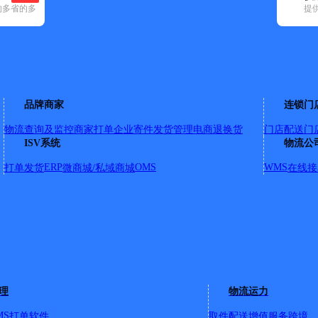
的多省的多
提
15)
申通快递(9)
顺丰速运(137)
速尔快递(10)
天地华宇(12)
优速快
临沭县(5)
罗庄区(26)
蒙阴县(1)
平邑县(1)
郯城县(1)
沂南县(2)
沂水
品牌商家
连锁门
物流查询及监控
商家打单
企业寄件
发货管理
电商退换货
门店配送
门
ISV系统
物流公
启阳路与陶然路交汇处178号
ERP
OMS
WMS
打单发货
微商城/私域商城
在线接
区202号
理
物流运力
山东省临沂市河东区经济开发区芝麻墩街道沃尔沃路12号
方城经开店；沂河路166号；开发区会展中心；慧谷小镇小区；伊
MS
打单软件
取件配送
增值服务
跨境