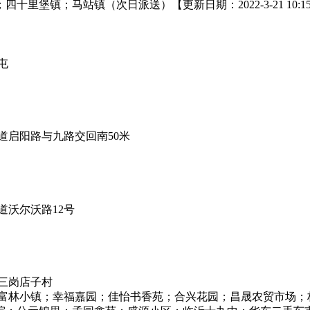
镇；马站镇（次日派送）【更新日期：2022-3-21 10:15 
屯
启阳路与九路交回南50米
沃尔沃路12号
三岗店子村
；富林小镇；幸福嘉园；佳怡书香苑；合兴花园；昌晟农贸市场；