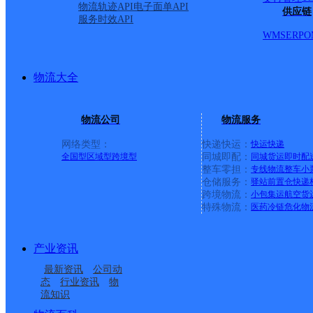
物流轨迹API
电子面单API
丽莎白小区；黄山农贸；指挥庄社区；埠前店社区；东正颐景
供应链
服务时效API
社区；玫瑰园小区；临工路131号；迪尚御园小区；沈阳路23号
WMS
ERP
O
正直检测；沂河路1号；沂河路2号；沂河路3号；沂河路4号
开发区公安局；名仕雅苑小区；奥海名苑；北方国际五金建材
郡花园；魅力之城；毛屯村；东兰墩小区；东兰墩村；西兰墩村
物流大全
土蜂机械；京华钢材；宏巨钢材；金阳钢管；朱家建材城；国际
方大物资；新环加油站对过；宝通加油站；鼎元商贸；鼎越商贸
园；莱茵国际；园丁花园；文博苑；临沂一中南校区；福布斯湾
物流公司
物流服务
路35号；昆明路48号；昆明路37号；昆明路50号；联邦路18号
光小区；日月城小区；掌舵东岸小区；皇山花园；经开水务；
网络类型：
快递快运：
快运
快递
械；中山路32号；中山路28号；恒泰装饰；秋香食品；友臣
全国型
区域型
跨境型
同城即配：
同城货运
即时配
整车零担：
专线物流
整车
小
汇恒卫浴；天成钢构；永华集团；原尚物流；振亚冷库；绿典
仓储服务：
驿站
前置仓
快递
至美标识；众友生物；广亚铝业；鸿博塑业；联创重工；双越驾
跨境物流：
小包集运
航空货
成机械；华夏重工；中裕燃气；第三人民医院；康复中心；杏
特殊物流：
医药冷链
危化物
天宠物；恒大绿洲；卓新天悦城；一品观园；滨河名邸；范沟
湖；怡和花园；小王湖；佳和社区；临工北厂；临工东厂；临
焕龙实业；德鑫机械；衍庆电器；科锐电子；宇顺物流；美联
产业资讯
业；三友重工；清大浩宇太阳能；天骄科技；千源盐业；国兴
最新资讯
公司动
金泰鞋厂；临沂一中南校；梅埠街道；肿瘤医院工地；永旺超
态
行业资讯
物
验小学南校区；零食部落；紫云府；湾子社区；龙门花园；海
流知识
府路东段；鲁特商贸；延安路121号；巩家村；刘家屋村；巩