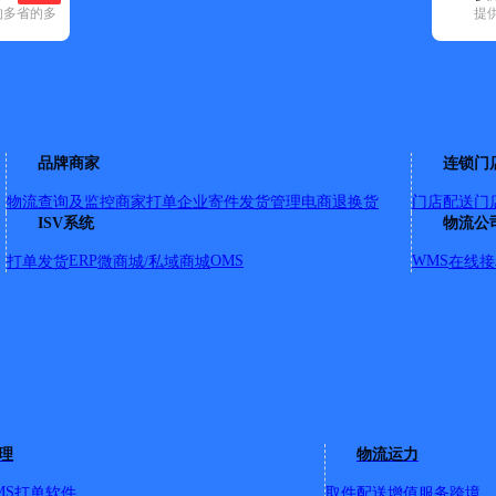
的多省的多
提
15)
申通快递(9)
顺丰速运(137)
速尔快递(10)
天地华宇(12)
优速快
庄区(6)
蒙阴县(1)
郯城县(1)
沂南县(2)
沂水县(2)
品牌商家
连锁门
物流查询及监控
商家打单
企业寄件
发货管理
电商退换货
门店配送
门
ISV系统
物流公
路交汇沿街8号
ERP
OMS
WMS
打单发货
微商城/私域商城
在线接
北水田0巷
理
物流运力
MS
打单软件
取件配送
增值服务
跨境