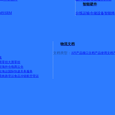
智能硬件
MS
SRM
分拣运输
仓储设备
智能终
北路与临册路交汇处
物流文档
文档类型：
API产品接口文档
产品使用文档
送
票零担
大票零担
柜
海外仓
电商云仓
运
海运
国际快递
关务服务
路东往北200米路东沿街
流
铁路货运
食品冷链
航空货运