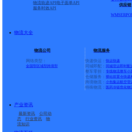
物流轨迹API
电子面单API
供应链
服务时效API
罗庄龙潭分部
WMS
ERP
O
优速快递
更多号码
地址：山东临沂市罗庄区临沂市罗庄区湖
派送范围:-
详情
物流大全
UH临沂兰山华强
物流公司
物流服务
优速快递
更多号码
地址：无
派送范围:金雀山街道,兰山街道,银雀山街道
详情
网络类型：
快递快运：
快运
快递
全国型
区域型
跨境型
同城即配：
同城货运
即时配
整车零担：
专线物流
整车
小
UH临沂河东城北
仓储服务：
驿站
前置仓
快递
跨境物流：
小包集运
航空货
优速快递
更多号码
地址：临沂市河东区温泉路与中昇街交汇处
特殊物流：
医药冷链
危化物
派送范围:太平街道,汤头街道
详情
UH临沂罗庄罗西
产业资讯
最新资讯
公司动
优速快递
更多号码
地址：临沂市罗庄区俄黄路40号
态
行业资讯
物
派送范围:-
详情
流知识