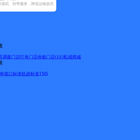
供退回、转寄服务，降低运输损失
递(37)
邮政国内(223)
圆通速递(29)
韵达速递(131)
宅急送(1)
中
店
店调拨
门店打单
门店收银
门店O2O
私域商城
司
TMS
单
接口标准
轨迹标准