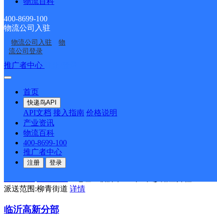
物流百科
UH临沂宏达
400-8699-100
优速快递
更多号码
地址：临沂市兰山区临西十一路与水田路交
物流公司入驻
派送范围:-
详情
物流公司入驻
物
流公司登录
UH临沂沂南
推广者中心
注册/登录
优速快递
更多号码
地址：临沂市沂南县界湖街道正阳路康宁
派送范围:孙祖镇,湖头镇,双堠镇,辛集镇,苏村镇,界湖街道,蒲汪镇
首页
快递鸟API
沂水彩虹分部
API文档
接入指南
价格说明
产业资讯
优速快递
更多号码
地址：山东省临沂市沂水县山东省临沂市
物流百科
派送范围:富官庄镇,圈里乡,崔家峪镇,泉庄镇,龙家圈街道,高庄镇
400-8699-100
推广者中心
UH临沂柳青美丽
注册
登录
优速快递
更多号码
地址：临沂市兰山区长沙路金升社区C区
派送范围:柳青街道
详情
临沂高新分部