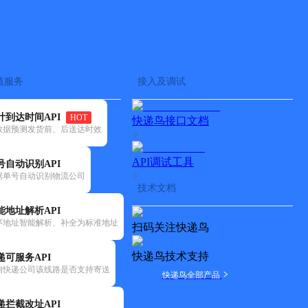
查快递
批量查询
值服务
接入及调试
计到达时间API
HOT
快递鸟接口文档
数据预测发货前、后送达时效
API调试工具
号自动识别API
据单号自动识别物流公司
技术文档
能地址解析API
序地址智能解析、补全为标准地址
扫码关注快递鸟
快递鸟技术支持
递可服务API
询快递公司该线路是否支持寄送
快递鸟全部产品
递拦截改址API