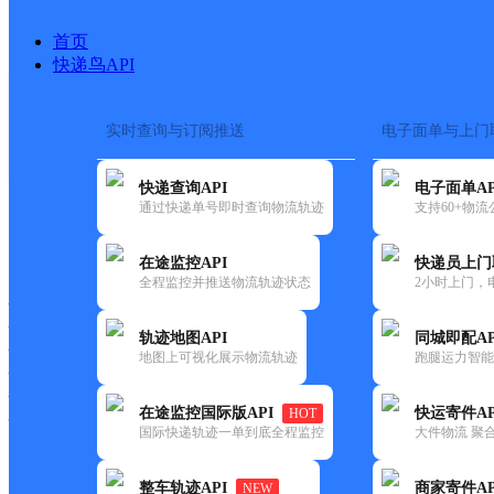
首页
快递鸟API
实时查询与订阅推送
电子面单与上门
搜索热词：
快递查询API
电子面单AP
首页
>
快递大全
>
快递网点
通过快递单号即时查询物流轨迹
支持60+物
快递大全
快运大全
快递时效
在途监控API
快递员上门
全程监控并推送物流轨迹状态
2小时上门，
快递公司
快递网点
轨迹地图API
同城即配AP
快递电话
地图上可视化展示物流轨迹
跑腿运力智能
快运公司
快运网点
在途监控国际版API
快运寄件AP
HOT
快运电话
国际快递轨迹一单到底全程监控
大件物流 聚合
查询
整车轨迹API
商家寄件AP
NEW
网点筛选