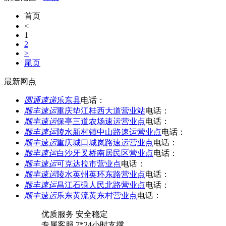
首页
<
1
2
>
尾页
最新网点
圆通速递
乐东县
电话：
顺丰速运
重庆垫江桂西大道营业站
电话：
顺丰速运
保亭三道农场速运营业点
电话：
顺丰速运
陵水新村镇中山路速运营业点
电话：
顺丰速运
重庆城口城岚路速运营业点
电话：
顺丰速运
白沙牙叉桥南居民区营业点
电话：
顺丰速运
可克达拉市营业点
电话：
顺丰速运
陵水英州英环东路营业点
电话：
顺丰速运
昌江石碌人民北路营业点
电话：
顺丰速运
乐东黄流黄东村营业点
电话：
优质服务 安全稳定
专属客服 7*24小时支撑