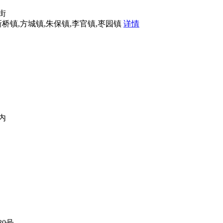
街
新桥镇,方城镇,朱保镇,李官镇,枣园镇
详情
内
0号