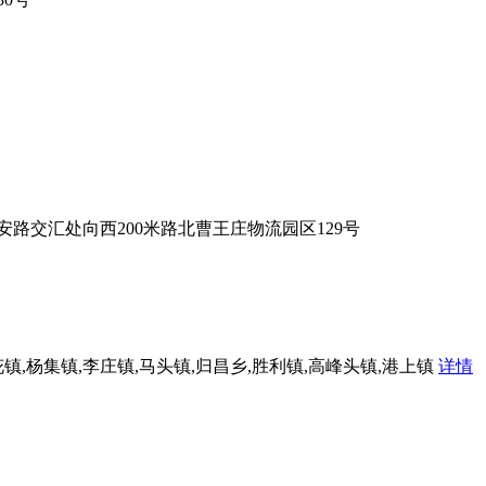
交汇处向西200米路北曹王庄物流园区129号
花镇,杨集镇,李庄镇,马头镇,归昌乡,胜利镇,高峰头镇,港上镇
详情