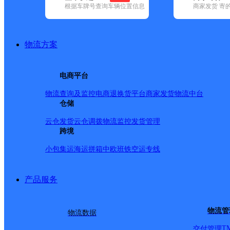
根据车牌号查询车辆位置信息
商家发货 寄
已选
城市：临沂市 ✕
快递：优速快递 ✕
清空已选
品牌:
不限
安能快递(20)
百世快递(21)
德邦快递(102)
极兔速递(
通快递(36)
物流方案
地区:
不限
费县(1)
河东区(7)
兰陵县(1)
兰山区(14)
临沭县(2)
罗
优速快递,临沂市,快递网点
电商平台
兰山开阳点部Q
物流查询及监控
电商退换货
平台商家发货
物流中台
仓储
优速快递
更多号码
地址：山东临沂市兰山区临西八路与开阳
派送范围:南坊街道
详情
云仓发货
云仓调拨
物流监控
发货管理
跨境
UH临沂玩具城分部
小包集运
海运拼箱
中欧班铁
空运专线
优速快递
更多号码
地址：临沂市兰山区商城路与水田路交汇
派送范围:-
详情
产品服务
UH临沂高新E
物流管
物流数据
优速快递
更多号码
地址：无
派送范围:-
详情
T
交付管理