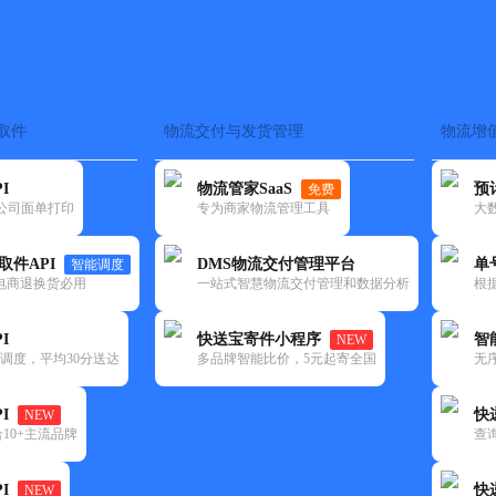
取件
物流交付与发货管理
物流增
在途监控
电子面单
快递查询
单号识别
上门取件
时效预测
I
物流管家SaaS
预
免费
流公司面单打印
专为商家物流管理工具
大
NEW
查询
取件API
DMS物流交付管理平台
单
智能调度
电商退换货必用
一站式智慧物流交付管理和数据分析
根
I
快送宝寄件小程序
智
NEW
调度，平均30分送达
多品牌智能比价，5元起寄全国
无
I
快
NEW
10+主流品牌
查
I
快
NEW