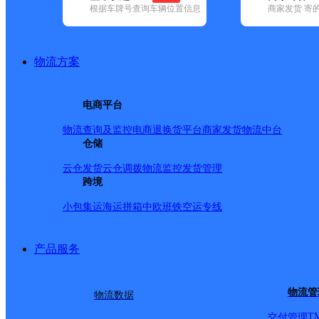
根据车牌号查询车辆位置信息
商家发货 寄
已选
城市：泉州市 ✕
地区：晋江市 ✕
清空已选
品牌:
不限
安能快递(8)
百世快递(31)
德邦快递(113)
极兔速递(5
国内(205)
圆通速递(69)
韵达速递(349)
中通快递(23)
物流方案
地区:
不限
(3)
安溪县(116)
德化县(48)
丰泽区(109)
惠安县(89)
县(36)
电商平台
晋江市,泉州市,快递网点
物流查询及监控
电商退换货
平台商家发货
物流中台
仓储
泉州晋江市和平北路营业
云仓发货
云仓调拨
物流监控
发货管理
跨境
小包集运
海运拼箱
中欧班铁
空运专线
德邦快递
更多号码
地址
产品服务
附近)
派送范围:-
详情
物流管
物流数据
T
交付管理