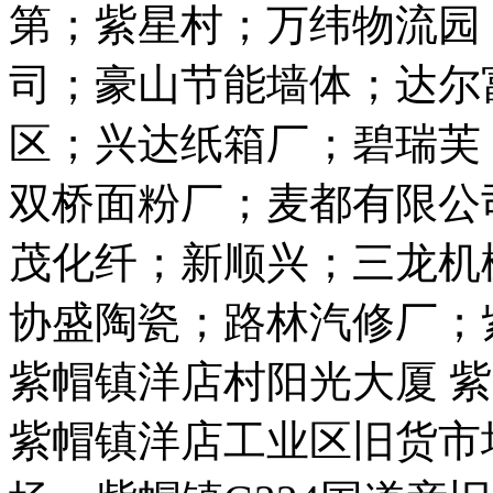
第；紫星村；万纬物流园
司；豪山节能墙体；达尔
区；兴达纸箱厂；碧瑞芙
双桥面粉厂；麦都有限公
茂化纤；新顺兴；三龙机
协盛陶瓷；路林汽修厂；
紫帽镇洋店村阳光大厦 紫
紫帽镇洋店工业区旧货市