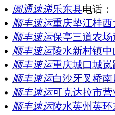
圆通速递
乐东县
电话：
顺丰速运
重庆垫江桂西
顺丰速运
保亭三道农场
顺丰速运
陵水新村镇中
顺丰速运
重庆城口城岚
顺丰速运
白沙牙叉桥南
顺丰速运
可克达拉市营
顺丰速运
陵水英州英环