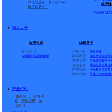
物流轨迹API
电子面单API
供应链
服务时效API
福建安海公司
WMS
ERP
O
申通快递
更多号码
地址：
物流大全
部
物流公司
物流服务
网络类型：
快递快运：
快运
快递
派送范围:永和镇、内坑
全国型
区域型
跨境型
同城即配：
同城货运
即时配
整车零担：
专线物流
整车
小
仓储服务：
驿站
前置仓
快递
金井镇。 大埔工业区、
跨境物流：
小包集运
航空货
特殊物流：
医药冷链
危化物
海工业区、新丰工业区、
产业资讯
湖工业区、英林第一工业
最新资讯
公司动
态
行业资讯
物
流知识
业园、七匹狼工业区、晋