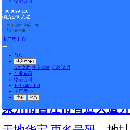
物流百科
400-8699-100
福建晋江公司
物流公司入驻
物流公司入驻
物
流公司登录
申通快递
更多号码
地址
推广者中心
注册/登录
世物流园斜对面申通快递
首页
快递鸟API
API文档
接入指南
价格说明
派送范围:市区、紫帽镇
产业资讯
物流百科
山乡。
详情
400-8699-100
推广者中心
注册
登录
泉州市晋江市智造大道分
天地华宇
更多号码
地址