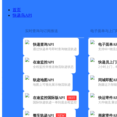
首页
快递鸟API
实时查询与订阅推送
电子面单与上门
搜索热词：
在途监控
快递查询API
电子面单AP
首页
>
快递大全
>
快递网点
通过快递单号即时查询物流轨迹
支持60+物
快递大全
快运大全
快递时效
在途监控API
快递员上门
全程监控并推送物流轨迹状态
2小时上门，
快递公司
快递网点
轨迹地图API
同城即配AP
快递电话
地图上可视化展示物流轨迹
跑腿运力智能
快运公司
快运网点
在途监控国际版API
快运寄件AP
HOT
快运电话
国际快递轨迹一单到底全程监控
大件物流 聚合
查询
整车轨迹API
商家寄件AP
NEW
网点筛选