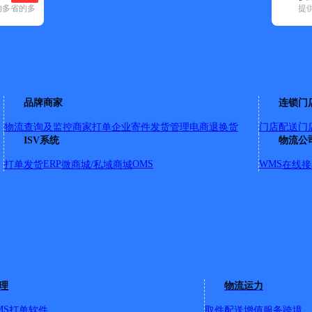
的多省的多
提
7)
申通快递(50)
顺丰速运(59)
速尔快递(15)
天地华宇(21)
优速快递
晋江市(240)
鲤城区(94)
洛江区(38)
南安市(154)
泉港区(22)
石狮市(
品牌商家
连锁门
物流查询及监控
商家打单
企业寄件
发货管理
电商退换货
门店配送
门
宫口村万里路452号
ISV系统
物流公
ERP
OMS
WMS
打单发货
微商城/私域商城
在线接
区思源西路153号
罗山街道下埔社区顶角；罗山街道下埔社区松脚下；罗山街道宏园
道后林社区延林中路；罗山街道后林社区下宅社区东路；罗山街
；罗山街道后林社区大宝饭店；罗山街道后林社区恒利商厦；罗
区意大利枫叶；罗山街道后林社区步贤鞋业公司；罗山街道后林
社区自然香茶业；罗山街道后林社区真味牛肉坊；罗山街道后林
理
物流运力
罗山街道后林社区晋江延林艺术幼儿园；罗山街道后林社区惠康
社区；罗山街道梧垵社区仑上村；罗山街道梧垵社区洋柄村；罗
MS
打单软件
取件配送
增值服务
跨境