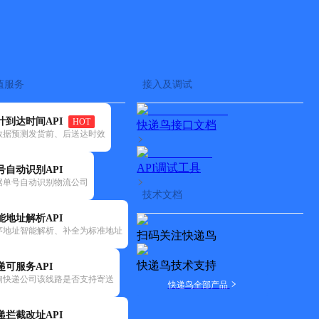
查快递
批量查询
值服务
接入及调试
计到达时间API
HOT
快递鸟接口文档
数据预测发货前、后送达时效
API调试工具
号自动识别API
据单号自动识别物流公司
技术文档
能地址解析API
序地址智能解析、补全为标准地址
扫码关注快递鸟
快递鸟技术支持
递可服务API
询快递公司该线路是否支持寄送
快递鸟全部产品
递拦截改址API