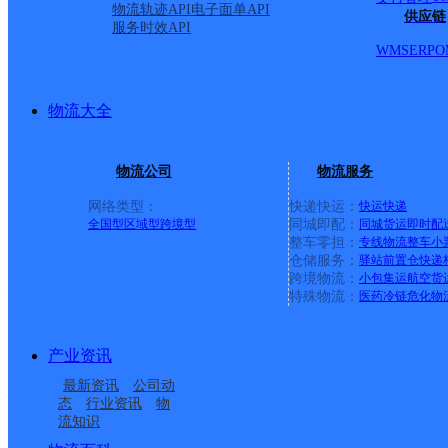
物流轨迹API
电子面单API
垵社区郭厝村；罗山街道梧垵社区古塘村；罗山街道梧垵社区帮
供应链
服务时效API
牛云仓8号仓；罗山街道梧垵社区灵秀路2号小牛顿食品；罗山
WMS
ERP
O
山街道梧垵社区维多利亚食品；罗山街道梧垵社区金妍琦服饰；
新潮家私厂；罗山街道许坑社区杨氏家私商场；罗山街道许坑
坑社区鸿星汽配；罗山街道许坑社区金猫蚊香厂；罗山街道许
物流大全
街道樟井街道智造大道1号；罗山街道电商物流园C栋；智造大道
园；福兴东路罗山段兰峰城市花园1-61号；福兴东路罗山段6
部；罗山街道梧桐社区福兴路钎丝美造型；罗山街道梧桐社区
物流公司
物流服务
山街道梧桐社区东风路顺通拉链公司；罗山街道梧桐社区福亿
江市罗山街道罗山街道北汽新能源晋江绿环4s店售后部； 十
网络类型：
快递快运：
快运
快递
区；罗山街道樟井社区金泉公司；罗山街道樟井社区玉紫家私
全国型
区域型
跨境型
同城即配：
同城货运
即时配
整车零担：
专线物流
整车
小
源北路；罗山街道樟井社区思源南路；罗山街道樟井社区思源东路；罗
仓储服务：
驿站
前置仓
快递
跨境物流：
小包集运
航空货
福建晋江市公司陈埭洋埭便民寄存点分部
特殊物流：
医药冷链
危化物
韵达速递
更多号码
地址：福建省泉州市晋江市陈埭镇洋埭村
派送范围:-
详情
产业资讯
最新资讯
公司动
福建晋江市公司闽达分部
态
行业资讯
物
流知识
韵达速递
更多号码
地址：福建省泉州市晋江市磁灶镇印刷基地