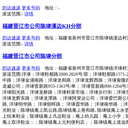
韵达速递
更多号码
地址：-
派送范围:-
详情
福建晋江市公司陈埭溪边KH分部
韵达速递
更多号码
地址：福建省泉州市晋江市陈埭镇溪边村沿江
派送范围:-
详情
福建晋江市公司陈埭分部
韵达速递
更多号码
地址：福建省泉州市晋江市陈埭镇洋埭村龙
派送范围:洋埭：洋埭鞋都路2000-2820号/双；洋埭鞋都路
中路；洋埭金浦南路；洋埭龙和路；洋埭龙辉西路；洋埭俊隆
龙威公司；洋埭晋新路955-1363号/单； 洋埭晋新路890
洋埭阳光路；洋埭龙桥路；洋埭村菜市场；洋埭步行街；洋埭东明巷；
洋埭龙辉东路；洋埭龙潭路 ；洋埭阿叟达公司；洋埭爱巴斯公
路, 洋埭明华路； 洋埭朝晖路； 洋埭霞华路； 洋埭南华路 
光鞋业；陈埭镇庵上凯云路,陈埭镇庵上善和路, 陈埭镇庵上
上恒来鞋业；陈埭镇庵上凡达鞋业；庵上幼儿园；庵上小学；陈
庵上双洋鞋业；；陈埭镇庵上元利便利店；；陈埭镇庵上道远商厦；陈