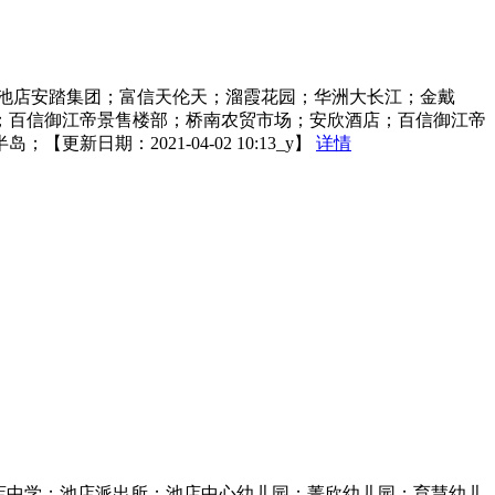
池店安踏集团；富信天伦天；溜霞花园；华洲大长江；金戴
；百信御江帝景售楼部；桥南农贸市场；安欣酒店；百信御江帝
期：2021-04-02 10:13_y】
详情
店中学；池店派出所；池店中心幼儿园；菁欣幼儿园；育慧幼儿