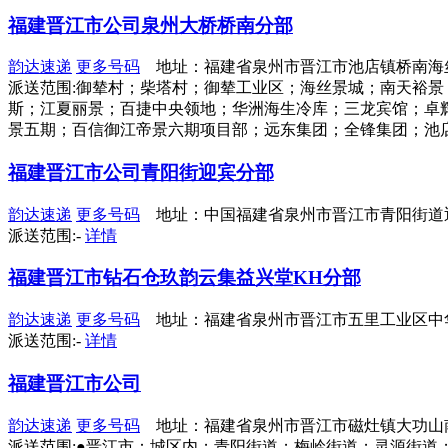
福建晋江市公司泉州大桥桥南分部
韵达速递
更多号码
地址：福建省泉州市晋江市池店镇桥南海丝
派送范围:御辇村；柴塔村；御辇工业区；海丝景城；南天裕
斯；江夏丽景；百捷中央领地；华洲海生冷库；三龙宾馆；卓
景五期；百信御江帝景六期项目部；远东集团；全锋集团；池店安踏工
福建晋江市公司青阳街迎宾分部
韵达速递
更多号码
地址：中国福建省泉州市晋江市青阳街道迎
派送范围:-
详情
福建晋江市钻石仓玖韵云集益兴堂KH分部
韵达速递
更多号码
地址：福建省泉州市晋江市五里工业区中
派送范围:-
详情
福建晋江市公司
韵达速递
更多号码
地址：福建省泉州市晋江市磁灶镇大功山南
派送范围:●晋江市：城区内；青阳街道；梅岭街道；灵源街