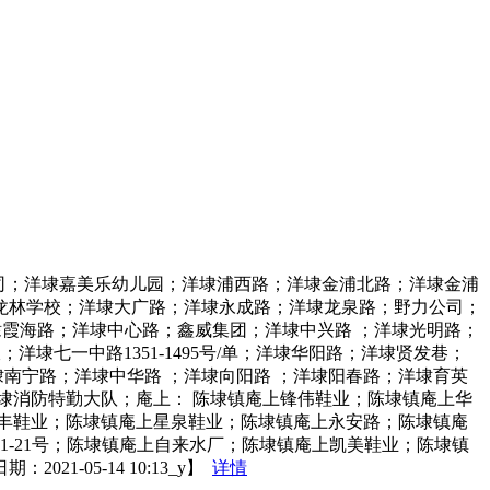
婴伦特公司；洋埭嘉美乐幼儿园；洋埭浦西路；洋埭金浦北路；洋埭金浦
龙林学校；洋埭大广路；洋埭永成路；洋埭龙泉路；野力公司；
路；洋埭霞海路；洋埭中心路；鑫威集团；洋埭中兴路 ；洋埭光明路；
洋埭七一中路1351-1495号/单；洋埭华阳路；洋埭贤发巷；
南宁路；洋埭中华路 ；洋埭向阳路 ；洋埭阳春路；洋埭育英
 洋埭消防特勤大队；庵上： 陈埭镇庵上锋伟鞋业；陈埭镇庵上华
鼎丰鞋业；陈埭镇庵上星泉鞋业；陈埭镇庵上永安路；陈埭镇庵
1-21号；陈埭镇庵上自来水厂；陈埭镇庵上凯美鞋业；陈埭镇
05-14 10:13_y】
详情