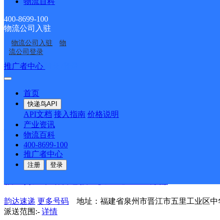
物流百科
派送范围:TAOBAO
详情
400-8699-100
福建晋江市公司青阳街双沟分部
物流公司入驻
物流公司入驻
物
韵达速递
更多号码
地址：福建省泉州市晋江市青阳街道双沟村
流公司登录
派送范围:江滨花园；双沟；梅岭工业区；【更新日期：2021-12-28
推广者中心
注册/登录
福建晋江市公司青华北区分部
首页
韵达速递
更多号码
地址：福建省泉州市晋江市青阳街道青华
快递鸟API
派送范围:青华北区；爱乐国际酒店；三通货运站；【更新日期：2021-
API文档
接入指南
价格说明
产业资讯
福建晋江市钻石仓华升KH分部
物流百科
400-8699-100
韵达速递
更多号码
地址：中国福建省泉州市晋江市陈埭镇江头
推广者中心
派送范围:-
详情
注册
登录
福建晋江市钻石仓福建供应链三KH分部
韵达速递
更多号码
地址：福建省泉州市晋江市五里工业区中
派送范围:-
详情