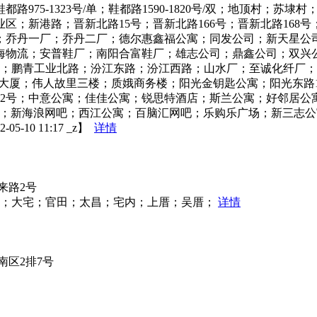
-1323号/单；鞋都路1590-1820号/双；地顶村；苏埭村；湖
区；新港路；晋新北路15号；晋新北路166号；晋新北路168
乔丹一厂；乔丹二厂；德尔惠鑫福公寓；同发公司；新天星公司
海物流；安普鞋厂；南阳合富鞋厂；雄志公司；鼎鑫公司；双兴
路；鹏青工业北路；汾江东路；汾江西路；山水厂；至诚化纤厂
商务大厦；伟人故里三楼；质娥商务楼；阳光金钥匙公寓；阳光东路
62号；中意公寓；佳佳公寓；锐思特酒店；斯兰公寓；好邻居公
吧；新海浪网吧；西江公寓；百脑汇网吧；乐购乐广场；新三志
0 11:17 _z】
详情
来路2号
桥；大宅；官田；太昌；宅内；上厝；吴厝；
详情
区2排7号