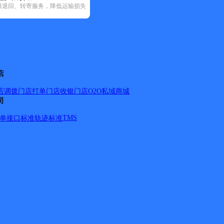
供退回、转寄服务，降低运输损失
(79)
邮政国内(205)
圆通速递(69)
韵达速递(349)
中通快递(23)
130)
永春县(36)
店
店调拨
门店打单
门店收银
门店O2O
私域商城
司
TMS
单
接口标准
轨迹标准
五金；罗山街道后林社区；罗山街道后林社区延林东路；罗山
道后林社区下宅社区西路；罗山街道后林社区下宅社区北路；罗
山街道后林社区金德利鞋业；罗山街道后林社区新宝顺名车维修
社区贤林家私商场；罗山街道后林社区无名时尚烫染；罗山街道
社区新旺佳超市；罗山街道后林社区标豪商厦；罗山街道后林社
食品大厦；罗山街道后林社区闽益二手车；罗山街道后林社区海
山街道梧垵社区洪厝村；罗山街道梧垵社区江厝村；罗山街道梧