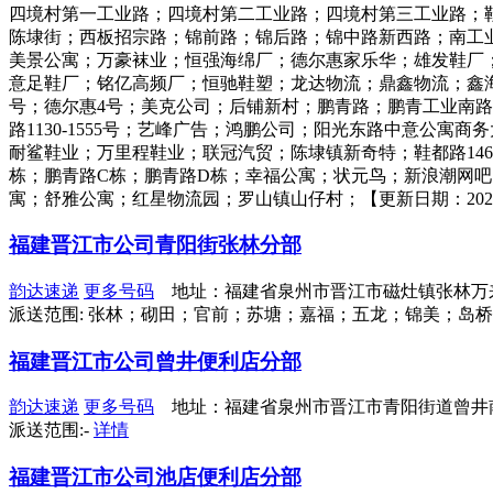
四境村第一工业路；四境村第二工业路；四境村第三工业路；鞋都路975
陈埭街；西板招宗路；锦前路；锦后路；锦中路新西路；南工业
美景公寓；万豪袜业；恒强海绵厂；德尔惠家乐华；雄发鞋厂；
意足鞋厂；铭亿高频厂；恒驰鞋塑；龙达物流；鼎鑫物流；鑫
号；德尔惠4号；美克公司；后铺新村；鹏青路；鹏青工业南
路1130-1555号；艺峰广告；鸿鹏公司；阳光东路中意公寓
耐鲨鞋业；万里程鞋业；联冠汽贸；陈埭镇新奇特；鞋都路14
栋；鹏青路C栋；鹏青路D栋；幸福公寓；状元鸟；新浪潮网
寓；舒雅公寓；红星物流园；罗山镇山仔村；【更新日期：2022-05-1
福建晋江市公司青阳街张林分部
韵达速递
更多号码
地址：福建省泉州市晋江市磁灶镇张林万
派送范围: 张林；砌田；官前；苏塘；嘉福；五龙；锦美；岛
福建晋江市公司曾井便利店分部
韵达速递
更多号码
地址：福建省泉州市晋江市青阳街道曾井南
派送范围:-
详情
福建晋江市公司池店便利店分部