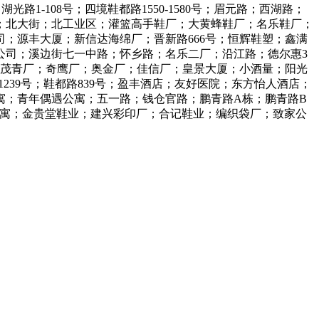
光路1-108号；四境鞋都路1550-1580号；眉元路；西湖路；
号；北大街；北工业区；灌篮高手鞋厂；大黄蜂鞋厂；名乐鞋厂；
；源丰大厦；新信达海绵厂；晋新路666号；恒辉鞋塑；鑫满
公司；溪边街七一中路；怀乡路；名乐二厂；沿江路；德尔惠3
；茂青厂；奇鹰厂；奥金厂；佳信厂；皇景大厦；小酒量；阳光
1239号；鞋都路839号；盈丰酒店；友好医院；东方怡人酒店；
寓；青年偶遇公寓；五一路；钱仓官路；鹏青路A栋；鹏青路B
公寓；金贵堂鞋业；建兴彩印厂；合记鞋业；编织袋厂；致家公