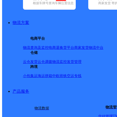
根据车牌号查询车辆位置信息
商家发货 寄
已选
城市：泉州市 ✕
地区：晋江市 ✕
清空已选
品牌:
不限
安能快递(8)
百世快递(31)
德邦快递(113)
极兔速递(5
地区:
不限
(3)
安溪县(116)
德化县(48)
丰泽区(109)
惠安县(89)
物流方案
晋江市,泉州市,快递网点
福建晋江市公司陈埭镇西滨分部
电商平台
物流查询及监控
电商退换货
平台商家发货
物流中台
韵达速递
更多号码
地址：中国福建省泉州市晋江市陈埭镇西滨
仓储
派送范围:-
详情
云仓发货
云仓调拨
物流监控
发货管理
福建晋江市公司后林分部
跨境
小包集运
海运拼箱
中欧班铁
空运专线
韵达速递
更多号码
地址：福建省泉州市晋江市罗山街道樟井社
派送范围:罗山街道下埔社区；罗山街道下埔社区南洋新厝；
街道后林社区延林北路；罗山街道后林社区延林西路；罗山街
产品服务
山街道欧日家居广场；罗山街道后林社区新兴机动车服务公司
中心；罗山街道后林社区创艺发型设计中心；罗山街道后林社
后林社区阿牛水煮；罗山街道后林社区下宅村；罗山街道后林
物流管
物流数据
区车友邦汽车美容会所；罗山街道后林社区吉利万运特约站；
西之星汽车服务；福兴东路589号冠科科技园；罗山街道梧垵
T
交付管理