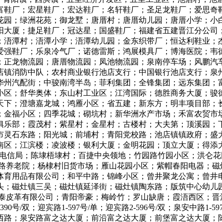
富鞋厂；宏星鞋厂；宏达鞋厂；名轩鞋厂；圣足龙鞋厂；爱思奇
花园；绿洲花苑；御龙墅；唐厝村；唐厝幼儿园；唐厝小学；小
阳大厦；捷足鞋厂；冠达星；国盛鞋厂；福建省五建晋江分公司
；浯潭村；浯潭小学；浯潭幼儿园；金东织带厂；恒达利鞋业；
爱强鞋厂；乐泉冷气厂；诺德雷斯；鸿展模具厂；博海医院；韦德
；正龙物流园；唐厝物流园；凤池物流园；泉南停车场；风鹏汽
店镇消防中队；农村商业银行池店支行；中国银行池店支行；泉
华州汽配街；中骏南湾半岛；菲利集团；全锋集团；远东集团；
小区；舒华奥体；东山村工业区；江湾国际；德胜商务大厦；骏
天下；澄塘嘉龙城；鸿雁小区；省五建；新东方；明丰项目部；
；金福小区；四季花城；砌坑村；新华洲水产市场；禾富农贸市
俱乐部；霞茂村；紫星村；金星村；古楼村；大夫第；顶溪园；
市灵石东路；阳光城；前埔村；青阳党校路；池店镇镇政府；盛
南区；江滨楼；凌波楼；银利大厦；金明花园；顶立大厦；得添
市场；灵源电信局；陈埭梧埭村；百捷中央领地；竹园路竹园小区；
官路养老院；杨棣村旧货市场；雁山花园小区；紫帽春阳电器；磁
体育用品有限公司；和平中路；锦峰小区；曾井聚龙公寓；曾井
头；磁灶镇三吴；磁灶镇延泽街；磁灶镇陶东路；版筑中心幼儿园
；源泰皮革有限公司；青阳帝豪；梅岭竹；罗山缺唐；霞浯西区；晋
路2-390号/双；迎宾路1-597号/单；迎宾路2-596号/双；泉安中路
路；泉安路富之达大厦；前沿富之达大厦；前堡富之达大厦；陈埭