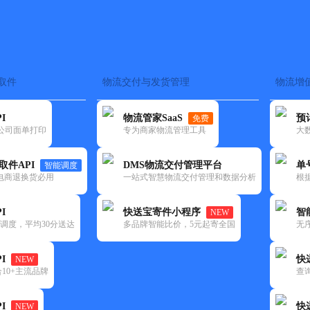
取件
物流交付与发货管理
物流增
在途监控
电子面单
快递查询
单号识别
上门取件
时效预测
I
物流管家SaaS
预
免费
流公司面单打印
专为商家物流管理工具
大
NEW
查询
取件API
DMS物流交付管理平台
单
智能调度
电商退换货必用
一站式智慧物流交付管理和数据分析
根
I
快送宝寄件小程序
智
NEW
调度，平均30分送达
多品牌智能比价，5元起寄全国
无
I
快
NEW
10+主流品牌
查
I
快
NEW