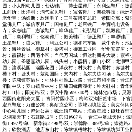
园；小太阳幼儿园；创达鞋厂；博士屋鞋厂；永利达鞋厂；捷
工商所；田洋村；淘气宝贝鞋厂；宝名鞋厂；海欲科技；绿洲
老华宝；汤姆斯；欣淘电子；三号茶博汇总部；紫阳公寓；紫
堂佛具厂；诚信家具厂；国榕鞋厂；老唐铁厂；生辉机电设备
寺；承志鞋厂；志诚鞋厂；峰华鞋厂；钜弘鞋厂；凯毅鞋厂；
鞋厂；康利鞋厂；铭泰鞋厂；振美鞋厂；德正鞋厂；丰源鞋厂
王星鞋厂；盛大鞋厂；利亚公司；德和汽车园；蒙牛仓库；池
景；海丝景城；御辇村；柴塔村；御辇工业区；华州安置房；
村；霞福村；西宅小区；当代万国城；恒达利商务大厦；霞福
幼儿园；圣恩嘉幼儿园；钱头村；小霞梧；雁山小区；龙湖甲
园；溜溪花园；溜园花园；洋茂村；村头村；高厝村；赤塘村
楼下村；塘头村；紫湖国际；寮内村；高尔夫练习场；高尔夫
楼；陈埭镇苏厝村；桂林村桂淮工业路；晋江市和平路；晋江
消防中队；罗山镇后林村；陈埭四镜西湖街；坤大鞋材；青华
村1-11排；阳光路/双；泉安中路599-740号；翰林池
西园街道阳光大厦； 青阳竹园小区；梅岭双沟旧货市场；下
宏兴鞋底；万佳公寓；奥耐克公司；陈埭四境社区；美克休闲
中心幼儿园；鸿运公寓；磁灶镇广电站；海西星城；磁灶香铺
龙湖嘉天下；石鼓路12号；滨阳路67号 ；晋江中航城天悦
街1-497号/单；新华街2-498号/双；崇德路1-389号/单；崇德
路；欣悦酒店；池店东山村；陈埭镇梧埭村；陈埭镇坊脚工业西