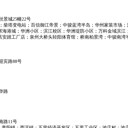
景城25幢22号
景；柴塔变电站；百信御江帝景；中骏蓝湾半岛；华州家装市场；
辉海港城；华洲小区；滨江校区；华洲堤防小区；万科金域滨江
厂店；泉州大桥头轻阳体育馆；桥南柏景湾；中骏南湾半岛；【更新日
宾路88号
华路
路11号
道；青阳镇；西滨镇；五里经济开发区；五里工业区；池店村；池