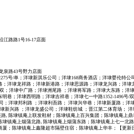
路路1号16-17店面
泉路43号野力店面
1571-2275号/单；洋埭新淇乐公司；洋埭168商务酒店；洋埭
路；洋埭龙祥路；洋埭新港路；洋埭思源路；洋埭龙兴路；洋埭
-1204号/双；洋埭中广路；洋埭洲尾路 ；洋埭将军路；洋埭大东
洋埭西明路；洋埭吉祥巷；洋埭七一中路1352-1496号/双；
司；洋埭邦利路 ；洋埭利吾路； 洋埭兴华巷；洋埭新厦路；洋埭
；洋埭新兴路 ；洋埭龙盛公司；洋埭鞋纺城 ；晋江第二体育场；
永坚路, 陈埭镇庵上联发鞋材；陈埭镇庵上百兴集团；陈埭镇庵上
埭镇庵上烟蒲北路, 陈埭镇庵上烟蒲东路；陈埭镇庵上七一北路
埭镇庵上鑫隆超市隔壁住宿；陈埭镇庵上华丰；【更新日期：2021-