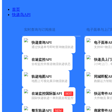
首页
快递鸟API
实时查询与订阅推送
电子面单与上门
搜索热词：
快递查询API
电子面单AP
首页
>
快递大全
>
快递网点
通过快递单号即时查询物流轨迹
支持60+物
快递大全
快运大全
快递时效
在途监控API
快递员上门
全程监控并推送物流轨迹状态
2小时上门，
快递公司
快递网点
轨迹地图API
同城即配AP
快递电话
地图上可视化展示物流轨迹
跑腿运力智能
快运公司
快运网点
在途监控国际版API
快运寄件AP
HOT
快运电话
国际快递轨迹一单到底全程监控
大件物流 聚合
查询
整车轨迹API
商家寄件AP
NEW
网点筛选