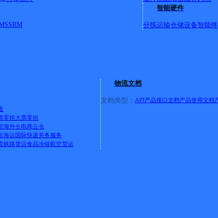
尾村；罗山街道梧垵社区蔡厝村；罗山街道新园路88号；罗山
智能硬件
街道梧垵社区新园路88号麦斯食品；罗山街道梧垵社区婴舒宝；
MS
SRM
分拣运输
仓储设备
智能终
智造大道1-20号；罗山街道许坑工业区；罗山街道许坑社区
社区金海福珠宝金行；罗山街道许坑社区罗山古坑小学；罗山街
坑社区平安西路；罗山街道许坑社区平安北路；罗山街道许坑社
电商物流园D栋；罗山街道智造大道1号D栋；罗山街道智造大道1
82号-124；罗山街道梧桐社区兰高尔夫会所；罗山街道梧桐社
东风路晋江市金绫织造有限公司；罗山街道梧桐社区十五号路；
物流文档
电子厂梧桐村兴达路16号；罗山街道梧桐社区兴达路；罗山街道
五号路豪信汽车城三期；罗山街道梧桐社区永顺加油站；罗山街道梧
文档类型：
API产品接口文档
产品使用文档
商场；罗山街道樟井社区龙辉祥门窗厂；罗山街道樟井社区百顺
送
票零担
大票零担
山街道樟井社区思源西路；罗山街道豪新食品市场物流中心【更新日期：
柜
海外仓
电商云仓
运
海运
国际快递
关务服务
流
铁路货运
食品冷链
航空货运
大功山南路11号