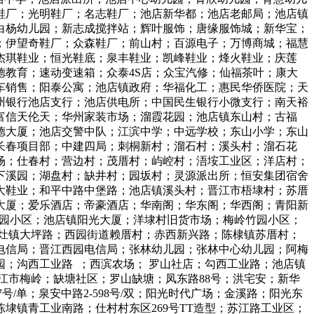
鞋厂；光明鞋厂；名志鞋厂；池店新华都；池店老邮局；池店镇
白杨幼儿园；新志成搅拌站；辉叶服饰；唐缘服饰城；新华宝；
；伊望奇鞋厂；众森鞋厂；前山村；百源电子；万博商城；福慧
杰琪鞋业；恒光鞋底；泉丰鞋业；凯峰鞋业；烽火鞋业；庆莲
教育；速动变速箱；众泰4S店；众宝汽修；仙福茶叶；康大
车销售；阳泰公寓；池店镇政府；华福化工；惠民华侨医院；天
州银行池店支行；池店供电所；中国民生银行小微支行；南天裕
富信天伦天；华州家装市场；溜霞花园；池店镇东山村；古福
德大厦；池店交警中队；江滨中学；中远学校；东山小学；东山
长春项目部；中建四局；刺桐新村；溜石村；溪头村；溜石花
场；仕春村；营边村；茂厝村；屿崆村；浯垵工业区；洋店村；
下溪园；湖盘村；缺井村；园坂村；灵源派出所；恒安集团宿舍
大鞋业；和平中路中堡路；池店镇溪头村；晋江市梧埭村；苏厝
大厦；爱乐酒店；帝豪酒店；华南阁；华东阁；华西阁；青阳新
洪仑花园小区；池店镇阳光大厦；洋埭村旧货市场；梅岭竹园小区；
灶镇大坪路；西园街道赖厝村；赤西新兴路；陈棣镇苏厝村；
电信局；晋江西园电信局；张林幼儿园；张林中心幼儿园；阿梅
；沟西工业路 ；西滨农场； 罗山社店；勾西工业路；池店镇
江市梅岭；缺塘社区；罗山缺塘；凤东路88号；洪宅安；新华
1-597号/单；泉安中路2-598号/双；阳光时代广场；金溪路；阳光东
镇青工业南路；仕村村东区269号TT造型；苏江路工业区；