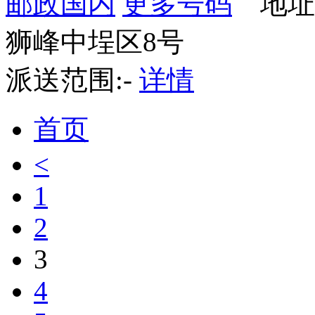
邮政国内
更多号码
地址
狮峰中埕区8号
派送范围:-
详情
首页
<
1
2
3
4