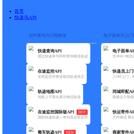
首页
快递鸟API
实时查询与订阅推送
电子面单与上门
搜索热词：
在途监控
快递查询API
电子面单AP
首页
>
快递大全
>
快递网点
通过快递单号即时查询物流轨迹
支持60+物
快递大全
快运大全
快递时效
在途监控API
快递员上门
全程监控并推送物流轨迹状态
2小时上门，
快递公司
快递网点
轨迹地图API
同城即配AP
快递电话
地图上可视化展示物流轨迹
跑腿运力智能
快运公司
快运网点
在途监控国际版API
快运寄件AP
HOT
快运电话
国际快递轨迹一单到底全程监控
大件物流 聚合
查询
整车轨迹API
商家寄件AP
NEW
网点筛选