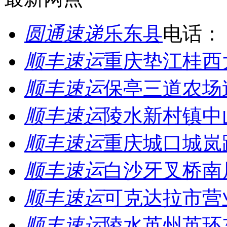
圆通速递
乐东县
电话：
顺丰速运
重庆垫江桂西
顺丰速运
保亭三道农场
顺丰速运
陵水新村镇中
顺丰速运
重庆城口城岚
顺丰速运
白沙牙叉桥南
顺丰速运
可克达拉市营
顺丰速运
陵水英州英环