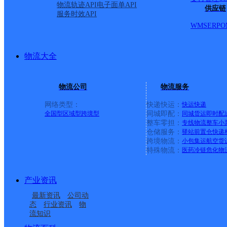
派送范围:-
详情
物流轨迹API
电子面单API
供应链
服务时效API
WMS
ERP
O
中国邮政集团有限公司泉
物流大全
邮政国内
更多号码
地址
物流公司
物流服务
镇下宫村下街128-2号
网络类型：
快递快运：
快运
快递
全国型
区域型
跨境型
同城即配：
同城货运
即时配
整车零担：
专线物流
整车
小
派送范围:-
详情
仓储服务：
驿站
前置仓
快递
跨境物流：
小包集运
航空货
特殊物流：
医药冷链
危化物
张厝邮政支局
产业资讯
最新资讯
公司动
邮政国内
更多号码
地址
态
行业资讯
物
流知识