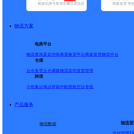
根据车牌号查询车辆位置信息
商家发货 寄
已选
城市：泉州市 ✕
地区：晋江市 ✕
清空已选
品牌:
不限
安能快递(8)
百世快递(31)
德邦快递(113)
极兔速递(5
国内(205)
圆通速递(69)
韵达速递(349)
中通快递(23)
物流方案
地区:
不限
(3)
安溪县(116)
德化县(48)
丰泽区(109)
惠安县(89)
县(36)
晋江市,泉州市,快递网点
电商平台
物流查询及监控
电商退换货
平台商家发货
物流中台
灵源邮政支局
仓储
邮政国内
更多号码
地址：福建省泉州市晋江市灵安路175号
云仓发货
云仓调拨
物流监控
发货管理
派送范围:-
详情
跨境
小包集运
海运拼箱
中欧班铁
空运专线
龙湖邮政支局
邮政国内
更多号码
地址
产品服务
中山街南路349号
物流管
物流数据
T
交付管理