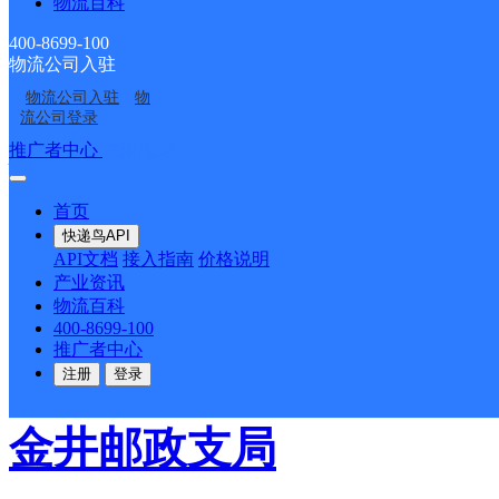
物流百科
张厝村北区124号
400-8699-100
物流公司入驻
派送范围:-
详情
物流公司入驻
物
流公司登录
伍堡邮政支局
推广者中心
注册/登录
首页
邮政国内
更多号码
地址
快递鸟API
API文档
接入指南
价格说明
产业资讯
嘉排村邮电西区3号
物流百科
400-8699-100
推广者中心
派送范围:-
详情
注册
登录
金井邮政支局