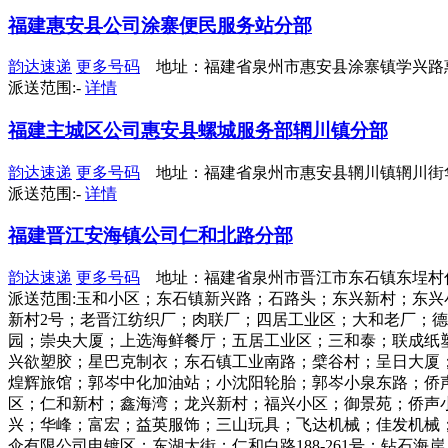
福建惠安县公司涂寨便民服务站分部
韵达速递
更多号码
地址：福建省泉州市惠安县涂寨镇学兴路
派送范围:-
详情
福建主城区公司惠安县螺城服务部辋川镇分部
韵达速递
更多号码
地址：福建省泉州市惠安县辋川镇辋川街
派送范围:-
详情
福建晋江安海镇公司仁和北路分部
韵达速递
更多号码
地址：福建省泉州市晋江市东石镇东埕村仁和北
派送范围:玉和小区；东石镇新兴路；石路头；东兴新村；东兴
新村2号；老晋江纺织厂；肉联厂；四居工业区；大和老厂；
园；崇央大厦；上选海鲜餐厅；五居工业区；三和泰；联成纸
兴欲塑胶；星巴克制衣；东石镇工业南路；檗谷村；呈日大厦
煌辉旅馆；郭岑中化加油站；小沈阳轮胎；郭岑小泉东路；侨
区；仁和新村；鑫海湾；龙兴新村；福兴小区；御景苑；侨声
兴；华峰；富宏；益英服饰；三山玩具；飞达机械；佳发机械；
伞有限公司电镀区；东湖大街；仁和白路188-261号；钻