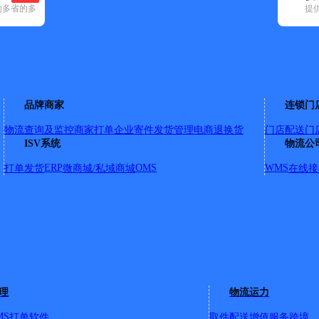
的多省的多
提
7)
申通快递(50)
顺丰速运(59)
速尔快递(15)
天地华宇(21)
优速快递
23)
鲤城区(23)
洛江区(5)
南安市(43)
泉港区(1)
石狮市(54)
永春县
品牌商家
连锁门
物流查询及监控
商家打单
企业寄件
发货管理
电商退换货
门店配送
门
94-9号
ISV系统
物流公
0号；泉山路170号；电力学校宿舍；紫荆广场；枫叶大厦；泉山路D
北路510北峰供俏社；剑影学校；剑影武术学校；尾瑶路1-45号；普
ERP
OMS
WMS
打单发货
微商城/私域商城
在线接
远花园；星湖苑；盛荣苑二期；星湖苑一期；星湖苑二期；联成花
园一期；宝龙花园二期；新华北路500-660号/双；新华北路4
路；湖邸西湖；元泰商厦；西郊菜市场；西苑工业区；城西公寓
江商贸大厦；忠堡路2-9998号/双；忠堡路1-87号/单；西
；金营大夏；白水营56号；海裕大厦；税务局宿舍；北峰模具厂；
成村；金色花园；天湖山干休所；西湖小学；园林宿舍；国统公寓
街道西贤路中源大厦；【更新日期：2022-6-20 16:26:17
理
物流运力
MS
打单软件
取件配送
增值服务
跨境