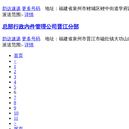
韵达速递
更多号码
地址：福建省泉州市鲤城区鲤中街道学府路
派送范围:-
详情
总部行政内件管理公司晋江分部
韵达速递
更多号码
地址：福建省泉州市晋江市磁灶镇大功山
派送范围:-
详情
首页
<
1
2
3
4
5
6
7
8
9
10
11
>
尾页