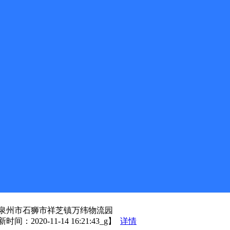
边；仑后村；岐山村；玉溪东区；玉溪西区；玉溪南区；莲塘村；
；云裳小镇；侨城集团；福田村；玉湖村；豪佳威大厦；纯纯发
2号；旦厝西区129号；永灰狼便利店；鑫联超市；旦厝旧菜市场
；周坑村；锦岭村；四石柱；观头村；瑞安村；羊角山；石楼村
厝村；英墩沪坑村；永和镇中心幼儿园；骏风物流中心；永和镇
茂亭山后；【更新日期：2020-01-07 16:08_g】
详情
省泉州市南安市仑苍镇园美街217号
1-06-22 10:13_y】
详情
坂街100号
泉州市石狮市祥芝镇万纬物流园
0-11-14 16:21:43_g】
详情