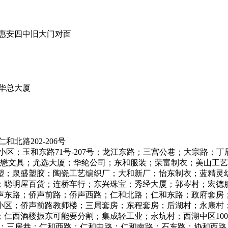
惠安四中旧大门对面
华总大厦
路202-206号
小区；玉和东路71号-207号；龙江东路；三宫公巷；大宗路；
德懋文具；尤选大厦；华纶公司；东和服装；荣富制衣；美山工
塑；泉盛塑胶；陶瓷工艺编织厂；大和新厂；怡东制衣；蓝精灵
；聪明屋百货；连桥车行；东兴珠宝；秀经大厦；郭岑村；宏德
声东路；侨声前路；侨声西路；仁和北路；仁和东路；政府套房
小区；侨声前路教师楼；三局套房；东程套房；后湖村；永康村
仁西酒楼振东可能要分割；集成轻工业；永坑村；西湖中区10
石海岸；三房巷；仁和西路；仁和中路；仁和南路；石东路；协和西