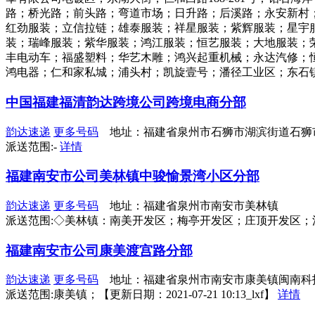
路；桥光路；前头路；弯道市场；日升路；后溪路；永安新村
红劲服装；立信拉链；雄泰服装；祥星服装；紫辉服装；星宇
装；瑞峰服装；紫华服装；鸿江服装；恒艺服装；大地服装；
丰电动车；福盛塑料；华艺木雕；鸿兴起重机械；永达汽修；
鸿电器；仁和家私城；浦头村；凯旋壹号；潘径工业区；东石镇湖头；龟湖
中国福建福清韵达跨境公司跨境电商分部
韵达速递
更多号码
地址：福建省泉州市石狮市湖滨街道石狮
派送范围:-
详情
福建南安市公司美林镇中骏愉景湾小区分部
韵达速递
更多号码
地址：福建省泉州市南安市美林镇
派送范围:◇美林镇：南美开发区；梅亭开发区；庄顶开发区
福建南安市公司康美渡宫路分部
韵达速递
更多号码
地址：福建省泉州市南安市康美镇闽南科
派送范围:康美镇；【更新日期：2021-07-21 10:13_lxf】
详情