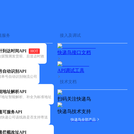
查快递
批量查询
值服务
接入及调试
计到达时间API
HOT
快递鸟接口文档
数据预测发货前、后送达时效
API调试工具
号自动识别API
据单号自动识别物流公司
技术文档
能地址解析API
序地址智能解析、补全为标准地址
扫码关注快递鸟
快递鸟技术支持
递可服务API
询快递公司该线路是否支持寄送
快递鸟全部产品
递拦截改址API