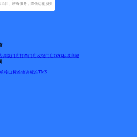
供退回、转寄服务，降低运输损失
(79)
邮政国内(205)
圆通速递(69)
韵达速递(349)
中通快递(23)
(1)
店
店调拨
门店打单
门店收银
门店O2O
私域商城
司
幢； 泉山路E幢； 泉山路F幢；西湖豪庭；山水西湖；鑫亿西湖
明捉改工程A； 普明捉改工程B； 普明捉改工程C；普明捉改工程
TMS
单
接口标准
轨迹标准
苑；七星街；西湖街；书香雅苑；星湖路；盛贤路；西湖花园；
25-735号/单；城西路拓改工程北一区；城西路北二区；城西
；西华公寓；北峰镇公寓；塔美路；聚鑫荣；西湖印象；拓改工
宝路；西堡路；白水营；乌墩村；西贤路；西贤路电商园；金碧大
盛贤路69号；盛贤路87号；盛贤路89号；盛贤路101号；盛
；；南木宿舍；山美水库宿舍；北清东路129号；清源街道办事
_b】
详情