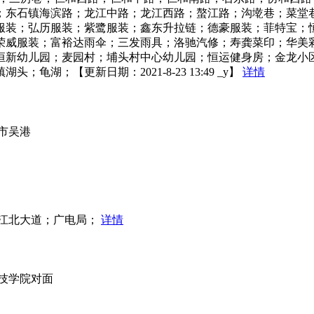
；东石镇海滨路；龙江中路；龙江西路；螯江路；沟墘巷；菜堂
服装；弘历服装；紫鹭服装；鑫东升拉链；德豪服装；菲特宝；
荣威服装；富裕达雨伞；三发雨具；洛驰汽修；寿龚菜印；华美
恒新幼儿园；麦园村；埔头村中心幼儿园；恒运健身房；金龙小
；【更新日期：2021-8-23 13:49 _y】
详情
市吴港
；江北大道；广电局；
详情
技学院对面