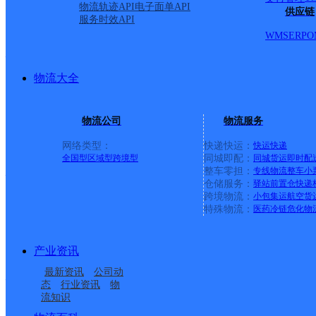
物流轨迹API
电子面单API
韵达速递
更多号码
地址：福建省泉州市惠安县百崎回族乡台商投
供应链
服务时效API
派送范围:仑前街；通港路；新河城房产；中建八局房产；【更新日期：20
WMS
ERP
O
福建泉州公司锦州瑞苑分部
物流大全
韵达速递
更多号码
地址：福建省泉州市鲤城区清濛经济开发区
派送范围:锦州瑞苑；百捷中央公园；百捷中央华府；百捷上
团；百捷中央售楼部；桥南新加坡城；桥南中骏南湾悦庭；桥
物流公司
物流服务
海关大楼；桥南百捷学府；晋成路；恒大御景湾；新加坡城；
锦洲瑞苑；百捷首府；中央名門；池店镇卫生院桥南分院；【更新日期：2
网络类型：
快递快运：
快运
快递
全国型
区域型
跨境型
同城即配：
同城货运
即时配
整车零担：
专线物流
整车
小
福建南安市公司柳城街道成功路分部
仓储服务：
驿站
前置仓
快递
跨境物流：
小包集运
航空货
韵达速递
更多号码
地址：福建省泉州市南安市柳城街道成功街7
特殊物流：
医药冷链
危化物
派送范围:溪美市区：中山街，井脚街，锦绣街，新华街，新
新路，新美路，顶溪美路，溪美街，兴安巷，陈厝巷，何厝巷
区到中化石油站为止，普莲路只送到柳城办事处为止，成功街
产业资讯
最新资讯
公司动
福建主城公司晋江市永和服务部
态
行业资讯
物
流知识
韵达速递
更多号码
地址：福建省泉州市晋江市永和镇山前村东