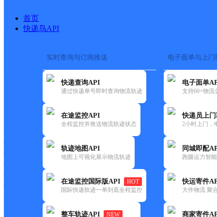
首页
快递鸟API
实时查询与订阅推送
电子面单与上门
搜索热词：
快递查询API
电子面单AP
首页
>
快递大全
>
快递网点
通过快递单号即时查询物流轨迹
支持60+物
快递大全
快运大全
快递时效
在途监控API
快递员上门
全程监控并推送物流轨迹状态
2小时上门，
快递公司
快递网点
轨迹地图API
同城即配AP
快递电话
地图上可视化展示物流轨迹
跑腿运力智能
快运公司
快运网点
在途监控国际版API
快运寄件AP
HOT
快运电话
国际快递轨迹一单到底全程监控
大件物流 聚合
查询
整车轨迹API
商家寄件AP
NEW
网点筛选