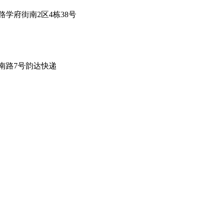
学府街南2区4栋38号
南路7号韵达快递