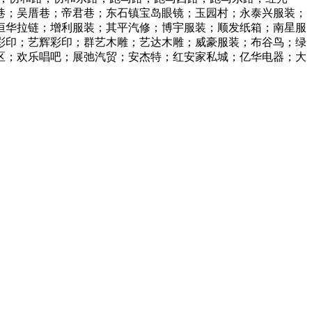
巷；吴厝巷；帝君巷；东石镇宝岛眼镜；玉园村；永泰兴服装；
恒华拉链；增利服装；其平汽修；博宇服装；顺发纸箱；南星服
彩印；艺辉彩印；群艺木雕；艺达木雕；威豪服装；布谷鸟；绿
区；欢乐唱吧；展弛汽贸；安杰特；红安家私城；亿华电器；大