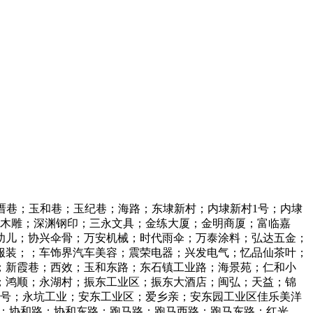
丁厝巷；玉和巷；玉纪巷；海路；东埭新村；内埭新村1号；内埭
艺木雕；深渊钢印；三永文具；金练大厦；金明商厦；富临嘉
幼儿；协兴伞骨；万安机械；时代雨伞；万泰涂料；弘达五金；
服装；；车饰界汽车美容；震荣电器；兴发电气；忆品仙茶叶；
；新霞巷；西效；玉和东路；东石镇工业路；海景苑；仁和小
；鸿顺；永湖村；振东工业区；振东大酒店；闽弘；天益；锦
0号；永坑工业；安东工业区；爱乡亲；安东园工业区佳乐美洋
路；协和路；协和东路；跑马路；跑马西路；跑马东路；红光