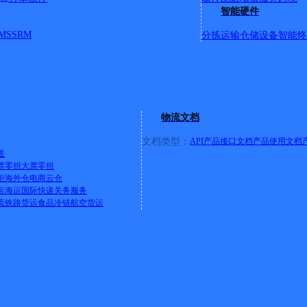
资区百崎乡百雁街49-49-1浩号
智能硬件
22-3-7 17:34:47_b】
详情
MS
SRM
分拣运输
仓储设备
智能终
晋城路锦州瑞苑9栋107号店
悦城；百捷国际中心；百捷中央墅府；百捷中央首府；百捷中央名
南财富天下；晋江环球鞋服有限公司；桥南恒大御景湾；桥南锦
物流文档
池店镇池店寰环工业园；百捷学府大厅；百捷华府；池店镇新加
021-8-16 9:57 _y】
详情
文档类型：
API产品接口文档
产品使用文档
送
票零担
大票零担
柜
海外仓
电商云仓
运
海运
国际快递
关务服务
38号(名流大酒店后面顺丰隔壁)
流
铁路货运
食品冷链
航空货运
华南路到成功开发区桥头，彭美街，安长路，新华新村，双塘路，
，兆丰巷，永乐巷，南安一中巷（仕坂，埔边，大汾，三峰只送
，南大路，二环路，河滨北路，南同路只送到溪美派出所为止。
区97号