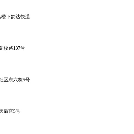
店楼下韵达快递
校路137号
社区东六栋5号
天后宫5号