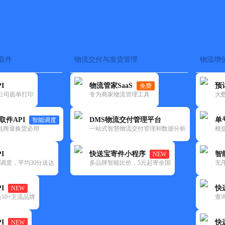
取件
物流交付与发货管理
物流增
在途监控
电子面单
快递查询
单号识别
上门取件
时效预测
I
物流管家SaaS
预
免费
流公司面单打印
专为商家物流管理工具
大
NEW
查询
取件API
DMS物流交付管理平台
单
智能调度
电商退换货必用
一站式智慧物流交付管理和数据分析
根
I
快送宝寄件小程序
智
NEW
调度，平均30分送达
多品牌智能比价，5元起寄全国
无
I
快
NEW
10+主流品牌
查
I
快
NEW