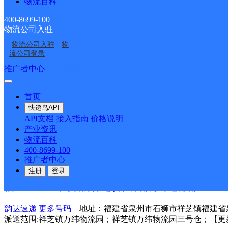
物流百科
派送范围:力争村；菌边村；垵内村；新古厝；古厝村；新菌
业区；凯斯特；莲星工业园；集成伞业；盛辉物流；永固集团
400-8699-100
厝东区；太子岁；旦厝西区4号；旦厝西区15号；旦厝西区4
物流公司入驻
上宅村；西坑村；下店村；下前坑；顶前坑；塘下村；邵厝村
物流公司入驻
物
锦头；巴厝村；永和古厝；板头村；永和镇上宅村；永和镇吕
流公司登录
茂；永和鎮茂亭；永和镇卫生院；丽丽健康补发会所；永和第一工业区；
推广者中心
注册/登录
福建南安市公司仑仓镇园美街分部
首页
韵达速递
更多号码
地址：中国福建省泉州市南安市仑苍镇福建
快递鸟API
派送范围:园美村；大宇村；黄甲村；辉煌村；丰富村；【更新日期：202
API文档
接入指南
价格说明
产业资讯
福建泉州公司西街分部
物流百科
400-8699-100
韵达速递
更多号码
地址：中国福建省泉州市 丰泽区丰泽街道前
推广者中心
派送范围:-
详情
注册
登录
福建主城区公司石狮祥芝镇服务部万纬仓分部
韵达速递
更多号码
地址：福建省泉州市石狮市祥芝镇福建省
派送范围:祥芝镇万纬物流园；祥芝镇万纬物流园三号仓；【更新时间：202