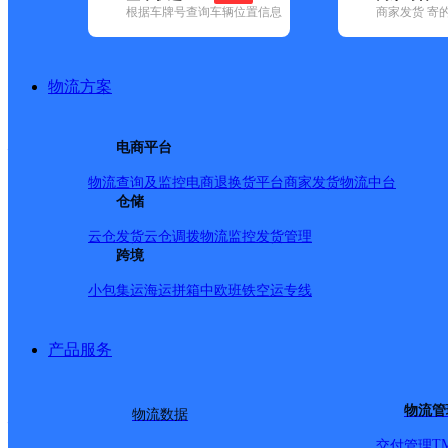
根据车牌号查询车辆位置信息
商家发货 寄
已选
城市：泉州市 ✕
快递：韵达速递 ✕
清空已选
品牌:
不限
安能快递(8)
百世快递(31)
德邦快递(113)
极兔速递(5
地区:
不限
安溪县(39)
德化县(5)
丰泽区(29)
惠安县(26)
晋江市(1
物流方案
韵达速递,泉州市,快递网点
福建泉州公司西湖街分部
电商平台
物流查询及监控
电商退换货
平台商家发货
物流中台
韵达速递
更多号码
地址：福建省泉州市鲤城区开元街道城西路4
仓储
派送范围:埭内路；深堀路；泉山路1-161号/单；泉山路21
小区；普明税务局；城北路2-398号/双；1-171号/单；城
云仓发货
云仓调拨
物流监控
发货管理
D；普明捉改工程E幢；普明捉改工程F幢；金利来花园；三
跨境
湖滨花园；城西路拓改工程南八区；城西路拓改工程南九区；宝龙花
小包集运
海运拼箱
中欧班铁
空运专线
路北三区；城西北四区；城西路北五区；城西路北六区；城美
程；金色华园；江滨北路水岸假日；江滨北路沃尔玛；印象汇；笋
厦；汽车西站；环城北路合乐欢KTV；新华北路616号中行宿舍
产品服务
贤路103号；制氧厂仓库；新华北路工商银行；义成公寓；义
处；北清东路133号淡水养殖场宿舍；西湖小学；海山创意产业园；清源
物流管
物流数据
福建惠安县公司百崎分部
T
交付管理