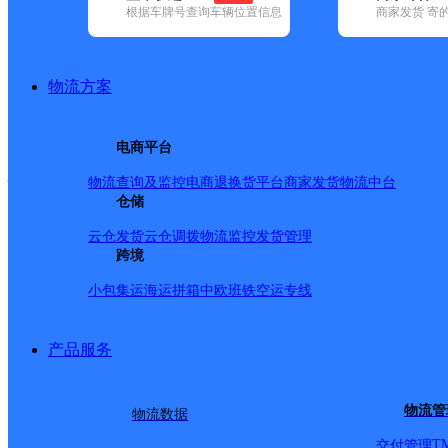
查询
根据车牌号查询车辆位置信息
商家发货 寄
网点筛选
物流方案
已选
城市：福州市 ✕
快
电商平台
品牌:
不限
安能快递(17)
百世快递(37)
百世快运(1)
德邦快递(12
快递(55)
邮政国内(237)
圆通速递(67)
韵达速递(194)
宅急送(1)
物流查询及监控
电商退换货
平台商家发货
物流中台
地区:
不限
仓山区(13)
仓储
福清市(4)
鼓楼区(6)
晋安区(4)
连江县(2)
区(11)
云仓发货
云仓调拨
物流监控
发货管理
优速快递,福州市,快递网
跨境
小包集运
海运拼箱
中欧班铁
空运专线
UH平潭
产品服务
优速快递
更多号码
地址
物流管
物流数据
T
交付管理