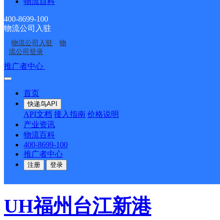
UH福州连江
物流百科
400-8699-100
物流公司入驻
优速快递
更多号码
地址：
物流公司入驻
物
流公司登录
号凤城中学正对面利天货
推广者中心
注册/登录
派送范围:潘渡镇,江南镇,
首页
快递鸟API
琅岐镇,凤城镇,敖江镇,东
API文档
接入指南
价格说明
产业资讯
物流百科
龙镇,透堡镇,马鼻镇,官坂
400-8699-100
推广者中心
乡,筱埕镇,黄岐镇,苔菉镇
注册
登录
UH福州台江新港