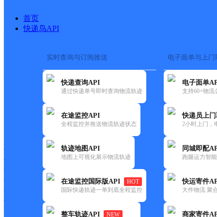
首页
快递鸟API
实时查询与订阅推送
电子面单与上门
搜索热词：
在途监控
快递查询API
电子面单AP
首页
>
快递大全
>
快递网
通过快递单号即时查询物流轨迹
支持60+物
在途监控API
快递员上门
快递大全
快运大全
快递时效
全程监控并推送物流轨迹状态
2小时上门，
轨迹地图API
同城即配AP
快递公司
地图上可视化展示物流轨迹
跑腿运力智能
快递网点
快递电话
快运公司
在途监控国际版API
快运寄件AP
HOT
国际快递轨迹一单到底全程监控
大件物流 聚合
快运网点
快运电话
整车轨迹API
商家寄件AP
NEW