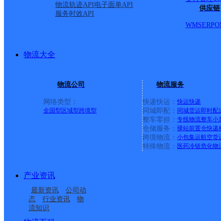
溪南庄171号
物流轨迹API
电子面单API
供应链
服务时效API
WMS
ERP
O
派送范围:北厝镇,白青乡,
岚城乡,大练乡,敖东镇,东
物流大全
楼乡,南海乡
详情
物流公司
物流服务
网络类型：
快递快运：
快运
快递
全国型
区域型
跨境型
同城即配：
同城货运
即时配
UH福州鼓楼B
整车零担：
专线物流
整车
小
仓储服务：
驿站
前置仓
快递
跨境物流：
小包集运
航空货
特殊物流：
医药冷链
危化物
优速快递
更多号码
地址
产业资讯
派送范围:-
详情
最新资讯
公司动
态
行业资讯
物
流知识