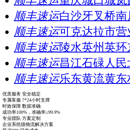
顺丰速运
重庆城口城岚
顺丰速运
白沙牙叉桥南
顺丰速运
可克达拉市营
顺丰速运
陵水英州英环
顺丰速运
昌江石碌人民
顺丰速运
乐东黄流黄东
优质服务 安全稳定
专属客服 7*24小时支撑
时效保障 数据准确
成功率100%，准确率≥99.9%
专业团队 方案定制
企业系统级物流解决方案