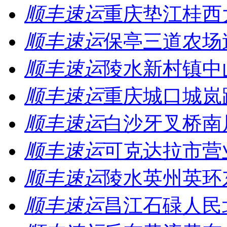
顺丰速运
重庆垫江桂西
顺丰速运
保亭三道农场
顺丰速运
陵水新村镇中
顺丰速运
重庆城口城岚
顺丰速运
白沙牙叉桥南
顺丰速运
可克达拉市营
顺丰速运
陵水英州英环
顺丰速运
昌江石碌人民