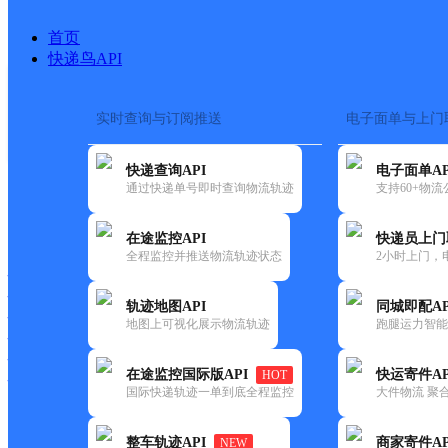
首页
快递鸟API
实时查询与订阅推送
电子面单与上门
搜索热词：
在途监控
快递查询API
电子面单AP
首页
>
快递大全
>
快递网点
通过快递单号即时查询物流轨迹
支持60+物
快递大全
快运大全
快递时效
在途监控API
快递员上门
全程监控并推送物流轨迹状态
2小时上门，
快递公司
快递网点
轨迹地图API
同城即配AP
快递电话
地图上可视化展示物流轨迹
跑腿运力智能
快运公司
快运网点
在途监控国际版API
快运寄件AP
HOT
快运电话
国际快递轨迹一单到底全程监控
大件物流 聚合
查询
整车轨迹API
商家寄件AP
NEW
网点筛选