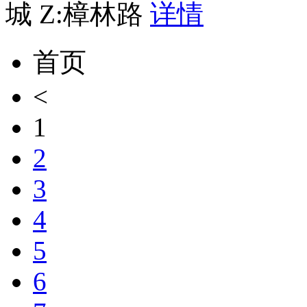
城 Z:樟林路
详情
首页
<
1
2
3
4
5
6