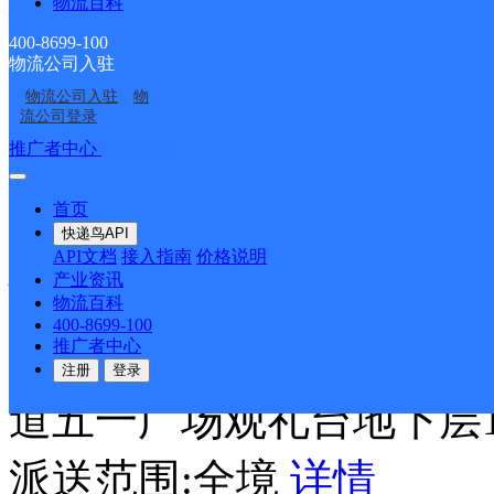
物流百科
400-8699-100
物流公司入驻
圆通速递
更多号码
地址
物流公司入驻
物
流公司登录
派送范围:樟城镇、城峰
推广者中心
注册/登录
镇(镇区)、清凉镇?、长
首页
快递鸟API
API文档
接入指南
价格说明
福州鼓楼东街营业站
产业资讯
物流百科
400-8699-100
顺丰速运
更多号码
地址
推广者中心
注册
登录
道五一广场观礼台地下层
派送范围:全境
详情