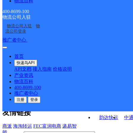
物流百科
福建福州琅岐公司
福建福州马尾公司
尾镇快洲路分部
佳南湾分部
福州马尾区快洲路营业
福州马尾区亭江镇营业
400-8699-100
物流公司入驻
琅岐邮政支局
亭头邮政支局
部
部
物流公司入驻
物
马尾邮政支局
十字街邮政所
流公司登录
接口API
推广者中心
注册/登录
快运查询
API接口文档
FAQ/帮助文档
快递鸟
宏行中运物流
首页
API接口
DEMO下载
快递鸟API
百世快运
邦
API文档
接入指南
价格说明
关于我们
德邦快递
高
产业资讯
物流百科
华企快运
环
公司介绍
企业动态
联系我们
法律声
400-8699-100
京东快运
聚
明
合作伙伴
快递鸟接口服务协议
用
推广者中心
户隐私政策
速佳达快运
注册
登录
易达快运
驿
友情链接
韵达快运
中
商派
海淘转运
FEC富润电商
递易智
能