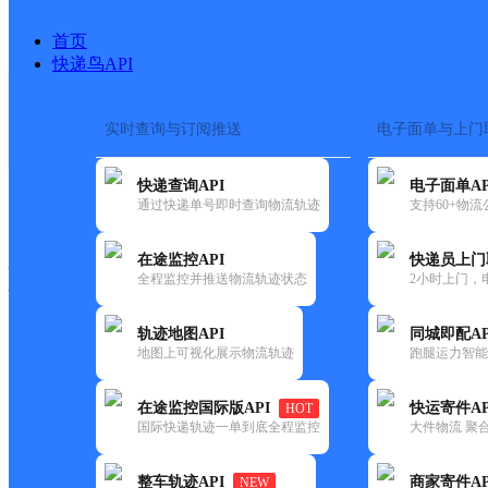
首页
快递鸟API
实时查询与订阅推送
电子面单与上门
搜索热词：
在途监控
快递查询API
电子面单AP
快递大全
快运大全
快递时效
通过快递单号即时查询物流轨迹
支持60+物
在途监控API
快递员上门
快递公司
全程监控并推送物流轨迹状态
2小时上门，
快递网点
电话大全
轨迹地图API
同城即配AP
地图上可视化展示物流轨迹
跑腿运力智能
优速
UH福州马尾
在途监控国际版API
快运寄件AP
HOT
快递
国际快递轨迹一单到底全程监控
大件物流 聚合
更新时间：2022-07-12 00:00:00
整车轨迹API
商家寄件AP
NEW