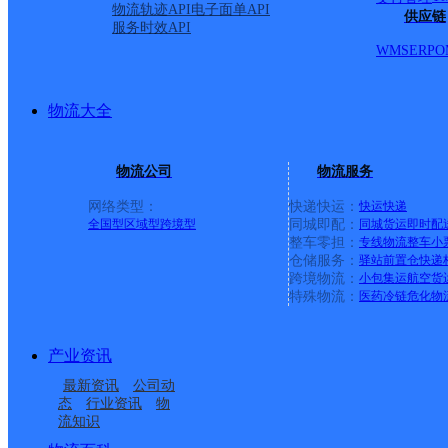
物流轨迹API
电子面单API
供应链
服务时效API
WMS
ERP
O
物流大全
物流公司
物流服务
网络类型：
快递快运：
快运
快递
全国型
区域型
跨境型
同城即配：
同城货运
即时配
整车零担：
专线物流
整车
小
仓储服务：
驿站
前置仓
快递
上一条：
横岗园山
跨境物流：
小包集运
航空货
特殊物流：
医药冷链
危化物
周边网点
产业资讯
马尾亭江镇
福州马尾二部
最新资讯
公司动
福建福州公司市马尾区
福州马尾
态
行业资讯
物
流知识
福建福州公司马尾区马
福建福州公司港口路中
马尾镇海运仓分部