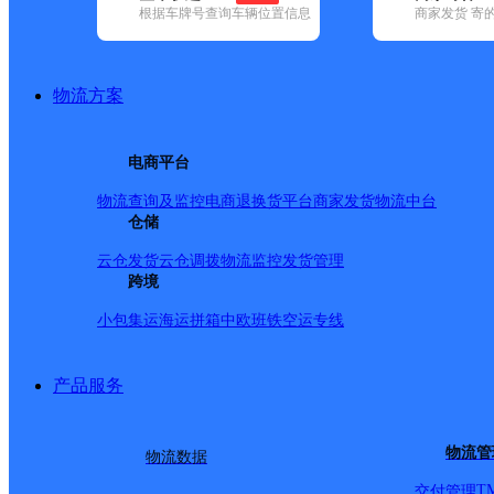
根据车牌号查询车辆位置信息
商家发货 寄
基本信息
所属快递：优速快递
物流方案
所属区域：福建省-福州市-马尾区
网点电话：
网点地址：福建省福州市马尾区福州市兴业路6号
电商平台
网点负责人：
物流查询及监控
电商退换货
平台商家发货
物流中台
仓储
派送范围
云仓发货
云仓调拨
物流监控
发货管理
跨境
琅岐镇,马尾镇,亭江镇,罗星街道
小包集运
海运拼箱
中欧班铁
空运专线
产品服务
物流管
物流数据
T
交付管理